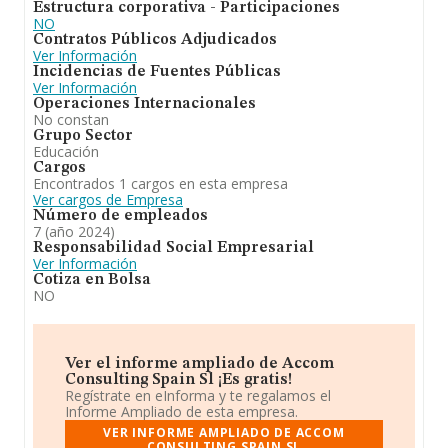
Estructura corporativa - Participaciones
de 3.
NO
Contratos Públicos Adjudicados
Para concluir,
Accom Consulting Spain S.L
se dedica
Ver Información
a la organización, intermediación y prestación de cursos
Incidencias de Fuentes Públicas
de español, en especial para ciudadanos extranjeros. la
Ver Información
docencia de la lengua española. la organización de
Operaciones Internacionales
actividades culturales y de ocio. el alquiler de aparatos
No constan
de telefonia. el asesoramiento en materia laboral, de
Grupo Sector
marketing, inmobiliaria. En el ranking de todas las
Educación
empresas en el territorio nacional, la compañía ha
Cargos
experimentado una subida. En el ranking de sectores, la
Encontrados 1 cargos en esta empresa
compañía ha escalado posiciones respecto al 2023.
Ver cargos de Empresa
Número de empleados
7 (año 2024)
Responsabilidad Social Empresarial
Ver Información
Cotiza en Bolsa
NO
Ver el informe ampliado de Accom
Consulting Spain Sl ¡Es gratis!
Regístrate en eInforma y te regalamos el
Informe Ampliado de esta empresa.
VER INFORME AMPLIADO DE ACCOM
CONSULTING SPAIN SL