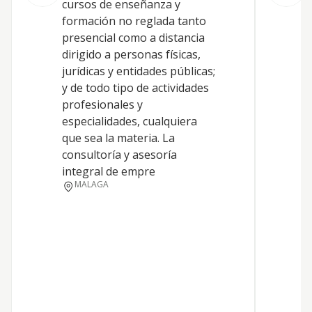
cursos de enseñanza y
c
formación no reglada tanto
f
presencial como a distancia
i
dirigido a personas físicas,
c
jurídicas y entidades públicas;
e
y de todo tipo de actividades
T
profesionales y
d
especialidades, cualquiera
d
que sea la materia. La
a
consultoría y asesoría
integral de empre
MALAGA