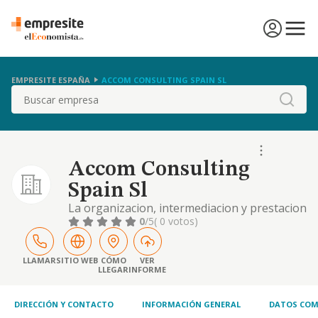
EMPRESITE ESPAÑA
ACCOM CONSULTING SPAIN SL
Buscar
Accom Consulting
Spain Sl
La organizacion, intermediacion y prestacion
de cursos de español, en especial para
0
/5
( 0 votos)
ciudadanos extranjeros. la docencia de la
lengua española. la organizacion de
actividades culturales y de ocio. el alquiler de
LLAMAR
SITIO WEB
CÓMO
VER
LLEGAR
INFORME
aparatos de telefonia. el asesoramiento en
materia laboral, de marketing, inmobiliaria.
DIRECCIÓN Y CONTACTO
INFORMACIÓN GENERAL
DATOS COM