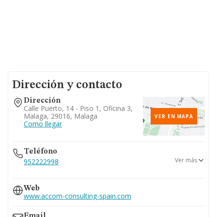
Dirección y contacto
Dirección
Calle Puerto, 14 - Piso 1, Oficina 3,
Malaga, 29016, Malaga
VER EN MAPA
Como llegar
Teléfono
Ver más
952222998
952632797
Web
952211437
www.accom-consulting-spain.com
Email