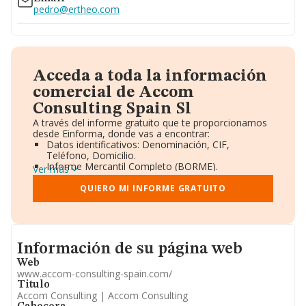
pedro@ertheo.com
Acceda a toda la información
comercial de Accom
Consulting Spain Sl
A través del informe gratuito que te proporcionamos
desde Einforma, donde vas a encontrar:
Datos identificativos: Denominación, CIF,
Teléfono, Domicilio.
Informe Mercantil Completo (BORME).
Ver más
Gráficos de Evolución Ventas y Empleados.
Consejo de Administración y Administradores.
QUIERO MI INFORME GRATUITO
Directivos y Ejecutivos.
Accionistas.
Participaciones y Vinculaciones en otras empresas.
Artículos de prensa publicados sobre la empresa.
Informacion de su página web
Información oficial y registral complementaria.
Información de su página web
Web
www.accom-consulting-spain.com/
Titulo
Accom Consulting | Accom Consulting