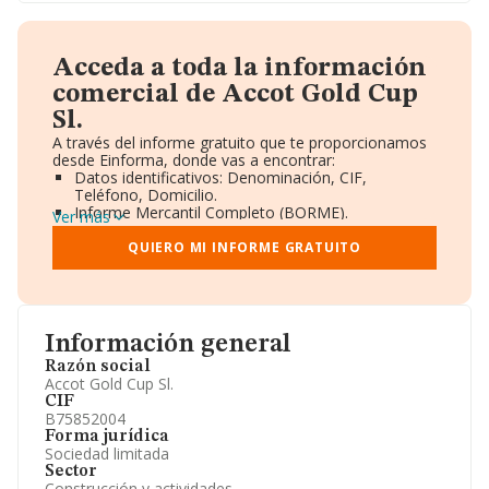
Acceda a toda la información
comercial de Accot Gold Cup
Sl.
A través del informe gratuito que te proporcionamos
desde Einforma, donde vas a encontrar:
Datos identificativos: Denominación, CIF,
Teléfono, Domicilio.
Informe Mercantil Completo (BORME).
Ver más
Gráficos de Evolución Ventas y Empleados.
Consejo de Administración y Administradores.
QUIERO MI INFORME GRATUITO
Directivos y Ejecutivos.
Accionistas.
Participaciones y Vinculaciones en otras empresas.
Artículos de prensa publicados sobre la empresa.
Información oficial y registral complementaria.
Información general
Razón social
Accot Gold Cup Sl.
CIF
B75852004
Forma jurídica
Sociedad limitada
Sector
Construcción y actividades