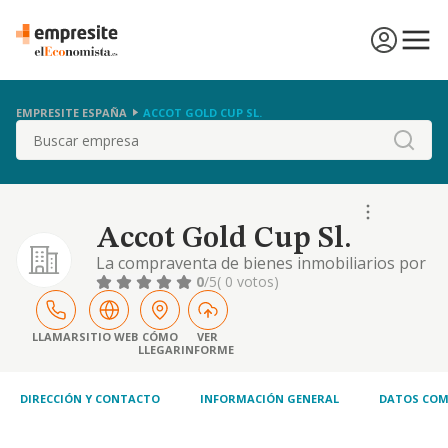
EMPRESITE ESPAÑA
ACCOT GOLD CUP SL.
Buscar
Accot Gold Cup Sl.
La compraventa de bienes inmobiliarios por
cuenta propia
0
/5
( 0 votos)
LLAMAR
SITIO WEB
CÓMO
VER
LLEGAR
INFORME
DIRECCIÓN Y CONTACTO
INFORMACIÓN GENERAL
DATOS COM