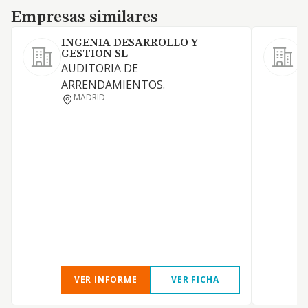
Empresas similares
Empresas similares
INGENIA DESARROLLO Y
GESTION SL
E
AUDITORIA DE
C
ARRENDAMIENTOS.
MADRID
I
VER INFORME
VER FICHA