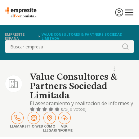
EMPRESITE
VALUE CONSULTORES & PARTNERS SOCIEDAD
ESPAÑA
LIMITADA
Buscar
Value Consultores &
Partners Sociedad
Limitada
El asesoramiento y realizacion de informes y
estudios en materias de caracter comercial,
0
/5
( 0 votos)
economico, financiero, juridico, fiscal,
contable, administrativo y de organizacion
LLAMAR
SITIO WEB
CÓMO
VER
LLEGAR
INFORME