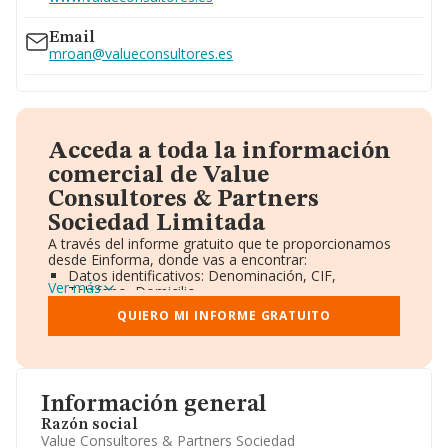
Email
mroan@valueconsultores.es
Acceda a toda la información
comercial de Value
Consultores & Partners
Sociedad Limitada
A través del informe gratuito que te proporcionamos
desde Einforma, donde vas a encontrar:
Datos identificativos: Denominación, CIF,
Ver más
Teléfono, Domicilio.
Informe Mercantil Completo (BORME).
QUIERO MI INFORME GRATUITO
Gráficos de Evolución Ventas y Empleados.
Consejo de Administración y Administradores.
Directivos y Ejecutivos.
Accionistas.
Participaciones y Vinculaciones en otras empresas.
Información general
Artículos de prensa publicados sobre la empresa.
Información oficial y registral complementaria.
Razón social
Value Consultores & Partners Sociedad