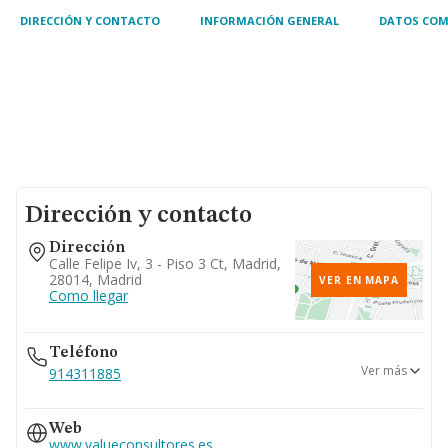
DIRECCIÓN Y CONTACTO
INFORMACIÓN GENERAL
DATOS COM
Dirección y contacto
Dirección
Calle Felipe Iv, 3 - Piso 3 Ct, Madrid,
28014, Madrid
VER EN MAPA
Como llegar
Teléfono
Ver más
914311885
915214552
Web
914263983
www.valueconsultores.es