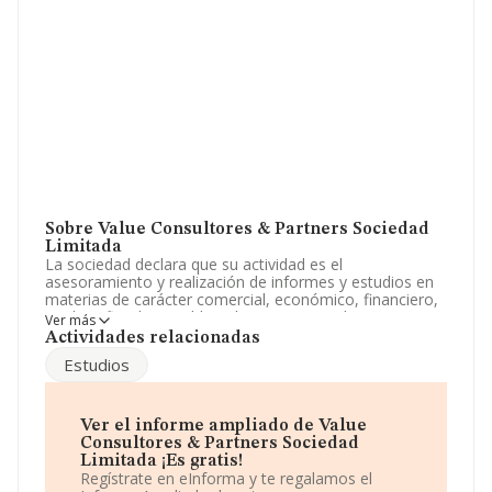
Sobre Value Consultores & Partners Sociedad
Limitada
La sociedad declara que su actividad es el
asesoramiento y realización de informes y estudios en
materias de carácter comercial, económico, financiero,
juridico, fiscal, contable, administrativo y de
Ver más
organización. La empresa es una Sociedad Limitada.
Actividades relacionadas
Tiene CNAE: 6920 - 'Actividades de contabilidad,
Estudios
teneduría de libros, auditoría y asesoría fiscal'. La
empresa no tiene actividad en mercados exteriores.
Ha tenido el mismo número de profesionales y teniendo
Ver el informe ampliado de Value
en cuenta la información a disposición de INFORMA, ha
Consultores & Partners Sociedad
contado con un número de empleados inferior a la
Limitada ¡Es gratis!
media de sector.
Regístrate en eInforma y te regalamos el