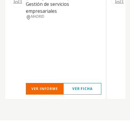
Gestión de servicios
S
empresariales
MADRID
VER INFORME
VER FICHA