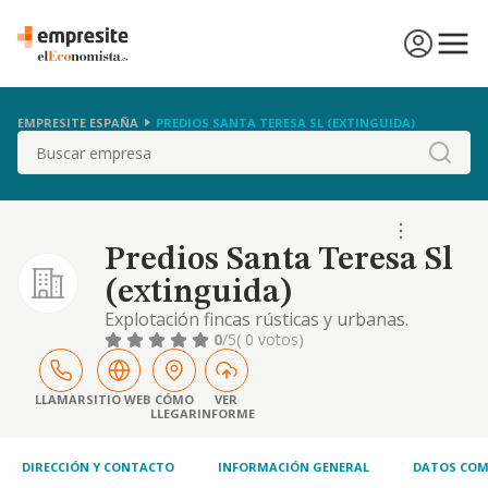
EMPRESITE ESPAÑA
PREDIOS SANTA TERESA SL (EXTINGUIDA)
Buscar
Predios Santa Teresa Sl
(extinguida)
Explotación fincas rústicas y urbanas.
tenencia, adquisición y venta valores
0
/5
( 0 votos)
mobiliarios. promoción y desarrollo de
operaciones inmobiliarias y urbanísticas,
mediante adquisición, planificación,
LLAMAR
SITIO WEB
CÓMO
VER
LLEGAR
INFORME
ordenación, urbanización y parcelación
obras urbanización y construcción,
directamente o por terceros.
DIRECCIÓN Y CONTACTO
INFORMACIÓN GENERAL
DATOS COM