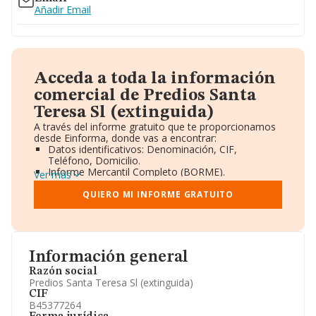
Añadir Email
Acceda a toda la información
comercial de Predios Santa
Teresa Sl (extinguida)
A través del informe gratuito que te proporcionamos
desde Einforma, donde vas a encontrar:
Datos identificativos: Denominación, CIF,
Teléfono, Domicilio.
Informe Mercantil Completo (BORME).
Ver más
Gráficos de Evolución Ventas y Empleados.
Consejo de Administración y Administradores.
QUIERO MI INFORME GRATUITO
Directivos y Ejecutivos.
Accionistas.
Participaciones y Vinculaciones en otras empresas.
Artículos de prensa publicados sobre la empresa.
Información oficial y registral complementaria.
Información general
Razón social
Predios Santa Teresa Sl (extinguida)
CIF
B45377264