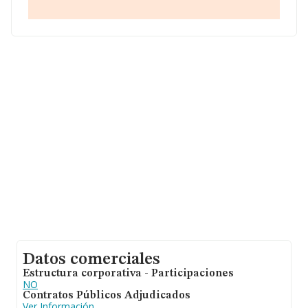
(extinguida)
, con NIF B45377264, está situada en
Travesia Uruguay núm. 4 2 22, (45004), en el municipio
de Toledo, Castilla-la Mancha.
En base a la información de la que dispone INFORMA
sobre 132.555 compañías, a nivel nacional la facturación
asciende a 22.737 millones de euros y se calcula un
promedio de facturación de 171 mil euros entre todas
las compañías. En cuanto a la información relativa a la
provincia de Toledo, en la base de datos INFORMA
constan 1030 empresas, con ventas en 2023 de hasta
44 millones de euros. Por último, con el fin de ampliar la
información relativa al ámbito de la empresa, los
empleados de media son 1; la antigüedad desde la
constitución es de 24 años.
Datos comerciales
Estructura corporativa - Participaciones
NO
Contratos Públicos Adjudicados
Ver Información