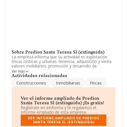
Sobre Predios Santa Teresa Sl (extinguida)
La empresa informa que su actividad es explotación
fincas rústicas y urbanas. tenencia, adquisición y venta
valores mobiliarios. promoción y desarrollo de
operaciones inmobiliarias y urbanísticas, mediante
Ver más
adquisición, planificación, ordenación, urbanización y
Actividades relacionadas
parcelación obras urbanización y construcción,
Construcciones
Inmobiliarias
Fincas
directamente o por terceros. La empresa aparece
inscrita en el Registro Mercantil como Sociedad
Limitada. La actividad de referencia CNAE corresponde
a 'Alquiler de bienes inmobiliarios por cuenta propia',
Ver el informe ampliado de Predios
cuyo Código es 6820. No realiza actividad de
Santa Teresa Sl (extinguida) ¡Es gratis!
importación y/o exportación.
Regístrate en eInforma y te regalamos el
Informe Ampliado de esta empresa.
Su teléfono es 925257577.
VER INFORME AMPLIADO DE PREDIOS
SANTA TERESA SL (EXTINGUIDA)
La empresa española
Predios Santa Teresa S.L