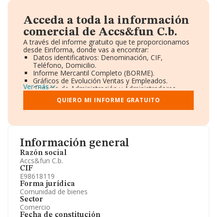
Acceda a toda la información
comercial de Accs&fun C.b.
A través del informe gratuito que te proporcionamos
desde Einforma, donde vas a encontrar:
Datos identificativos: Denominación, CIF,
Teléfono, Domicilio.
Informe Mercantil Completo (BORME).
Gráficos de Evolución Ventas y Empleados.
Ver más
Consejo de Administración y Administradores.
Directivos y Ejecutivos.
QUIERO MI INFORME GRATUITO
Accionistas.
Participaciones y Vinculaciones en otras empresas.
Artículos de prensa publicados sobre la empresa.
Información oficial y registral complementaria.
Información general
Razón social
Accs&fun C.b.
CIF
E98618119
Forma jurídica
Comunidad de bienes
Sector
Comercio
Fecha de constitución