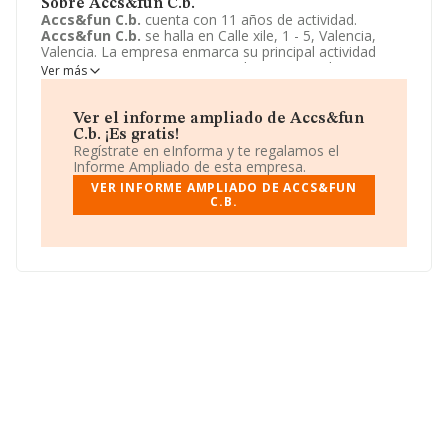
Sobre Accs&fun C.b.
Accs&fun C.b.
cuenta con 11 años de actividad.
Accs&fun C.b.
se halla en Calle xile, 1 - 5, Valencia,
Valencia. La empresa enmarca su principal actividad
CNAE como 4754 - Comercio al por menor de aparatos
Ver más
electrodomésticos.
Accs&fun C.b.
toma la forma
jurídica de Comunidad de bienes.
Ver el informe ampliado de Accs&fun
C.b. ¡Es gratis!
Regístrate en eInforma y te regalamos el
Informe Ampliado de esta empresa.
VER INFORME AMPLIADO DE ACCS&FUN
C.B.