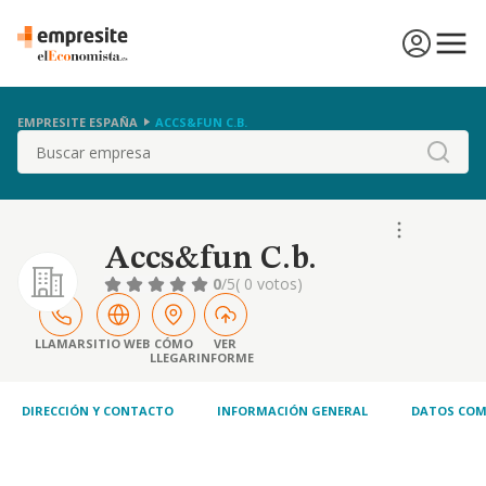
EMPRESITE ESPAÑA
ACCS&FUN C.B.
Buscar
Accs&fun C.b.
0
/5
( 0 votos)
LLAMAR
SITIO WEB
CÓMO
VER
LLEGAR
INFORME
DIRECCIÓN Y CONTACTO
INFORMACIÓN GENERAL
DATOS COM