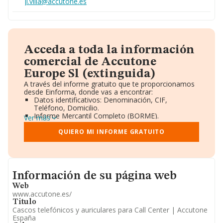
jl.villa@accutone.es
Acceda a toda la información
comercial de Accutone
Europe Sl (extinguida)
A través del informe gratuito que te proporcionamos
desde Einforma, donde vas a encontrar:
Datos identificativos: Denominación, CIF,
Teléfono, Domicilio.
Informe Mercantil Completo (BORME).
Ver más
Gráficos de Evolución Ventas y Empleados.
Consejo de Administración y Administradores.
QUIERO MI INFORME GRATUITO
Directivos y Ejecutivos.
Accionistas.
Participaciones y Vinculaciones en otras empresas.
Artículos de prensa publicados sobre la empresa.
Informacion de su página web
Información oficial y registral complementaria.
Información de su página web
Web
www.accutone.es/
Titulo
Cascos telefónicos y auriculares para Call Center | Accutone
España