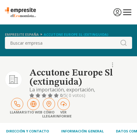
EMPRESITE ESPAÑA
ACCUTONE EUROPE SL (EXTINGUIDA)
Buscar
Accutone Europe Sl
(extinguida)
La importación, exportación,
comercialización, distribución y reparación
0
/5
( 0 votos)
de aparatos de radiotelefonía, auriculares y
equipos y materiales eléctricos
LLAMAR
SITIO WEB
CÓMO
VER
LLEGAR
INFORME
DIRECCIÓN Y CONTACTO
INFORMACIÓN GENERAL
DATOS COM