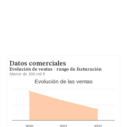
aparecen 1770 empresas, cuyas ventas han obtenido
los 2.299 millones de euros. Finalmente, para completar
los datos de sector, en 2022, la media de antigüedad
desde la constitución es de 17 años. La media de
empleados de las empresas es de 3.
Datos comerciales
Evolución de ventas - rango de facturación
Menor de 300 mil €
Evolución de las ventas
2020
2021
2022