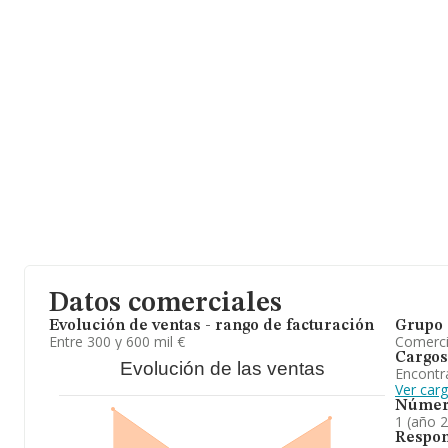
ámbito nacional la facturación alcanza la cifra de 2.163 millones
facturación de ventas entre todas las compañías alcanza los 1 mi
información relativa a la provincia de Granada, en la base de 
empresas, cuyas ventas en 2025 han alcanzado los 20 millones de 
información relativa a las compañías, la antigüedad alcanza los 1
La media de empleados es de 5.
En resumen,
Accysur Granada S.L
está especializada en compra
obras públicas, fontanería, piezas, recambios, compra, venta ter
divisiones, transformaciones de fincas, deslindar, agrupar, parcelar
2024, en el ranking nacional, de todas las empresas en España, l
cuanto a la posición en el ranking de sectores, la empresa ha per
Datos comerciales
Evolución de ventas - rango de facturación
Grupo 
Entre 300 y 600 mil €
Comerc
Cargos
Evolución de las ventas
Encontr
Ver car
Númer
1 (año 
Respon