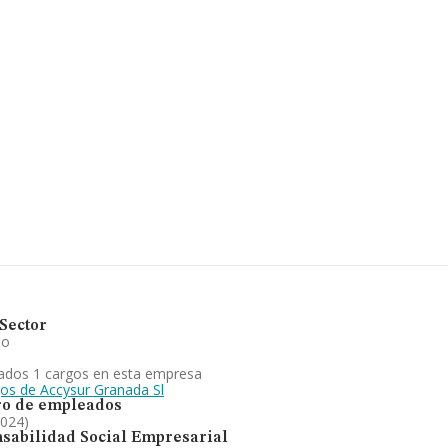
 de euros y en 2025 la media de
llón de euros. En cuanto a la
datos de INFORMA aparecen 22
euros. Con el fin de ampliar la
8 años desde la constitución.
, venta material, maquinaria
renos, solares, segregaciones,
 o segregar y dividir. Frente al
a empresa ha retrocedido. En
dido posiciones frente al 2024.
Sector
io
ados 1 cargos en esta empresa
gos de Accysur Granada Sl
o de empleados
2024)
sabilidad Social Empresarial