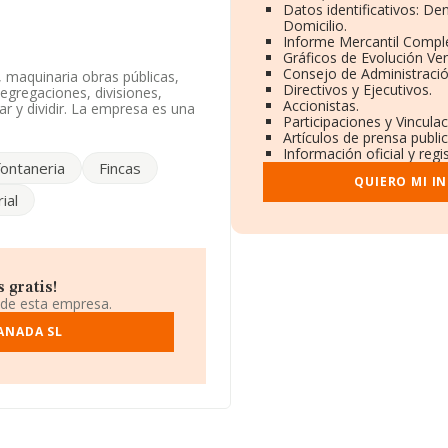
Datos identificativos: De
Domicilio.
Informe Mercantil Compl
Gráficos de Evolución Ve
Consejo de Administració
 maquinaria obras públicas,
Directivos y Ejecutivos.
egregaciones, divisiones,
Accionistas.
ar y dividir. La empresa es una
Participaciones y Vincula
689. La empresa es
Artículos de prensa publ
Información oficial y reg
fontaneria
Fincas
ndo a los niveles de
QUIERO MI I
24, la compañía se ha
ial
o del 495 al 575. En el ranking
jemplo:
Led Siete Islas,
go, por debajo se encuentran
s de Regulacion y Control
tos más abajo, en la posición
n las compañías que la
 gratis!
iedad Limitada
; está por
 de esta empresa.
 Clinica Dental S.L
. Ha
provincial.
ANADA SL
ituada en Calle Nogal Urb Los
alucía.
rtenecientes al sector, en el