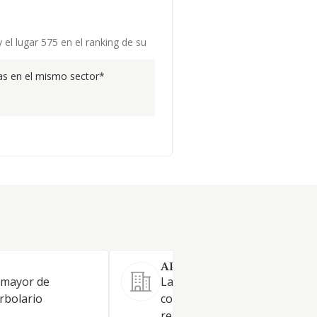
el lugar 575 en el ranking de su
s en el mismo sector*
APVET SOCIEDAD LIMITAD
 mayor de
La Sociedad tiene por objeto:
rbolario
comercialización de producto
relacionados con la ganadería