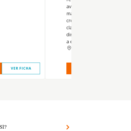
avicultura, agricultura, piens
maquinarias y utensilios. La
creación o promoción de tod
clase de empresas y sociedad
directa o indirectamente dedi
a este fin
GRANADA
VER FICHA
VER INFORME
VER FIC
Sl?