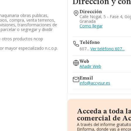
Dirección y con
Dirección
aquinaria obras publicas,
Calle Nogal, 5 - Fase 4, Go
bios, compra, venta terrenos,
Granada
ivisiones, transformaciones de
Como llegar
 parcelar o segregar y dividir
 otros productos ncop
Teléfono
or mayor especializado n.c.o.p.
607...
Ver teléfono 607...
Web
Añadir Web
Email
info@accysur.es
Acceda a toda l
comercial de A
A través del informe gratui
Einforma, donde vas a encon