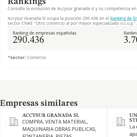
Rankings
Consulte la evolución de Accysur granada sl y su competencia 
Accysur Granada Sl ocupa la posición 290.436 en el
Ranking de E
sector CNAE "Otro comercio al por mayor especializado n.c.o.p.".
Ranking de empresas españolas
Ranki
290.436
3.7
*
Sector:
Comercio
Empresas similares
Empresas similares
ACCYSUR GRANADA SL
UN
ST
COMPRA, VENTA MATERIAL,
La 
MAQUINARIA OBRAS PUBLICAS,
apa
FONTANERIA, PIEZAS,