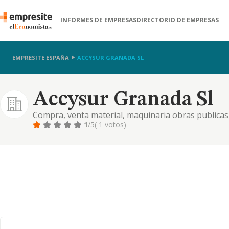
INFORMES DE EMPRESAS
DIRECTORIO DE EMPRESAS
EMPRESITE ESPAÑA
ACCYSUR GRANADA SL
Accysur Granada Sl
Compra, venta material, maquinaria obras publicas,
terrenos, solares, segregaciones, divisiones, trans
1
/5
( 1 votos)
o segregar y dividir