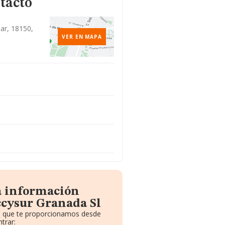
tacto
jar, 18150,
VER EN MAPA
a información
ccysur Granada Sl
to que te proporcionamos desde
trar: