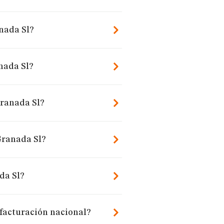
anada Sl?
nada Sl?
Granada Sl?
Granada Sl?
da Sl?
facturación nacional?