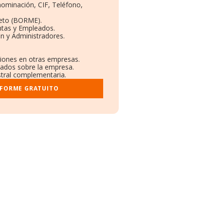
nominación, CIF, Teléfono,
eto (BORME).
ntas y Empleados.
n y Administradores.
ciones en otras empresas.
icados sobre la empresa.
istral complementaria.
NFORME GRATUITO