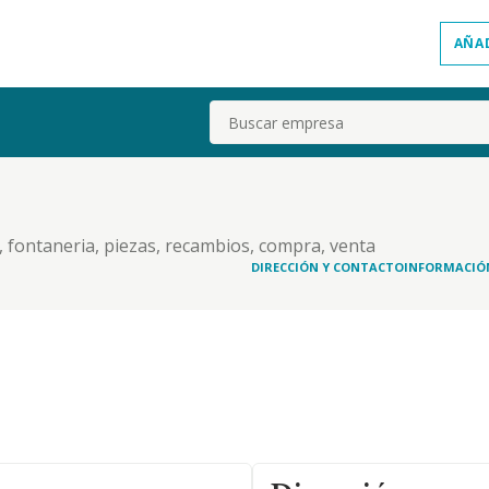
AÑA
Buscar
 fontaneria, piezas, recambios, compra, venta
formaciones de fincas, deslindar, agrupar, parcelar
DIRECCIÓN Y CONTACTO
INFORMACIÓ