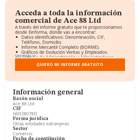
Acceda a toda la información
comercial de Ace 88 Ltd
A través del informe gratuito que te proporcionamos
desde Einforma, donde vas a encontrar:
Datos identificativos: Denominación, CIF,
Teléfono, Domicilio.
Informe Mercantil Completo (BORME).
Gráficos de Evolución Ventas y Empleados.
Ver más
Consejo de Administración y Administradores.
Directivos y Ejecutivos.
QUIERO MI INFORME GRATUITO
Accionistas.
Participaciones y Vinculaciones en otras empresas.
Artículos de prensa publicados sobre la empresa.
Información oficial y registral complementaria.
Información general
Razón social
Ace 88 Ltd
CIF
N0028078D
Forma jurídica
Otras entidades extranjeras
Sector
Comercio
Fecha de constitución