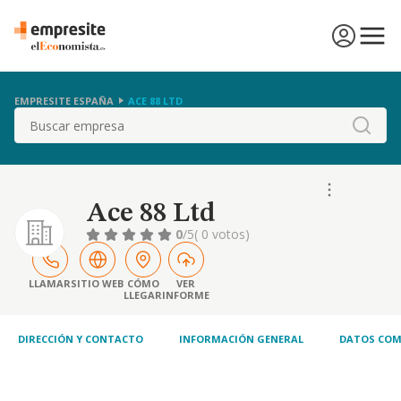
EMPRESITE ESPAÑA
ACE 88 LTD
Buscar
Ace 88 Ltd
0
/5
( 0 votos)
LLAMAR
SITIO WEB
CÓMO
VER
LLEGAR
INFORME
DIRECCIÓN Y CONTACTO
INFORMACIÓN GENERAL
DATOS COM