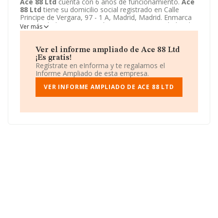
Ace 88 Ltd
cuenta con 6 años de funcionamiento.
Ace
88 Ltd
tiene su domicilio social registrado en Calle
Principe de Vergara, 97 - 1 A, Madrid, Madrid. Enmarca
su actividad CNAE principal como 4791 - Actividades de
Ver más
servicios de intermediación para el comercio al por
menor no especializado.
Ace 88 Ltd
aparece inscrita
como Otras entidades extranjeras.
Ver el informe ampliado de Ace 88 Ltd
¡Es gratis!
Regístrate en eInforma y te regalamos el
Informe Ampliado de esta empresa.
VER INFORME AMPLIADO DE ACE 88 LTD