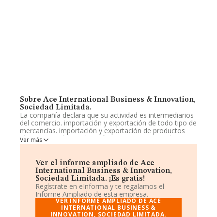
Sobre Ace International Business & Innovation,
Sociedad Limitada.
La compañía declara que su actividad es intermediarios
del comercio. importación y exportación de todo tipo de
mercancías. importación y exportación de productos
alimenticios elaborados y frescos, como pescado,
Ver más
carne,.. importación y exportación de bebidas no
alcohólicas. automoción e industria en general. La
empresa aparece inscrita en el Registro Mercantil como
Ver el informe ampliado de Ace
Sociedad Limitada. Su CNAE corresponde a 4619 con
International Business & Innovation,
código 'Intermediarios del comercio de productos
Sociedad Limitada. ¡Es gratis!
diversos'. La sociedad es importadora y exportadora.
Regístrate en eInforma y te regalamos el
Informe Ampliado de esta empresa.
De acuerdo con la Recomendación 2003/361/CE de la
VER INFORME AMPLIADO DE ACE
Comisión, de 6 de mayo de 2003, sobre la definición de
INTERNATIONAL BUSINESS &
INNOVATION, SOCIEDAD LIMITADA.
microempresas, pequeñas y medianas empresas, la