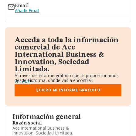
Email
Añadir Email
Acceda a toda la información
comercial de Ace
International Business &
Innovation, Sociedad
Limitada.
A través del informe gratuito que te proporcionamos
desde Einforma, donde vas a encontrar:
Ver más
Datos identificativos: Denominación, CIF,
Teléfono, Domicilio.
QUIERO MI INFORME GRATUITO
Informe Mercantil Completo (BORME).
Gráficos de Evolución Ventas y Empleados.
Consejo de Administración y Administradores.
Directivos y Ejecutivos.
Accionistas.
Información general
Participaciones y Vinculaciones en otras empresas.
Razón social
Artículos de prensa publicados sobre la empresa.
Ace International Business &
Información oficial y registral complementaria.
Innovation, Sociedad Limitada.