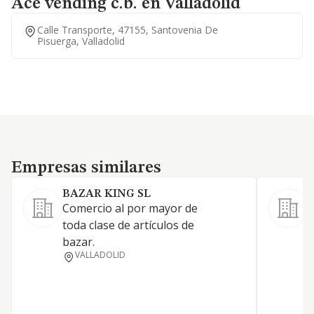
Ace vending c.b. en Valladolid
Calle Transporte, 47155, Santovenia De
Pisuerga, Valladolid
Empresas similares
Empresas similares
BAZAR KING SL
Comercio al por mayor de
-
toda clase de artículos de
t
bazar.
h
VALLADOLID
c
z
e
j