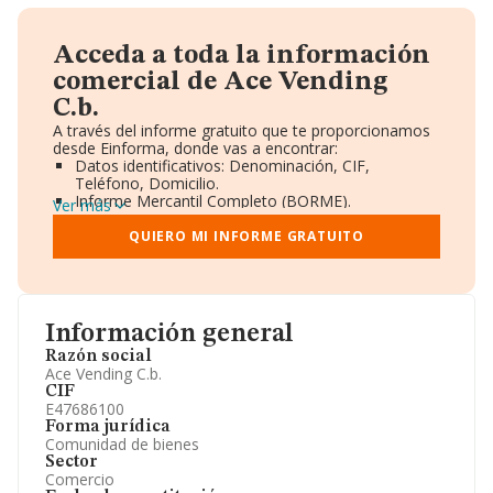
Acceda a toda la información
comercial de Ace Vending
C.b.
A través del informe gratuito que te proporcionamos
desde Einforma, donde vas a encontrar:
Datos identificativos: Denominación, CIF,
Teléfono, Domicilio.
Informe Mercantil Completo (BORME).
Ver más
Gráficos de Evolución Ventas y Empleados.
Consejo de Administración y Administradores.
QUIERO MI INFORME GRATUITO
Directivos y Ejecutivos.
Accionistas.
Participaciones y Vinculaciones en otras empresas.
Artículos de prensa publicados sobre la empresa.
Información oficial y registral complementaria.
Información general
Razón social
Ace Vending C.b.
CIF
E47686100
Forma jurídica
Comunidad de bienes
Sector
Comercio