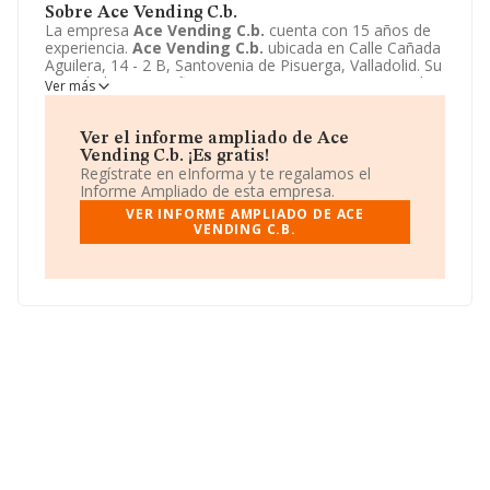
Sobre Ace Vending C.b.
La empresa
Ace Vending C.b.
cuenta con 15 años de
experiencia.
Ace Vending C.b.
ubicada en Calle Cañada
Aguilera, 14 - 2 B, Santovenia de Pisuerga, Valladolid. Su
actividad CNAE se fine como 4712 - Otro comercio al
Ver más
por menor no especializado. El modelo de sociedad de
Ace Vending C.b.
es Comunidad de bienes. Acceda al
siguiente enlace para obtener más información acerca
Ver el informe ampliado de Ace
de la empresa
Ace Vending C.b.
:
Vending C.b. ¡Es gratis!
http://www.acevending.es
.
Regístrate en eInforma y te regalamos el
Informe Ampliado de esta empresa.
VER INFORME AMPLIADO DE ACE
VENDING C.B.