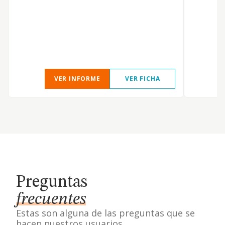
r
T
i
VER INFORME
VER FICHA
Preguntas
frecuentes
Estas son alguna de las preguntas que se
hacen nuestros usuarios