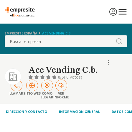
EMPRESITE ESPAÑA
ACE VENDING C.B.
Buscar
Ace Vending C.b.
0
/5
( 0 votos)
LLAMAR
SITIO WEB
CÓMO
VER
LLEGAR
INFORME
DIRECCIÓN Y CONTACTO
INFORMACIÓN GENERAL
DATOS COM