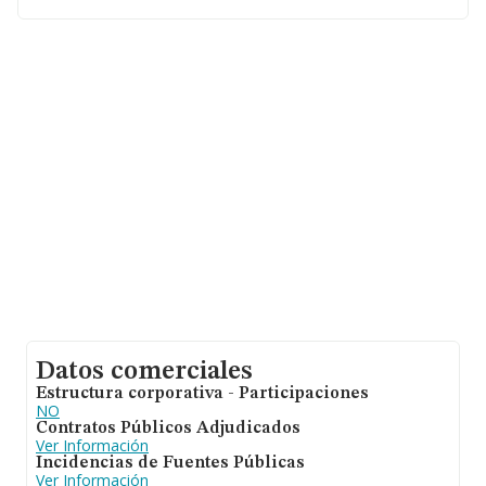
Con los datos a disposición de INFORMA sobre 218
empresas pertenecientes al sector, en el ámbito
nacional la facturación alcanza la cifra de 25 millones de
euros y se calcula un promedio de facturación de 116
mil euros entre todas las compañías. Respecto a la
información de la provincia (hablamos de Asturias), en
la base de datos INFORMA constan 45 empresas, cuyas
ventas han obtenido los 20 millones de euros. Como
información adicional de interés, la antigüedad desde la
constitución es de 28 años. La media de empleados es
de 1.
Datos comerciales
Estructura corporativa - Participaciones
NO
Contratos Públicos Adjudicados
Ver Información
Incidencias de Fuentes Públicas
Ver Información