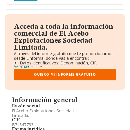
Acceda a toda la información
comercial de El Acebo
Explotaciones Sociedad
Limitada.
A través del informe gratuito que te proporcionamos
desde Einforma, donde vas a encontrar:
Datos identificativos: Denominación, CIF,
Ver más
Teléfono, Domicilio.
Informe Mercantil Completo (BORME).
QUIERO MI INFORME GRATUITO
Gráficos de Evolución Ventas y Empleados.
Consejo de Administración y Administradores.
Directivos y Ejecutivos.
Accionistas.
Participaciones y Vinculaciones en otras empresas.
Información general
Artículos de prensa publicados sobre la empresa.
Información oficial y registral complementaria.
Razón social
El Acebo Explotaciones Sociedad
Limitada.
CIF
B74347733
Forma jurídica