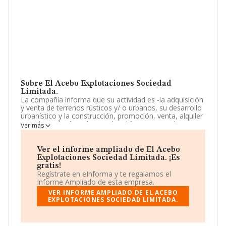
Sobre El Acebo Explotaciones Sociedad
Limitada.
La compañía informa que su actividad es -la adquisición
y venta de terrenos rústicos y/ o urbanos, su desarrollo
urbanístico y la construcción, promoción, venta, alquiler
o explotación de todo tipo de edificaciones y obras
Ver más
civiles. la construcción, reapración y conservación de
toda clase de obras, con o sin aportación de materiales,
por cu. La empresa está registrada como Sociedad
Ver el informe ampliado de El Acebo
Limitada. La actividad de referencia CNAE corresponde
Explotaciones Sociedad Limitada. ¡Es
a 'Extracción de antracita y hulla', cuyo Código es 0510.
gratis!
No realiza actividad de importación y/o exportación.
Regístrate en eInforma y te regalamos el
Informe Ampliado de esta empresa.
La empresa
El Acebo Explotaciones Sociedad
VER INFORME AMPLIADO DE EL ACEBO
Limitada
, CIF B74347733, se encuentra en Lugar
EXPLOTACIONES SOCIEDAD LIMITADA.
Carbachu núm. 34, (33800), en el municipio de Cangas
Del Narcea, Asturias.