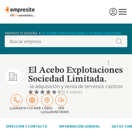
EMPRESITE ESPAÑA
EL ACEBO EXPLOTACIONES SOCIEDAD LIMITADA.
Buscar
El Acebo Explotaciones
Sociedad Limitada.
-la adquisición y venta de terrenos rústicos
y/ o urbanos, su desarrollo urbanístico y la
0
/5
( 0 votos)
construcción, promoción, venta, alquiler o
explotación de todo tipo de edificaciones y
obras civiles. la construcción, reapración y
LLAMAR
SITIO WEB
CÓMO
VER
LLEGAR
INFORME
conservación de toda clase de obras, con o
sin aportación de materiales, por cu
DIRECCIÓN Y CONTACTO
INFORMACIÓN GENERAL
DATOS COM