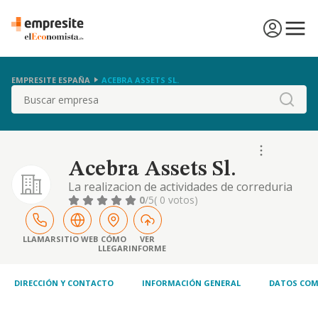
EMPRESITE ESPAÑA
ACEBRA ASSETS SL.
Buscar
Acebra Assets Sl.
La realizacion de actividades de correduria
de seguros.
0
/5
( 0 votos)
LLAMAR
SITIO WEB
CÓMO
VER
LLEGAR
INFORME
DIRECCIÓN Y CONTACTO
INFORMACIÓN GENERAL
DATOS COM