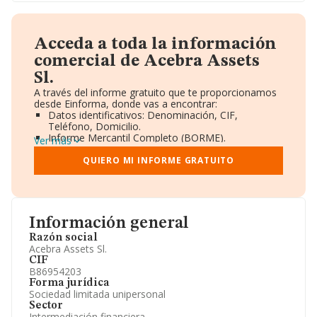
Acceda a toda la información
comercial de Acebra Assets
Sl.
A través del informe gratuito que te proporcionamos
desde Einforma, donde vas a encontrar:
Datos identificativos: Denominación, CIF,
Teléfono, Domicilio.
Informe Mercantil Completo (BORME).
Ver más
Gráficos de Evolución Ventas y Empleados.
Consejo de Administración y Administradores.
QUIERO MI INFORME GRATUITO
Directivos y Ejecutivos.
Accionistas.
Participaciones y Vinculaciones en otras empresas.
Artículos de prensa publicados sobre la empresa.
Información oficial y registral complementaria.
Información general
Razón social
Acebra Assets Sl.
CIF
B86954203
Forma jurídica
Sociedad limitada unipersonal
Sector
Intermediación financiera