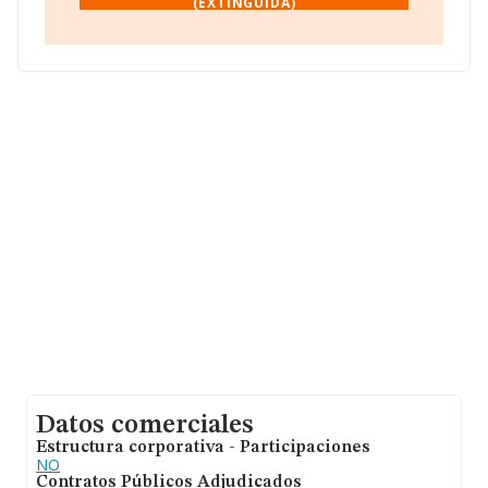
(EXTINGUIDA)
asciende a 23.269 millones de euros y la media entre
todas las compañías es de 505 mil euros de ventas.
Respecto a la información de la provincia (hablamos de
Ciudad Real), en la base de datos de INFORMA
aparecen 402 empresas, con ventas de 15 millones de
euros. Para aportar ulterior información de interés en el
ámbito sectorial, la media de empleados es de 1. La
antigüedad alcanza los 14 años desde la constitución.
Datos comerciales
Estructura corporativa - Participaciones
NO
Contratos Públicos Adjudicados