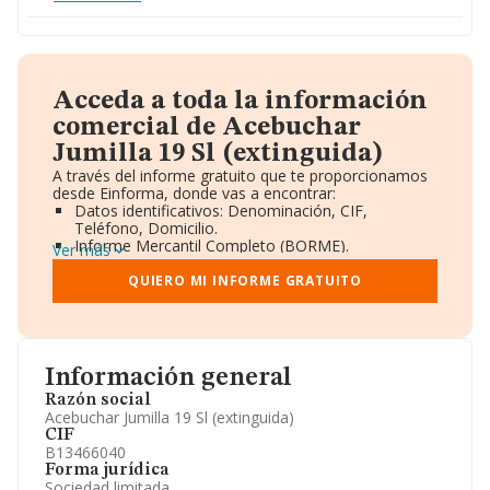
Acceda a toda la información
comercial de Acebuchar
Jumilla 19 Sl (extinguida)
A través del informe gratuito que te proporcionamos
desde Einforma, donde vas a encontrar:
Datos identificativos: Denominación, CIF,
Teléfono, Domicilio.
Informe Mercantil Completo (BORME).
Ver más
Gráficos de Evolución Ventas y Empleados.
Consejo de Administración y Administradores.
QUIERO MI INFORME GRATUITO
Directivos y Ejecutivos.
Accionistas.
Participaciones y Vinculaciones en otras empresas.
Artículos de prensa publicados sobre la empresa.
Información oficial y registral complementaria.
Información general
Razón social
Acebuchar Jumilla 19 Sl (extinguida)
CIF
B13466040
Forma jurídica
Sociedad limitada