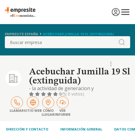
EMPRESITE ESPAÑA
ACEBUCHAR JUMILLA 19 SL (EXTINGUIDA)
Buscar
Acebuchar Jumilla 19 Sl
(extinguida)
- la actividad de generacion y
comercializacion de energia electrica en los
0
/5
( 0 votos)
terminos previstos en la ley 54/1997 de 27
de noviembre del sector electrico. - las
actividades de transporte y distribucion de
LLAMAR
SITIO WEB
CÓMO
VER
LLEGAR
INFORME
energia electric
DIRECCIÓN Y CONTACTO
INFORMACIÓN GENERAL
DATOS COM