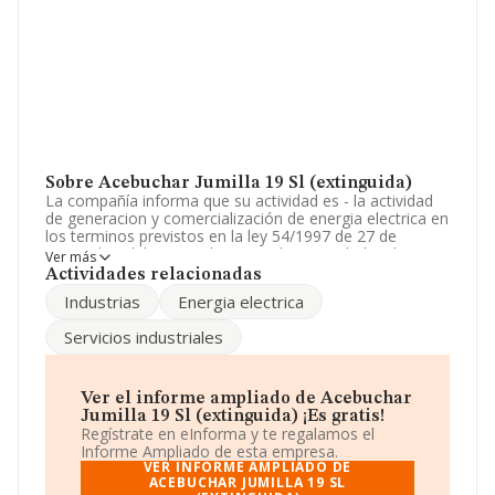
Sobre Acebuchar Jumilla 19 Sl (extinguida)
La compañía informa que su actividad es - la actividad
de generacion y comercialización de energia electrica en
los terminos previstos en la ley 54/1997 de 27 de
noviembre del sector electrico. - las actividades de
Ver más
transporte y distribución de energia electric. La empresa
Actividades relacionadas
está registrada como Sociedad Limitada. La actividad de
Industrias
Energia electrica
referencia CNAE corresponde a 'Transporte de energía
eléctrica', cuyo Código es 3512. La empresa no tiene
Servicios industriales
actividad en mercados exteriores.
La empresa española
Acebuchar Jumilla 19 S.L
(extinguida)
, NIF B13466040, tiene su domicilio social
Ver el informe ampliado de Acebuchar
establecido en Calle Juan Ii núm. 7 Plt 2, (13001), en el
Jumilla 19 Sl (extinguida) ¡Es gratis!
municipio de Ciudad Real, Castilla-la Mancha.
Regístrate en eInforma y te regalamos el
Informe Ampliado de esta empresa.
En relación con el sector y disponiendo de los datos de
VER INFORME AMPLIADO DE
hasta 46.044 empresas, a nivel nacional la facturación
ACEBUCHAR JUMILLA 19 SL