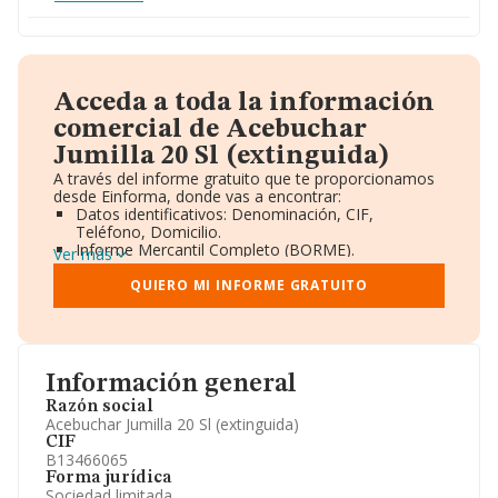
Acceda a toda la información
comercial de Acebuchar
Jumilla 20 Sl (extinguida)
A través del informe gratuito que te proporcionamos
desde Einforma, donde vas a encontrar:
Datos identificativos: Denominación, CIF,
Teléfono, Domicilio.
Informe Mercantil Completo (BORME).
Ver más
Gráficos de Evolución Ventas y Empleados.
Consejo de Administración y Administradores.
QUIERO MI INFORME GRATUITO
Directivos y Ejecutivos.
Accionistas.
Participaciones y Vinculaciones en otras empresas.
Artículos de prensa publicados sobre la empresa.
Información oficial y registral complementaria.
Información general
Razón social
Acebuchar Jumilla 20 Sl (extinguida)
CIF
B13466065
Forma jurídica
Sociedad limitada