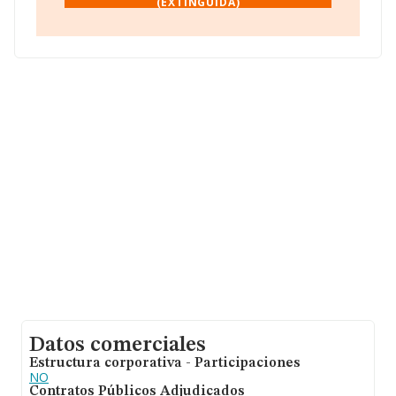
(EXTINGUIDA)
media de facturación de ventas entre todas las
compañías alcanza los 505 mil euros. Teniendo en
cuenta la información sobre Ciudad Real, en la base de
datos INFORMA constan 402 empresas, cuyas ventas
han alcanzado los 15 millones de euros. Con el fin de
ampliar la información relativa a las compañías, la
media de empleados es de 1. La antigüedad alcanza los
14 años desde la constitución.
Datos comerciales
Estructura corporativa - Participaciones
NO
Contratos Públicos Adjudicados