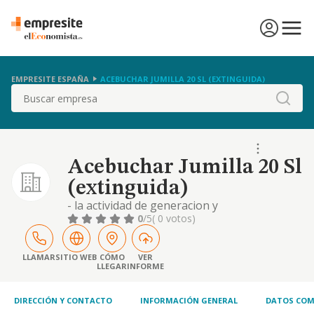
EMPRESITE ESPAÑA
ACEBUCHAR JUMILLA 20 SL (EXTINGUIDA)
Buscar
Acebuchar Jumilla 20 Sl
(extinguida)
- la actividad de generacion y
comercializacion de energia electrica en los
0
/5
( 0 votos)
terminos previstos en la ley 54/1997 de 27
de noviembre del sector electrico. las
actividades de transporte y distribucion de
LLAMAR
SITIO WEB
CÓMO
VER
LLEGAR
INFORME
energia electrica
DIRECCIÓN Y CONTACTO
INFORMACIÓN GENERAL
DATOS COM