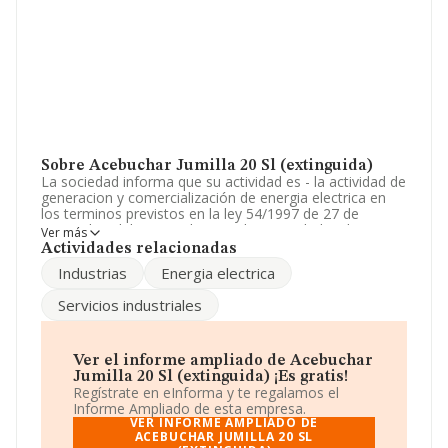
Sobre Acebuchar Jumilla 20 Sl (extinguida)
La sociedad informa que su actividad es - la actividad de
generacion y comercialización de energia electrica en
los terminos previstos en la ley 54/1997 de 27 de
noviembre del sector electrico. las actividades de
Ver más
transporte y distribución de energia electrica. La
Actividades relacionadas
sociedad está inscrita en el Registro Mercantil como
Industrias
Energia electrica
Sociedad Limitada. Su actividad CNAE es 'Transporte de
energía eléctrica' con código 3512. La compañía no
Servicios industriales
tiene actividad en mercados exteriores.
La empresa
Acebuchar Jumilla 20 S.L (extinguida)
,
NIF B13466065, está situada en Calle Juan Ii núm. 7 Plt
Ver el informe ampliado de Acebuchar
2, (13001), Ciudad Real, Castilla-la Mancha.
Jumilla 20 Sl (extinguida) ¡Es gratis!
Regístrate en eInforma y te regalamos el
Con los datos a disposición de INFORMA sobre 46.044
Informe Ampliado de esta empresa.
empresas pertenecientes al sector, a nivel nacional la
VER INFORME AMPLIADO DE
facturación asciende a 23.269 millones de euros y la
ACEBUCHAR JUMILLA 20 SL