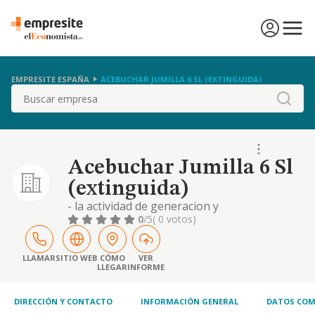
EMPRESITE ESPAÑA
ACEBUCHAR JUMILLA 6 SL (EXTINGUIDA)
Buscar
Acebuchar Jumilla 6 Sl
(extinguida)
- la actividad de generacion y
comercializacion de energia electrica en los
0
/5
( 0 votos)
terminos previstos en la ley 54/1997 de 27
de noviembre del sector electrico. - las
actividades de transporte y distribucion de
LLAMAR
SITIO WEB
CÓMO
VER
LLEGAR
INFORME
energia electric
DIRECCIÓN Y CONTACTO
INFORMACIÓN GENERAL
DATOS COM