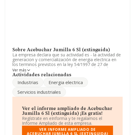
Sobre Acebuchar Jumilla 6 Sl (extinguida)
La empresa declara que su actividad es - la actividad de
generacion y comercialización de energia electrica en
los terminos previstos en la ley 54/1997 de 27 de
noviembre del sector electrico. - las actividades de
Ver más
transporte y distribución de energia electric. La empresa
Actividades relacionadas
está registrada como Sociedad Limitada. Su actividad
Industrias
Energia electrica
CNAE es 'Transporte de energía eléctrica' con código
3512. La empresa no tiene actividad en mercados
Servicios industriales
exteriores.
La compañía
Acebuchar Jumilla 6 S.L (extinguida)
,
B13465976, tiene domicilio fiscal en Calle Juan Ii núm. 7
Ver el informe ampliado de Acebuchar
Plt 2, (13001), en el municipio de Ciudad Real, Castilla-la
Jumilla 6 Sl (extinguida) ¡Es gratis!
Mancha.
Regístrate en eInforma y te regalamos el
Informe Ampliado de esta empresa.
En relación con el sector y disponiendo de los datos de
VER INFORME AMPLIADO DE
hasta 46.044 empresas, en el ámbito nacional la
ACEBUCHAR JUMILLA 6 SL (EXTINGUIDA)