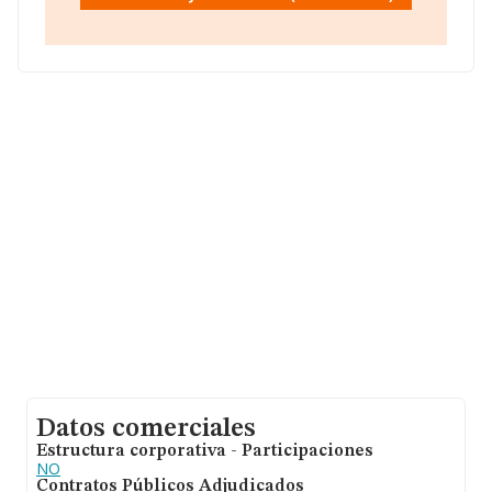
facturación alcanza la cifra de 23.269 millones de euros
y el promedio de la facturación de ventas entre todas
las compañías asciende a los 505 mil euros. Teniendo
en cuenta la información sobre Ciudad Real, en la base
de datos INFORMA constan 402 empresas, cuyas
ventas han obtenido los 15 millones de euros. Por
último, con el fin de ampliar la información relativa al
ámbito de la empresa, los empleados de media son 1.
La antigüedad alcanza los 14 años desde la
constitución.
Datos comerciales
Estructura corporativa - Participaciones
NO
Contratos Públicos Adjudicados