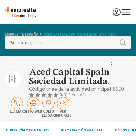
EMPRESITE ESPAÑA
ACED CAPITAL SPAIN SOCIEDAD LIMITADA.
Buscar
Aced Capital Spain
Sociedad Limitada.
Código cnae de la actividad principal: 8559:
otra educación n.c.o.p. otras actividades: cnae
0
/5
( 0 votos)
8560.actividades auxiliares a la educación.
cnae 7022: otras actividades de consultoría
de gestión empresarial. la intermediación en
LLAMAR
SITIO WEB
CÓMO
VER
LLEGAR
INFORME
el comercio. la sociedad es mediadora
DIRECCIÓN Y CONTACTO
INFORMACIÓN GENERAL
DATOS COM