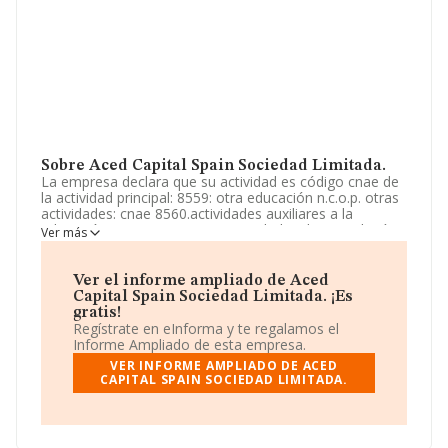
Sobre Aced Capital Spain Sociedad Limitada.
La empresa declara que su actividad es código cnae de
la actividad principal: 8559: otra educación n.c.o.p. otras
actividades: cnae 8560.actividades auxiliares a la
educación. cnae 7022: otras actividades de consultoría
Ver más
de gestión empresarial. la intermediación en el
comercio. la sociedad es mediadora. La sociedad está
inscrita en el Registro Mercantil como Sociedad
Ver el informe ampliado de Aced
Limitada. Su actividad CNAE es 'Intermediarios del
Capital Spain Sociedad Limitada. ¡Es
comercio de productos diversos' con código 4619. La
gratis!
compañía no tiene actividad en mercados exteriores.
Regístrate en eInforma y te regalamos el
Informe Ampliado de esta empresa.
Dentro del ranking de empresas elaborado por
VER INFORME AMPLIADO DE ACED
INFORMA, atendiendo a los niveles de facturación de la
CAPITAL SPAIN SOCIEDAD LIMITADA.
empresa, se destaca que: en 2024 la empresa ha
ganado 1.114 puestos en el ranking sectorial, pasando
del 3.680 al 2.566. Éstas son algunas de las empresas
que la superan en el ranking de sectores: