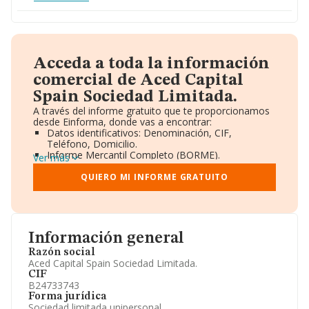
Acceda a toda la información
comercial de Aced Capital
Spain Sociedad Limitada.
A través del informe gratuito que te proporcionamos
desde Einforma, donde vas a encontrar:
Datos identificativos: Denominación, CIF,
Teléfono, Domicilio.
Informe Mercantil Completo (BORME).
Ver más
Gráficos de Evolución Ventas y Empleados.
Consejo de Administración y Administradores.
QUIERO MI INFORME GRATUITO
Directivos y Ejecutivos.
Accionistas.
Participaciones y Vinculaciones en otras empresas.
Artículos de prensa publicados sobre la empresa.
Información oficial y registral complementaria.
Información general
Razón social
Aced Capital Spain Sociedad Limitada.
CIF
B24733743
Forma jurídica
Sociedad limitada unipersonal