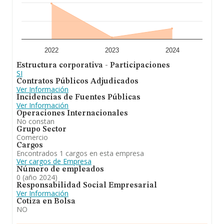
relativa al ámbito de la empresa, la media de
empleados es de 2; la media de antigüedad desde la
constitución es de 12 años.
Para concluir, la actividad de
Aced Capital Spain
Sociedad Limitada
es código cnae de la actividad
principal: 8559: otra educación n.c.o.p. otras actividades:
2022
2023
2024
cnae 8560.actividades auxiliares a la educación. cnae
Estructura corporativa - Participaciones
7022: otras actividades de consultoría de gestión
SI
empresarial. la intermediación en el comercio. la
Contratos Públicos Adjudicados
sociedad es mediadora. En el ranking de sectores, la
Ver Información
compañía ha escalado posiciones respecto al 2023. Se
Incidencias de Fuentes Públicas
ha posicionado mejor en el ranking nacional (de todas
Ver Información
las empresas presentes en el territorio) frente al 2023.
Operaciones Internacionales
No constan
Grupo Sector
Comercio
Cargos
Encontrados 1 cargos en esta empresa
Ver cargos de Empresa
Número de empleados
0 (año 2024)
Responsabilidad Social Empresarial
Ver Información
Cotiza en Bolsa
NO