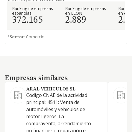
Ranking de empresas
Ranking de empresas
Rankin
españolas
en LEÓN
en el 
372.165
2.889
2.5
*
Sector:
Comercio
Empresas similares
Empresas similares
ARAL VEHICULOS SL.
Código CNAE de la actividad
principal: 4511: Venta de
automóviles y vehículos de
motor ligeros. La
compraventa, arrendamiento
no financiero, reparación e