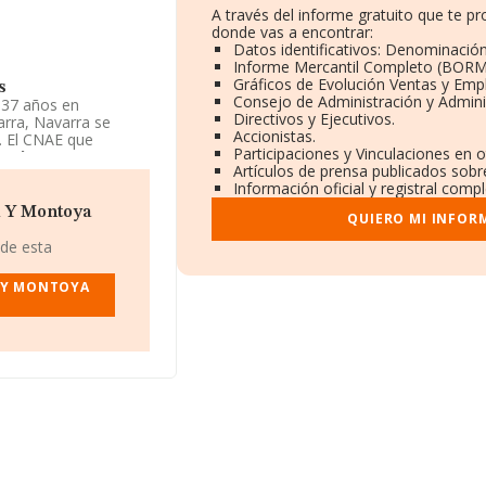
A través del informe gratuito que te 
donde vas a encontrar:
Datos identificativos: Denominación
Informe Mercantil Completo (BORM
Gráficos de Evolución Ventas y Emp
s
Consejo de Administración y Admini
37 años en
Directivos y Ejecutivos.
arra, Navarra se
Accionistas.
. El CNAE que
Participaciones y Vinculaciones en 
uel Y Montoya C Y
Artículos de prensa publicados sobr
Información oficial y registral comp
l Y Montoya
QUIERO MI INFOR
 de esta
 Y MONTOYA