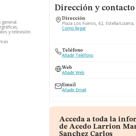
Dirección y contacto
Dirección
n general.
Plaza Los Fueros, 62, Estella/lizarra
egráficas,
Como llegar
ilos y televisión.
ricas
Teléfono
Añadir Teléfono
Web
Añadir Web
Email
Añadir Email
Acceda a toda la inf
de Acedo Larrion Ma
Sanchez Carlos