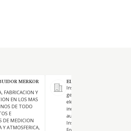
BUIDOR MERKOR
ELECTRICIDAD COBER SL
Instalaciones eléctricas en
, FABRICACION Y
general. Venta de material
ION EN LOS MAS
eléctrico. Mantenimiento
INOS DE TODO
industrial. Programación de
TOS E
autómatas. Instalación de an
 DE MEDICION
Instalaciones de equipos de a
 Y ATMOSFERICA,
Formación en materia de