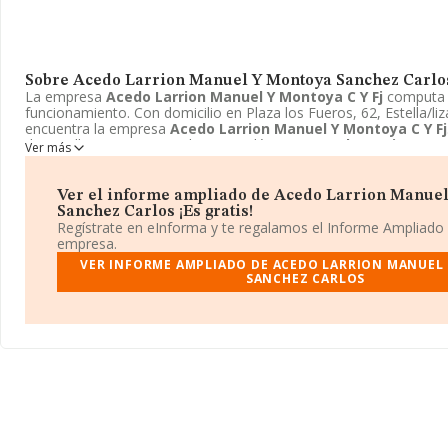
Sobre Acedo Larrion Manuel Y Montoya Sanchez Carlo
La empresa
Acedo Larrion Manuel Y Montoya C Y Fj
computa 
funcionamiento. Con domicilio en Plaza los Fueros, 62, Estella/liz
encuentra la empresa
Acedo Larrion Manuel Y Montoya C Y Fj
desarrolla es 4321 - Instalaciones eléctricas.
Acedo Larrion Man
Ver más
Fj
está definida como Comunidad de bienes.
Ver el informe ampliado de Acedo Larrion Manue
Sanchez Carlos ¡Es gratis!
Regístrate en eInforma y te regalamos el Informe Ampliado
empresa.
VER INFORME AMPLIADO DE ACEDO LARRION MANUEL
SANCHEZ CARLOS