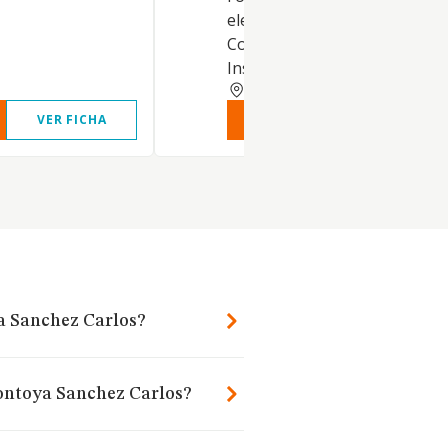
electricidad y automatismo.
Compraventa y alquiler de loc
Instalaciones térmicas.
NAVARRA
VER FICHA
VER INFORME
VER FIC
a Sanchez Carlos?
Montoya Sanchez Carlos?