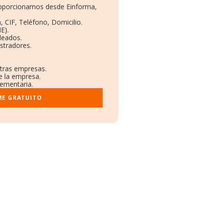
proporcionamos desde Einforma,
, CIF, Teléfono, Domicilio.
E).
leados.
stradores.
otras empresas.
e la empresa.
lementaria.
ME GRATUITO