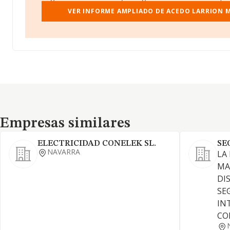
VER INFORME AMPLIADO DE ACEDO LARRION
Empresas similares
Empresas similares
ELECTRICIDAD CONELEK SL.
SE
NAVARRA
LA
MA
DI
SE
IN
CO