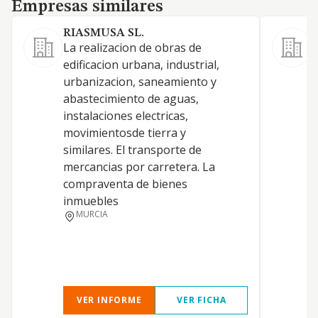
Empresas similares
Empresas similares
RIASMUSA SL.
V
La realizacion de obras de
edificacion urbana, industrial,
urbanizacion, saneamiento y
abastecimiento de aguas,
C
instalaciones electricas,
movimientosde tierra y
similares. El transporte de
mercancias por carretera. La
compraventa de bienes
inmuebles
MURCIA
VER INFORME
VER FICHA