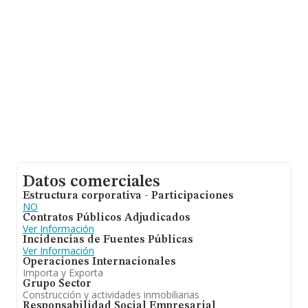
compañías asciende a los 3 millones de euros. Teniendo
en cuenta la información sobre Murcia, en la base de
datos de INFORMA aparecen 123 empresas, cuyas
ventas han obtenido los 29 millones de euros. Con el fin
de ampliar la información relativa a las compañías, la
media de empleados es de 11. La antigüedad desde la
constitución es de 21 años.
Datos comerciales
Estructura corporativa - Participaciones
NO
Contratos Públicos Adjudicados
Ver Información
Incidencias de Fuentes Públicas
Ver Información
Operaciones Internacionales
Importa y Exporta
Grupo Sector
Construcción y actividades inmobiliarias
Responsabilidad Social Empresarial