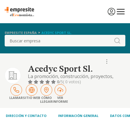
EMPRESITE ESPAÑA
ACEDYC SPORT SL.
Buscar
Acedyc Sport Sl.
La promoción, construcción, proyectos,
gestión, mantenimiento y equipamiento de
0
/5
( 0 votos)
servicios e instalaciones deportivas, asi
como compraventa, importación y
exportación de material deportivo. la
LLAMAR
SITIO WEB
CÓMO
VER
LLEGAR
INFORME
realización de eventos deportivos,
culturales, sociales y musicales. la gestión y
explotación hotelera de re
DIRECCIÓN Y CONTACTO
INFORMACIÓN GENERAL
DATOS COM