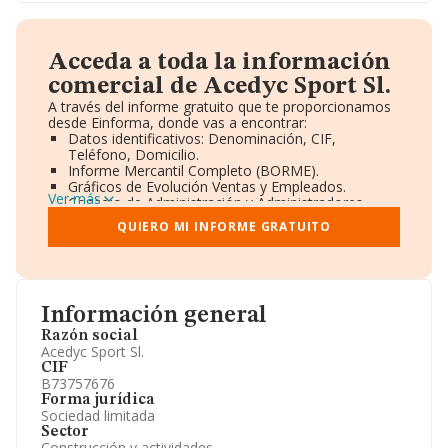
Acceda a toda la información
comercial de Acedyc Sport Sl.
A través del informe gratuito que te proporcionamos
desde Einforma, donde vas a encontrar:
Datos identificativos: Denominación, CIF,
Teléfono, Domicilio.
Informe Mercantil Completo (BORME).
Gráficos de Evolución Ventas y Empleados.
Ver más
Consejo de Administración y Administradores.
Directivos y Ejecutivos.
QUIERO MI INFORME GRATUITO
Accionistas.
Participaciones y Vinculaciones en otras empresas.
Artículos de prensa publicados sobre la empresa.
Información oficial y registral complementaria.
Información general
Razón social
Acedyc Sport Sl.
CIF
B73757676
Forma jurídica
Sociedad limitada
Sector
Construcción y actividades