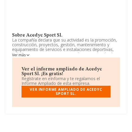
Sobre Acedyc Sport Sl.
La compañía declara que su actividad es la promoción,
construcción, proyectos, gestión, mantenimiento y
equipamiento de servicios e instalaciones deportivas,
así como compraventa, importación y exportación de
Ver más
material deportivo. la realización de eventos deportivos,
culturales, sociales y musicales. la gestión y explotación
hotelera de re. La empresa está registrada como
Ver el informe ampliado de Acedyc
Sociedad Limitada. Clasifica su actividad CNAE como
Sport Sl. ¡Es gratis!
'Construcción de carreteras y autopistas', código 4211.
Regístrate en eInforma y te regalamos el
La compañía es importadora y exportadora.
Informe Ampliado de esta empresa.
VER INFORME AMPLIADO DE ACEDYC
La sociedad española
Acedyc Sport S.L
, NIF
SPORT SL.
B73757676, tiene domicilio fiscal en Calle Riga Pol
Industrial Cabezo Beaza Nav 4, (30353), Cartagena,
Murcia.
Con los datos a disposición de INFORMA sobre 2.870
empresas pertenecientes al sector, a nivel nacional la
facturación asciende a 10.431 millones de euros y el
promedio de la facturación de ventas entre todas las