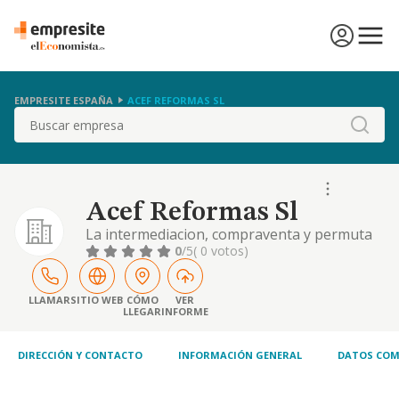
EMPRESITE ESPAÑA
ACEF REFORMAS SL
Buscar
Acef Reformas Sl
La intermediacion, compraventa y permuta
de toda clase de fincas rusticas y urbanas, la
0
/5
( 0 votos)
promocion y construccion sobre las mismas
de toda clase de edificaciones, su
rehabilitacion; venta o arrendamiento no
LLAMAR
SITIO WEB
CÓMO
VER
LLEGAR
INFORME
financiero, y
DIRECCIÓN Y CONTACTO
INFORMACIÓN GENERAL
DATOS COM