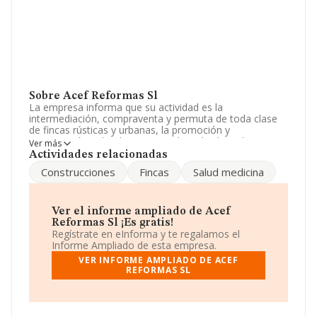
Sobre Acef Reformas Sl
La empresa informa que su actividad es la
intermediación, compraventa y permuta de toda clase
de fincas rústicas y urbanas, la promoción y
construcción sobre las mismas de toda clase de
Ver más
edificaciones, su rehabilitacion; venta o arrendamiento
Actividades relacionadas
no financiero, y. La empresa aparece inscrita en el
Construcciones
Fincas
Salud medicina
Registro Mercantil como Sociedad Limitada. Clasifica su
actividad CNAE como '%cnae%', código 4101. No realiza
actividad de importación y/o exportación.
Ver el informe ampliado de Acef
La sociedad española
Acef Reformas S.L
, CIF
Reformas Sl ¡Es gratis!
B97556369, tiene su domicilio social establecido en
Regístrate en eInforma y te regalamos el
Calle Isaac Peral núm. 4 6, (03700), Denia, provincia de
Informe Ampliado de esta empresa.
Alicante, Comunidad Valenciana.
VER INFORME AMPLIADO DE ACEF
REFORMAS SL
En base a la información de la que dispone INFORMA
sobre 188.948 compañías, en el ámbito nacional la
facturación alcanza la cifra de 36.783 millones de euros
y la media de facturación de ventas entre todas las