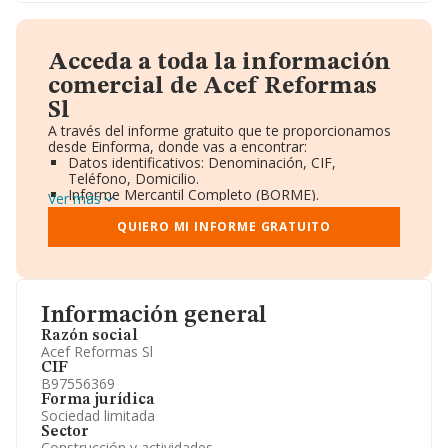
Acceda a toda la información
comercial de Acef Reformas
Sl
A través del informe gratuito que te proporcionamos
desde Einforma, donde vas a encontrar:
Datos identificativos: Denominación, CIF,
Teléfono, Domicilio.
Informe Mercantil Completo (BORME).
Ver más
Gráficos de Evolución Ventas y Empleados.
Consejo de Administración y Administradores.
QUIERO MI INFORME GRATUITO
Directivos y Ejecutivos.
Accionistas.
Participaciones y Vinculaciones en otras empresas.
Artículos de prensa publicados sobre la empresa.
Información oficial y registral complementaria.
Información general
Razón social
Acef Reformas Sl
CIF
B97556369
Forma jurídica
Sociedad limitada
Sector
Construcción y actividades