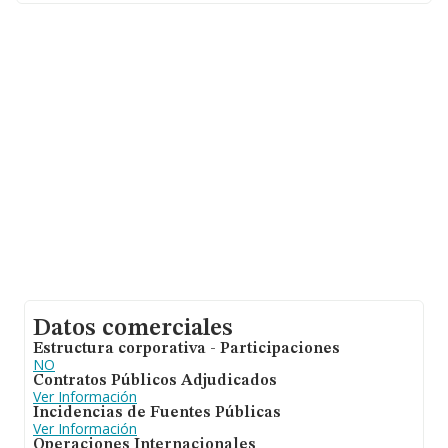
compañías alcanza los 194 mil euros. Con el fin de
ampliar la información relativa a las compañías, la
antigüedad alcanza los 17 años desde la constitución.
La media de empleados es de 2.
Datos comerciales
Estructura corporativa - Participaciones
NO
Contratos Públicos Adjudicados
Ver Información
Incidencias de Fuentes Públicas
Ver Información
Operaciones Internacionales