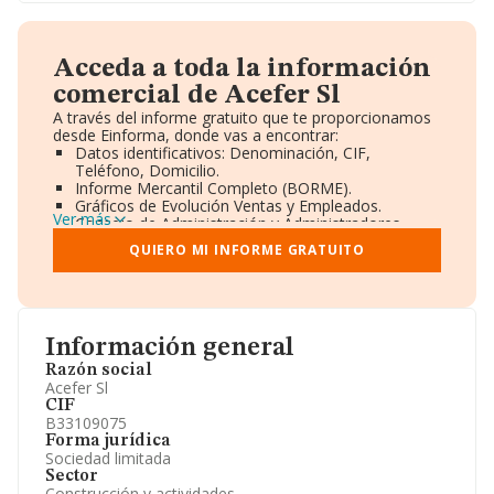
Acceda a toda la información
comercial de Acefer Sl
A través del informe gratuito que te proporcionamos
desde Einforma, donde vas a encontrar:
Datos identificativos: Denominación, CIF,
Teléfono, Domicilio.
Informe Mercantil Completo (BORME).
Gráficos de Evolución Ventas y Empleados.
Ver más
Consejo de Administración y Administradores.
Directivos y Ejecutivos.
QUIERO MI INFORME GRATUITO
Accionistas.
Participaciones y Vinculaciones en otras empresas.
Artículos de prensa publicados sobre la empresa.
Información oficial y registral complementaria.
Información general
Razón social
Acefer Sl
CIF
B33109075
Forma jurídica
Sociedad limitada
Sector
Construcción y actividades