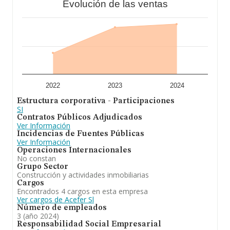
Evolución de las ventas
Para concluir,
Acefer S.L
se dedica a compra,
administración y disposicion de terrenos, parcelas y
solares. construcciones, administración y disposicion de
edificios gestión inmobiliaria realización de inversiones
sobre bienes inmuebles. En cuanto a la posición en el
ranking de sectores, la empresa ha perdido posiciones
frente al 2023. Frente al 2023, en el ranking nacional, de
todas las empresas en España, la empresa ha
retrocedido.
2022
2023
2024
Estructura corporativa - Participaciones
SI
Contratos Públicos Adjudicados
Ver Información
Incidencias de Fuentes Públicas
Ver Información
Operaciones Internacionales
No constan
Grupo Sector
Construcción y actividades inmobiliarias
Cargos
Encontrados 4 cargos en esta empresa
Ver cargos de Acefer Sl
Número de empleados
3 (año 2024)
Responsabilidad Social Empresarial