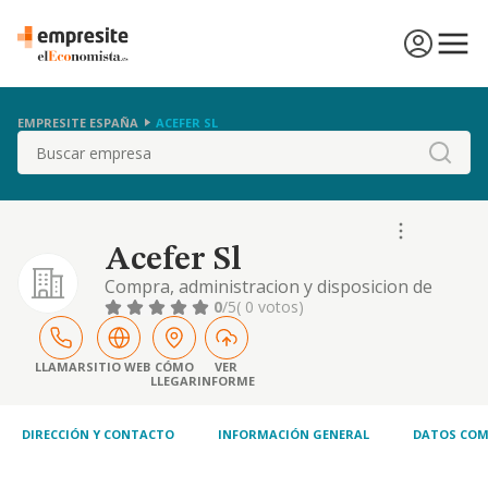
EMPRESITE ESPAÑA
ACEFER SL
Buscar
Acefer Sl
Compra, administracion y disposicion de
terrenos, parcelas y solares. construcciones,
0
/5
( 0 votos)
administracion y disposicion de edificios
gestion inmobiliaria realizacion de
inversiones sobre bienes inmuebles.
LLAMAR
SITIO WEB
CÓMO
VER
LLEGAR
INFORME
DIRECCIÓN Y CONTACTO
INFORMACIÓN GENERAL
DATOS COM