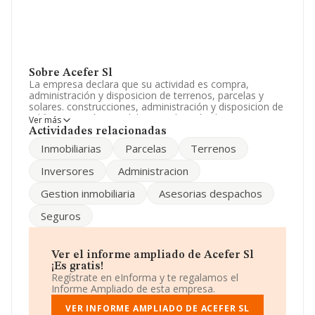
Sobre Acefer Sl
La empresa declara que su actividad es compra,
administración y disposicion de terrenos, parcelas y
solares. construcciones, administración y disposicion de
edificios gestión inmobiliaria realización de inversiones
Ver más
sobre bienes inmuebles. La empresa está registrada
Actividades relacionadas
como Sociedad Limitada. Su CNAE corresponde a 6820
Inmobiliarias
Parcelas
Terrenos
con código 'Alquiler de bienes inmobiliarios por cuenta
propia'. La compañía no tiene actividad en mercados
Inversores
Administracion
exteriores.
Gestion inmobiliaria
Asesorias despachos
La plantilla se ha mantenido igual y atendiendo a los
datos disponibles en INFORMA, ese número ha estado
Seguros
por encima de la media de sector.
Dentro del ranking de empresas elaborado por
INFORMA, atendiendo a los niveles de facturación de la
Ver el informe ampliado de Acefer Sl
empresa, se destaca que: la empresa ha retrocedido
¡Es gratis!
941 puestos en el ranking sectorial, pasando del 9.422 al
Regístrate en eInforma y te regalamos el
10.363. Se encuentran mejor posicionadas las siguientes
Informe Ampliado de esta empresa.
empresas del sector:
Conjunto Premier S.A
y
Carabaza Gayoso S.L
VER INFORME AMPLIADO DE ACEFER SL
; sin embargo, por debajo se