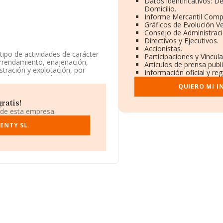
Datos identificativos: D
Domicilio.
Informe Mercantil Comp
Gráficos de Evolución V
Consejo de Administraci
Directivos y Ejecutivos.
Accionistas.
tipo de actividades de carácter
Participaciones y Vincul
, arrendamiento, enajenación,
Artículos de prensa pub
stración y explotación, por
Información oficial y re
tá inscrita en el Registro
 con código '%cnae%'. No
QUIERO MI 
ratis!
 en Calle Guadaira núm. 3 1,
 de esta empresa.
ENTY SL.
ertenecientes al sector, la
uros y la media entre todas las
ón relativa a la provincia de
s, con ventas de 310 millones
 al ámbito de la empresa, la
dia de empleados de las