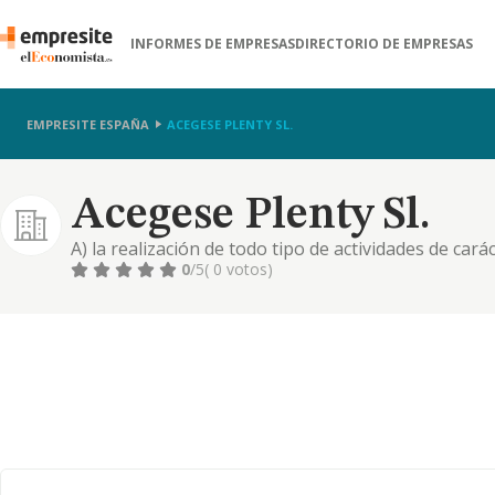
INFORMES DE EMPRESAS
DIRECTORIO DE EMPRESAS
EMPRESITE ESPAÑA
ACEGESE PLENTY SL.
Acegese Plenty Sl.
A) la realización de todo tipo de actividades de caráct
adquisición, tenencia, arrendamiento, enajenación,
0
/5
( 0 votos)
intermediación, administración y explotación, por cu