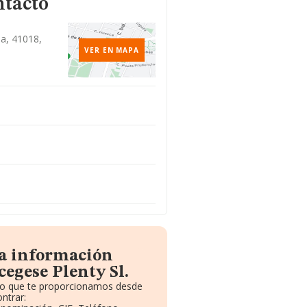
ntacto
lla, 41018,
VER EN MAPA
la información
egese Plenty Sl.
ito que te proporcionamos desde
ntrar: