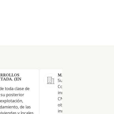
ARROLLOS
MARPA FUTURO SL.
TADA. (EN
Su actividad principal consist
Compraventa de bienes
 de toda clase de
inmobiliarios por cuenta prop
 su posterior
CNAE 68.11. También tendrá 
explotación,
objeto: 1. Alquiler de bienes
damiento, de las
inmobiliarios por cuenta propi
 viviendas y locales