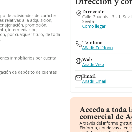
Dirección y co
Dirección
tipo de actividades de carácter
Calle Guadaira, 3 - 1, Sevi
as relativas a la adquisición,
Sevilla
 enajenación, promoción,
Como llegar
nta, intermediación,
ón, por cualquier título, de toda
.
Teléfono
Añadir Teléfono
enes inmobiliarios por cuenta
Web
Añadir Web
gación de depósito de cuentas
Email
Añadir Email
Acceda a toda 
comercial de Ac
A través del informe gratu
Einforma, donde vas a enco