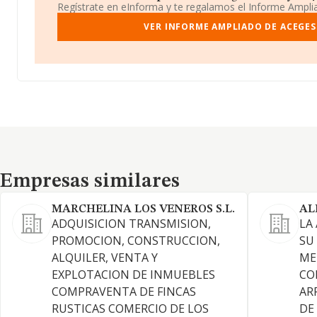
Regístrate en eInforma y te regalamos el Informe Ampl
VER INFORME AMPLIADO DE ACEGES
Empresas similares
Empresas similares
MARCHELINA LOS VENEROS S.L.
AL
ADQUISICION TRANSMISION,
LA
PROMOCION, CONSTRUCCION,
SU
ALQUILER, VENTA Y
ME
EXPLOTACION DE INMUEBLES
CO
COMPRAVENTA DE FINCAS
AR
RUSTICAS COMERCIO DE LOS
DE