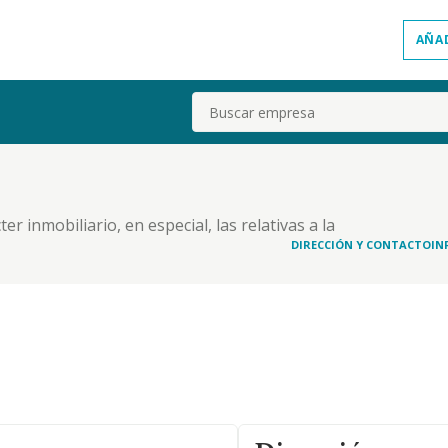
AÑA
Buscar
er inmobiliario, en especial, las relativas a la
 promoción, rehabilitación, compra, venta,
DIRECCIÓN Y CONTACTO
IN
alquier título, de toda clase de bienes inmuebles.