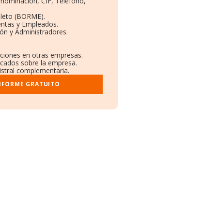
enominación, CIF, Teléfono,
leto (BORME).
entas y Empleados.
ón y Administradores.
aciones en otras empresas.
licados sobre la empresa.
gistral complementaria.
INFORME GRATUITO