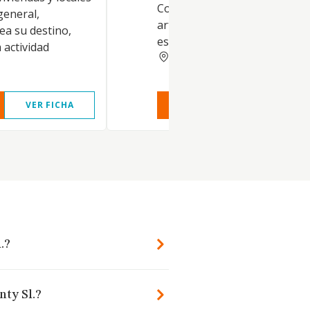
Comercio al por menor de
general,
artículos de relojería y joyerí
ea su destino,
establecimiento especializado
 actividad
SEVILLA
VER FICHA
VER INFORME
VER FIC
.?
nty Sl.?