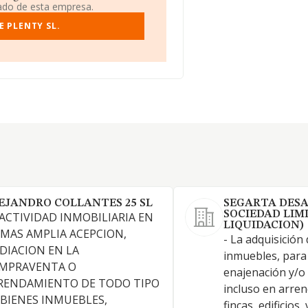
iado de esta empresa.
E PLENTY SL.
EJANDRO COLLANTES 25 SL
SEGARTA DES
SOCIEDAD LIMI
 ACTIVIDAD INMOBILIARIA EN
LIQUIDACION)
 MAS AMPLIA ACEPCION,
- La adquisición
DIACION EN LA
inmuebles, para
MPRAVENTA O
enajenación y/o 
RENDAMIENTO DE TODO TIPO
incluso en arren
 BIENES INMUEBLES,
fincas, edificios,