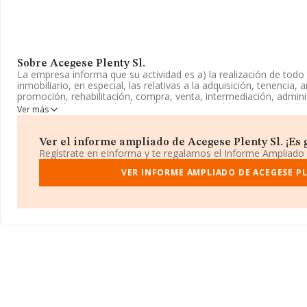
Sobre Acegese Plenty Sl.
La empresa informa que su actividad es a) la realización de todo 
inmobiliario, en especial, las relativas a la adquisición, tenencia
promoción, rehabilitación, compra, venta, intermediación, admini
cualquier título, de toda clase de bienes inmuebles. La sociedad es
Ver más
Mercantil como Sociedad Limitada. Su CNAE corresponde a 6811
realiza actividad de importación y/o exportación.
Ver el informe ampliado de Acegese Plenty Sl. ¡Es g
La compañía
Acegese Plenty S.L
, CIF B90448382, se encuentra
Regístrate en eInforma y te regalamos el Informe Ampliado
(41018), en el municipio de Sevilla, Andalucía.
VER INFORME AMPLIADO DE ACEGESE PL
Con los datos a disposición de INFORMA sobre 67.991 empresas p
facturación en el ámbito nacional alcanza los 7.139 millones de e
compañías es de 105 mil euros de ventas. En cuanto a la informaci
Sevilla, en la base de datos de INFORMA aparecen 2432 empresa
de euros. Por último, con el fin de ampliar la información relativa
media de antigüedad desde la constitución es de 13 años. La me
empresas es de 1.