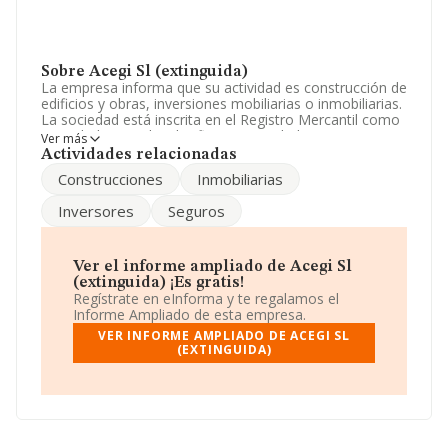
Sobre Acegi Sl (extinguida)
La empresa informa que su actividad es construcción de
edificios y obras, inversiones mobiliarias o inmobiliarias.
La sociedad está inscrita en el Registro Mercantil como
Sociedad Limitada. Clasifica su actividad CNAE como
Ver más
'%cnae%', código 6812. La compañía no tiene actividad
Actividades relacionadas
en mercados exteriores.
Construcciones
Inmobiliarias
Sobre el rendimiento de la empresa en 2016, las ventas
Inversores
Seguros
han subido un 1%.
Su correo es
acegisl@gmail.com
.
Ver el informe ampliado de Acegi Sl
La sociedad española
Acegi S.L (extinguida)
, CIF
(extinguida) ¡Es gratis!
B50360353, tiene domicilio fiscal en Paseo
Regístrate en eInforma y te regalamos el
Independencia núm. 34 Principal Iz, (50004), Zaragoza,
Informe Ampliado de esta empresa.
Aragón.
VER INFORME AMPLIADO DE ACEGI SL
(EXTINGUIDA)
En base a la información de la que dispone INFORMA
sobre 231.218 compañías, en el ámbito nacional la
facturación alcanza la cifra de 29.817 millones de euros
y la media entre todas las compañías es de 128 mil
euros de ventas en 2016, la facturación de la empresa
ha triplicado el promedio del sector. En relación con la