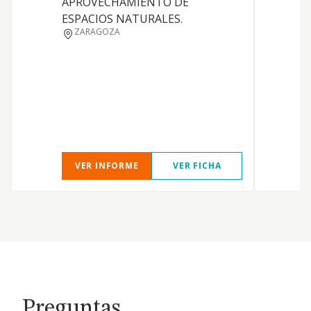
APROVECHAMIENTO DE
f
ESPACIOS NATURALES.
b
ZARAGOZA
r
VER INFORME
VER FICHA
Preguntas