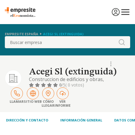
EMPRESITE ESPAÑA
ACEGI SL (EXTINGUIDA)
Buscar
Acegi Sl (extinguida)
Construccion de edificios y obras,
inversiones mobiliarias o inmobiliarias
0
/5
( 0 votos)
LLAMAR
SITIO WEB
CÓMO
VER
LLEGAR
INFORME
DIRECCIÓN Y CONTACTO
INFORMACIÓN GENERAL
DATOS COM