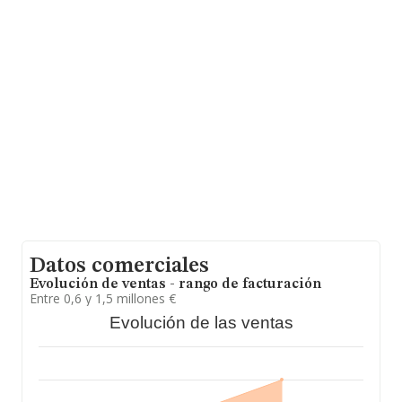
información de la provincia de Zaragoza, en la base de
datos de INFORMA aparecen 3584 empresas, con
ventas en el año 2016 de 501 millones de euros. Por
último, con el fin de ampliar la información relativa al
ámbito de la empresa, la media de empleados de las
empresas es de 1. La media de antigüedad desde la
constitución es de 20 años.
Datos comerciales
Evolución de ventas - rango de facturación
Entre 0,6 y 1,5 millones €
Evolución de las ventas