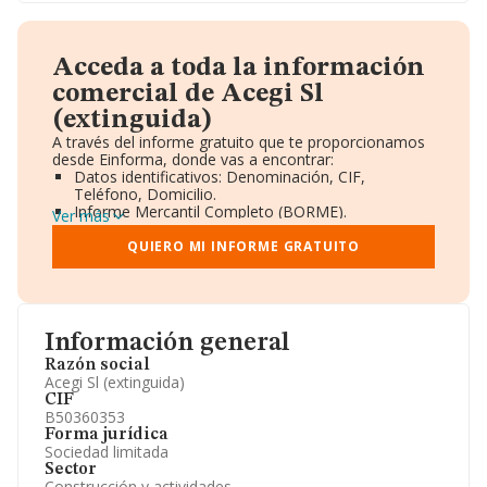
Acceda a toda la información
comercial de Acegi Sl
(extinguida)
A través del informe gratuito que te proporcionamos
desde Einforma, donde vas a encontrar:
Datos identificativos: Denominación, CIF,
Teléfono, Domicilio.
Informe Mercantil Completo (BORME).
Ver más
Gráficos de Evolución Ventas y Empleados.
Consejo de Administración y Administradores.
QUIERO MI INFORME GRATUITO
Directivos y Ejecutivos.
Accionistas.
Participaciones y Vinculaciones en otras empresas.
Artículos de prensa publicados sobre la empresa.
Información oficial y registral complementaria.
Información general
Razón social
Acegi Sl (extinguida)
CIF
B50360353
Forma jurídica
Sociedad limitada
Sector
Construcción y actividades