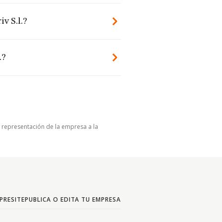
v S.l.?
.?
u representación de la empresa a la
PRESITE
PUBLICA O EDITA TU EMPRESA