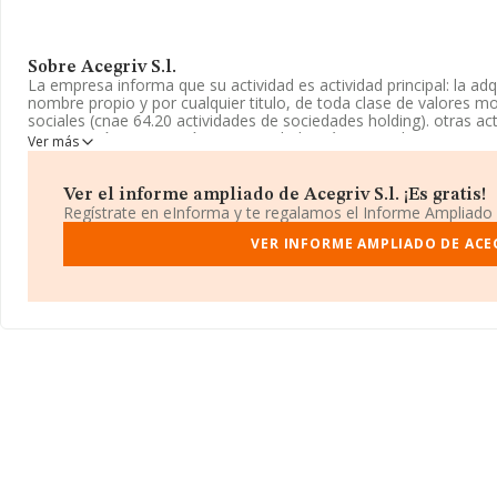
Sobre Acegriv S.l.
La empresa informa que su actividad es actividad principal: la adq
nombre propio y por cualquier titulo, de toda clase de valores mob
sociales (cnae 64.20 actividades de sociedades holding). otras acti
construcción, promoción. La sociedad está registrada como Soci
Ver más
'%cnae%' con código 6421. La sociedad no tiene actividad en mer
La sociedad
Acegriv S.L
, NIF B22693469, tiene domicilio fiscal
Ver el informe ampliado de Acegriv S.l. ¡Es gratis!
(06640), en el municipio de Talarrubias, en Badajoz, Extremadura
Regístrate en eInforma y te regalamos el Informe Ampliado
En relación con el sector y disponiendo de los datos de hasta 45
VER INFORME AMPLIADO DE ACEG
facturación alcanza la cifra de 71.120 millones de euros y se cal
millón de euros entre todas las compañías. Como información adi
empleados es de 2. La media de antigüedad desde la constitución