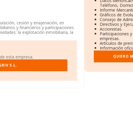
Datos identificat
Teléfono, Domicil
Informe Mercant
Gráficos de Evol
Consejo de Admin
uisición, cesión y enajenación, en
Directivos y Ejecu
iliarios y financieros y participaciones
Accionistas.
vidades: la explotación inmobiliaria, la
Participaciones y
edad Limitada. Su actividad CNAE es
empresas.
cados exteriores.
Artículos de pre
Información ofici
 en Plaza Ramon Y Cajal núm. 10,
.
QUIERO M
 de esta empresa.
.306 empresas, en el ámbito nacional la
RIV S.L.
cula un promedio de facturación de 1
cional de interés, la media de
 es de 8 años.