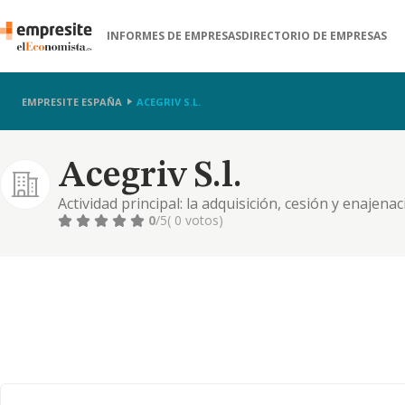
INFORMES DE EMPRESAS
DIRECTORIO DE EMPRESAS
EMPRESITE ESPAÑA
ACEGRIV S.L.
Acegriv S.l.
Actividad principal: la adquisición, cesión y enajena
toda clase de valores mobiliarios y financieros y par
0
/5
( 0 votos)
sociedades holding). otras actividades: la explotaci