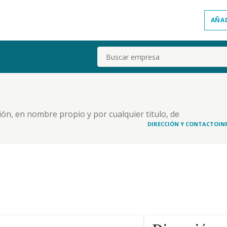
AÑA
Buscar
ción, en nombre propio y por cualquier titulo, de
ticipaciones sociales (cnae 64.20 actividades de
DIRECCIÓN Y CONTACTO
IN
ón inmobiliaria, la construcción, promoción