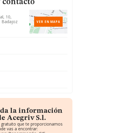
 contacto
l, 10,
, Badajoz
VER EN MAPA
oda la información
e Acegriv S.l.
e gratuito que te proporcionamos
de vas a encontrar: