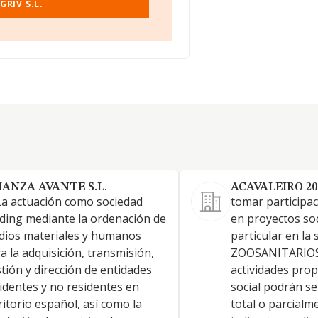
RIV S.L.
IANZA AVANTE S.L.
ACAVALEIRO 20 
La actuación como sociedad
tomar participac
ding mediante la ordenación de
en proyectos soc
ios materiales y humanos
particular en l
a la adquisición, transmisión,
ZOOSANITARIOS,
tión y dirección de entidades
actividades prop
identes y no residentes en
social podrán se
ritorio español, así como la
total o parcial