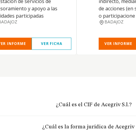
stación de servicios de
indirecto, median
soramiento y apoyo a las
de acciones (en
idades participadas
o participacione
BADAJOZ
BADAJOZ
VER INFORME
VER FICHA
VER INFORME
¿Cuál es el CIF de Acegriv S.l.?
¿Cuál es la forma jurídica de Acegriv S