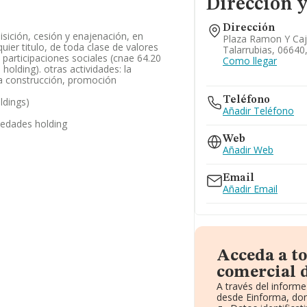
Dirección y
Dirección
uisición, cesión y enajenación, en
Plaza Ramon Y Caja
ier titulo, de toda clase de valores
Talarrubias, 06640
y participaciones sociales (cnae 64.20
Como llegar
holding). otras actividades: la
 la construcción, promoción
Teléfono
ldings)
Añadir Teléfono
iedades holding
Web
Añadir Web
Email
Añadir Email
Acceda a t
comercial d
A través del inform
desde Einforma, don