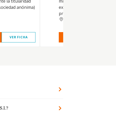
te la titularidad
misma actividad, excluyendo
 sociedad anónima)
expresamente las actividades
propias de
BADAJOZ
VER FICHA
VER INFORME
VER FIC
.l.?