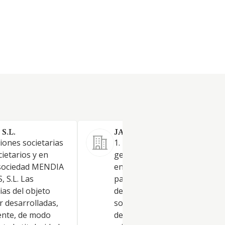
S.L.
JAGORI 2050 S.L.
iones societarias
1. La adquisición, administrac
ietarios y en
gestión, dirección, enajenació
a sociedad MENDIA
en general tenencia de accion
 S.L. Las
participaciones representati
ias del objeto
del capital social de otras
r desarrolladas,
sociedades, así como la coloc
mente, de modo
de los recursos derivados de 