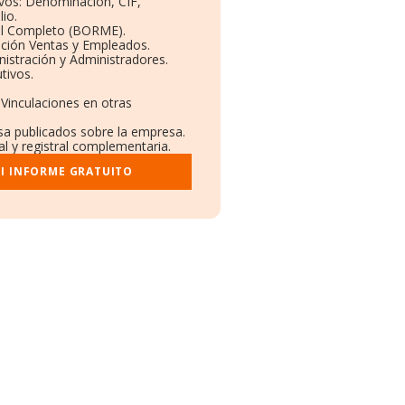
ivos: Denominación, CIF,
io.
il Completo (BORME).
ución Ventas y Empleados.
istración y Administradores.
tivos.
 Vinculaciones en otras
nsa publicados sobre la empresa.
al y registral complementaria.
I INFORME GRATUITO