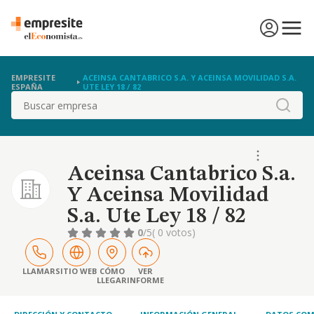
EMPRESITE
ACEINSA CANTABRICO S.A. Y ACEINSA MOVILIDAD S.A.
ESPAÑA
UTE LEY 18 / 82
Buscar
Aceinsa Cantabrico S.a.
Y Aceinsa Movilidad
S.a. Ute Ley 18 / 82
0
/5
( 0 votos)
LLAMAR
SITIO WEB
CÓMO
VER
LLEGAR
INFORME