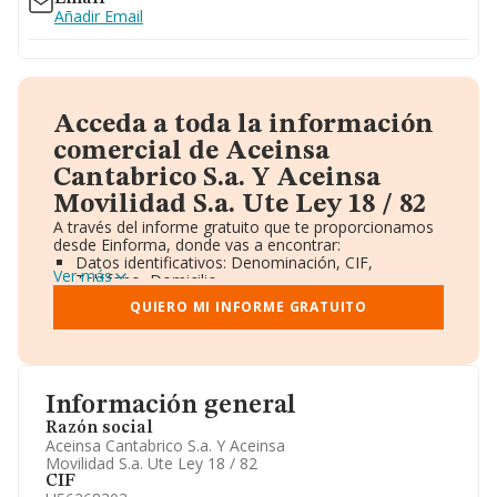
Añadir Email
Acceda a toda la información
comercial de Aceinsa
Cantabrico S.a. Y Aceinsa
Movilidad S.a. Ute Ley 18 / 82
A través del informe gratuito que te proporcionamos
desde Einforma, donde vas a encontrar:
Datos identificativos: Denominación, CIF,
Ver más
Teléfono, Domicilio.
Informe Mercantil Completo (BORME).
QUIERO MI INFORME GRATUITO
Gráficos de Evolución Ventas y Empleados.
Consejo de Administración y Administradores.
Directivos y Ejecutivos.
Accionistas.
Participaciones y Vinculaciones en otras empresas.
Información general
Artículos de prensa publicados sobre la empresa.
Información oficial y registral complementaria.
Razón social
Aceinsa Cantabrico S.a. Y Aceinsa
Movilidad S.a. Ute Ley 18 / 82
CIF