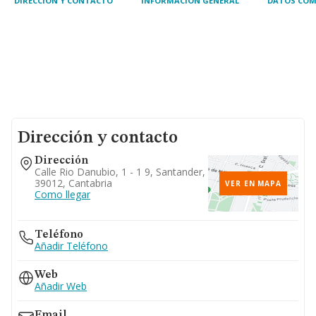
DIRECCIÓN Y CONTACTO
INFORMACIÓN GENERAL
DATOS COM
Dirección y contacto
Dirección
Calle Rio Danubio, 1 - 1 9, Santander,
39012, Cantabria
VER EN MAPA
Como llegar
Teléfono
Añadir Teléfono
Web
Añadir Web
Email