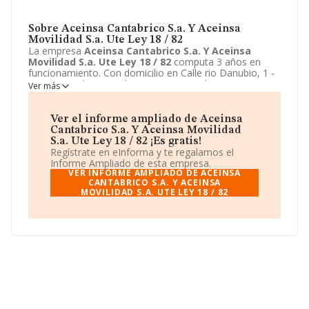
Sobre Aceinsa Cantabrico S.a. Y Aceinsa
Movilidad S.a. Ute Ley 18 / 82
La empresa
Aceinsa Cantabrico S.a. Y Aceinsa
Movilidad S.a. Ute Ley 18 / 82
computa 3 años en
funcionamiento. Con domicilio en Calle rio Danubio, 1 -
1 9, Santander, Cantabria se encuentra la empresa
Ver más
Aceinsa Cantabrico S.a. Y Aceinsa Movilidad S.a.
Ute Ley 18 / 82
. El CNAE que desarrolla es 9499 - Otras
actividades asociativas n.c.o.p..
Aceinsa Cantabrico
Ver el informe ampliado de Aceinsa
S.a. Y Aceinsa Movilidad S.a. Ute Ley 18 / 82
está
Cantabrico S.a. Y Aceinsa Movilidad
definida como Unión temporal de empresas.
S.a. Ute Ley 18 / 82 ¡Es gratis!
Regístrate en eInforma y te regalamos el
Informe Ampliado de esta empresa.
VER INFORME AMPLIADO DE ACEINSA
CANTABRICO S.A. Y ACEINSA
MOVILIDAD S.A. UTE LEY 18 / 82