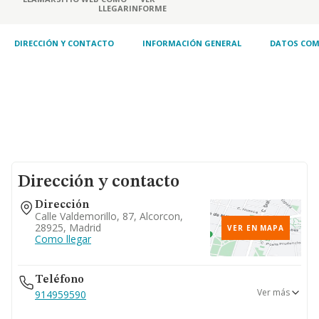
LLEGAR
INFORME
DIRECCIÓN Y CONTACTO
INFORMACIÓN GENERAL
DATOS COM
Dirección y contacto
Dirección
Calle Valdemorillo, 87, Alcorcon,
28925, Madrid
VER EN MAPA
Como llegar
Teléfono
Ver más
914959590