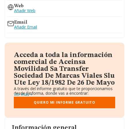
976792722
Web
Añadir Web
Email
Añadir Email
Acceda a toda la información
comercial de Aceinsa
Movilidad Sa Transfer
Sociedad De Marcas Viales Slu
Ute Ley 18/1982 De 26 De Mayo
A través del informe gratuito que te proporcionamos
desde Einforma, donde vas a encontrar:
Ver más
Datos identificativos: Denominación, CIF,
Teléfono, Domicilio.
QUIERO MI INFORME GRATUITO
Informe Mercantil Completo (BORME).
Gráficos de Evolución Ventas y Empleados.
Consejo de Administración y Administradores.
Directivos y Ejecutivos.
Accionistas.
Información general