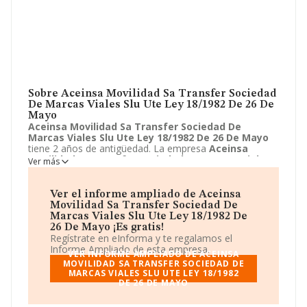
Sobre Aceinsa Movilidad Sa Transfer Sociedad
De Marcas Viales Slu Ute Ley 18/1982 De 26 De
Mayo
Aceinsa Movilidad Sa Transfer Sociedad De
Marcas Viales Slu Ute Ley 18/1982 De 26 De Mayo
tiene 2 años de antigüedad. La empresa
Aceinsa
Movilidad Sa Transfer Sociedad De Marcas Viales
Ver más
Slu Ute Ley 18/1982 De 26 De Mayo
ubicada en Calle
Valdemorillo, 87, Alcorcon, Madrid. Su actividad CNAE
está definida como 9499 - Otras actividades asociativas
Ver el informe ampliado de Aceinsa
n.c.o.p.. La forma jurídica de
Aceinsa Movilidad Sa
Movilidad Sa Transfer Sociedad De
Transfer Sociedad De Marcas Viales Slu Ute Ley
Marcas Viales Slu Ute Ley 18/1982 De
18/1982 De 26 De Mayo
es Unión temporal de
26 De Mayo ¡Es gratis!
empresas.
Regístrate en eInforma y te regalamos el
Informe Ampliado de esta empresa.
VER INFORME AMPLIADO DE ACEINSA
MOVILIDAD SA TRANSFER SOCIEDAD DE
MARCAS VIALES SLU UTE LEY 18/1982
DE 26 DE MAYO