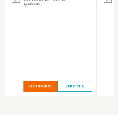
P
MADRID
D
P
VER INFORME
VER FICHA