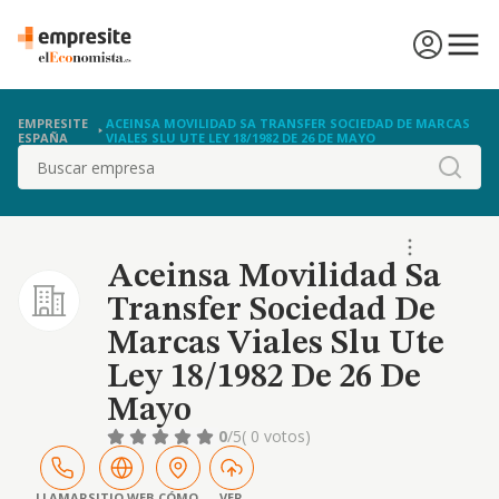
EMPRESITE
ACEINSA MOVILIDAD SA TRANSFER SOCIEDAD DE MARCAS
ESPAÑA
VIALES SLU UTE LEY 18/1982 DE 26 DE MAYO
Buscar
Aceinsa Movilidad Sa
Transfer Sociedad De
Marcas Viales Slu Ute
Ley 18/1982 De 26 De
Mayo
0
/5
( 0 votos)
LLAMAR
SITIO WEB
CÓMO
VER