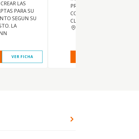
 CREAR LAS
PROYECTOS DE OBRAS Y
PTAS PARA SU
CONSTRUCCIONES DE TODA
NTO SEGUN SU
CLASE
STO. LA
MADRID
ENN
VER FICHA
VER INFORME
VER FIC