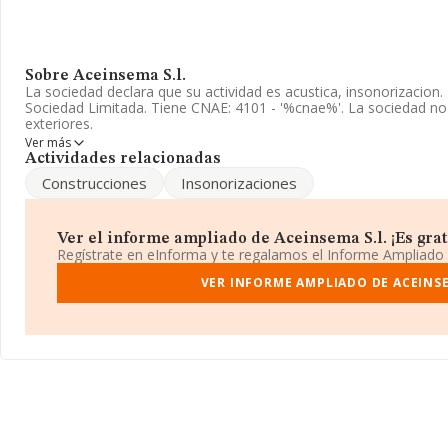
Sobre Aceinsema S.l.
La sociedad declara que su actividad es acustica, insonorizacio
Sociedad Limitada. Tiene CNAE: 4101 - '%cnae%'. La sociedad no
exteriores.
Ver más
La empresa española
Aceinsema S.L
, con CIF B80505944, está 
Actividades relacionadas
Aranjuez Nav 510 núm. 1, (28805), Alcalá De Henares, Madrid.
Construcciones
Insonorizaciones
Con los datos a disposición de INFORMA sobre 188.948 empresas 
facturación en el ámbito nacional alcanza los 36.783 millones de
facturación de ventas entre todas las compañías asciende a los 1
Ver el informe ampliado de Aceinsema S.l. ¡Es grat
información de la provincia de Madrid, en la base de datos IN
Regístrate en eInforma y te regalamos el Informe Ampliado
cuyas ventas en 1993 han alcanzado los 6.109 millones de euros. 
información relativa a las compañías, la media de antigüedad des
VER INFORME AMPLIADO DE ACEINSE
La media de empleados es de 2.