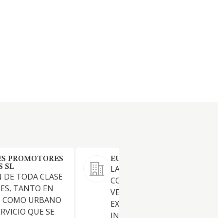
ES PROMOTORES
EUROSESEÑA SL
S SL
LA PROMOCION,
 DE TODA CLASE
CONSTRUCCION, COMPRA,
NES, TANTO EN
VENTA, ARRENDAMIENTO Y
O COMO URBANO
EXPLOTACION DE TODA CLA
RVICIO QUE SE
INMUEBLES, LA REALIZACIO