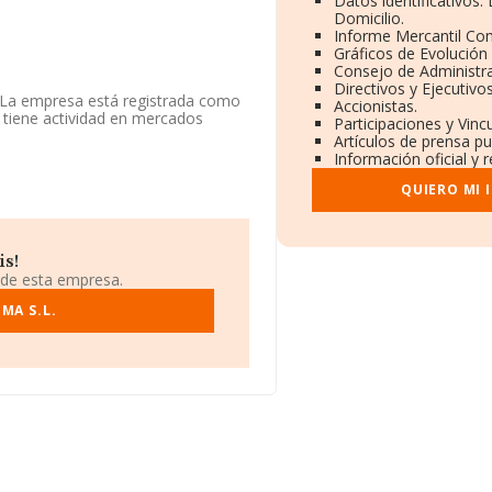
Datos identificativos
Domicilio.
Informe Mercantil Co
Gráficos de Evolución
Consejo de Administra
Directivos y Ejecutivos
n. La empresa está registrada como
Accionistas.
 tiene actividad en mercados
Participaciones y Vin
Artículos de prensa p
Información oficial y 
situada en Poligono Alcalá
QUIERO MI 
pertenecientes al sector, la
 euros y el promedio de la
94 mil euros. En relación con la
is!
FORMA constan 26948 empresas,
 de esta empresa.
Con el fin de ampliar la
de la constitución es de 17 años.
MA S.L.