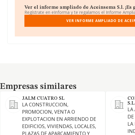
Ver el informe ampliado de Aceinsema S.l. ¡Es g
Regístrate en eInforma y te regalamos el Informe Ampl
VER INFORME AMPLIADO DE ACEI
Empresas similares
Empresas similares
JALM CUATRO SL
CO
S.L
LA CONSTRUCCION,
LA
PROMOCION, VENTA O
DE
EXPLOTACION EN ARRIENDO DE
LA
EDIFICIOS, VIVIENDAS, LOCALES,
IN
PLAZAS DE APARCAMIENTO Y