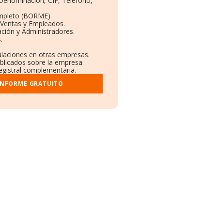
: Denominación, CIF, Teléfono,
mpleto (BORME).
 Ventas y Empleados.
ción y Administradores.
.
culaciones en otras empresas.
ublicados sobre la empresa.
registral complementaria.
INFORME GRATUITO