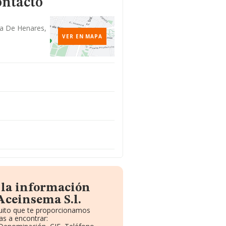
ontacto
ala De Henares,
VER EN MAPA
 la información
Aceinsema S.l.
tuito que te proporcionamos
s a encontrar: