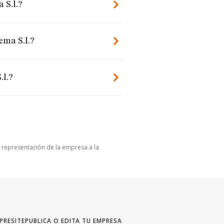
 S.l.?
ema S.l.?
.l.?
u representación de la empresa a la
PRESITE
PUBLICA O EDITA TU EMPRESA