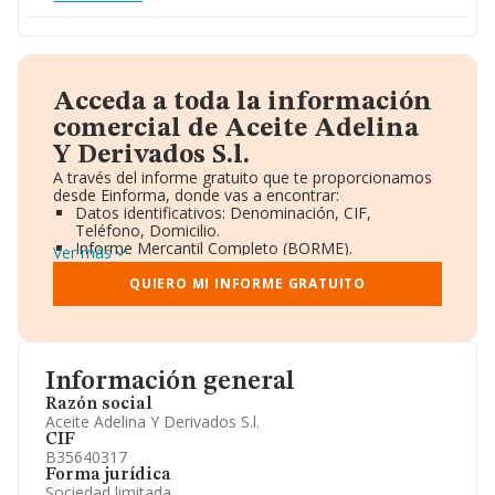
Acceda a toda la información
comercial de Aceite Adelina
Y Derivados S.l.
A través del informe gratuito que te proporcionamos
desde Einforma, donde vas a encontrar:
Datos identificativos: Denominación, CIF,
Teléfono, Domicilio.
Informe Mercantil Completo (BORME).
Ver más
Gráficos de Evolución Ventas y Empleados.
Consejo de Administración y Administradores.
QUIERO MI INFORME GRATUITO
Directivos y Ejecutivos.
Accionistas.
Participaciones y Vinculaciones en otras empresas.
Artículos de prensa publicados sobre la empresa.
Información oficial y registral complementaria.
Información general
Razón social
Aceite Adelina Y Derivados S.l.
CIF
B35640317
Forma jurídica
Sociedad limitada