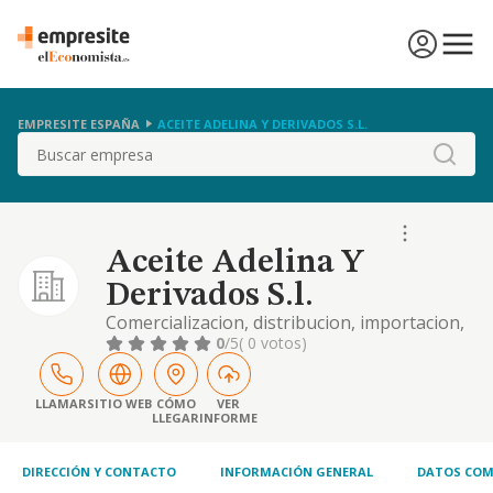
EMPRESITE ESPAÑA
ACEITE ADELINA Y DERIVADOS S.L.
Buscar
Aceite Adelina Y
Derivados S.l.
Comercializacion, distribucion, importacion,
exportacion, compra y venta, al por mayor y
0
/5
( 0 votos)
detalle de aceite, asi como la explotacion
agricola de fincas para el cultivo de
aceitunas.
LLAMAR
SITIO WEB
CÓMO
VER
LLEGAR
INFORME
DIRECCIÓN Y CONTACTO
INFORMACIÓN GENERAL
DATOS COM