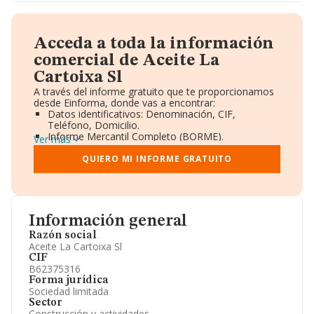
Acceda a toda la información
comercial de Aceite La
Cartoixa Sl
A través del informe gratuito que te proporcionamos
desde Einforma, donde vas a encontrar:
Datos identificativos: Denominación, CIF,
Teléfono, Domicilio.
Informe Mercantil Completo (BORME).
Ver más
Gráficos de Evolución Ventas y Empleados.
Consejo de Administración y Administradores.
QUIERO MI INFORME GRATUITO
Directivos y Ejecutivos.
Accionistas.
Participaciones y Vinculaciones en otras empresas.
Artículos de prensa publicados sobre la empresa.
Información oficial y registral complementaria.
Información general
Razón social
Aceite La Cartoixa Sl
CIF
B62375316
Forma jurídica
Sociedad limitada
Sector
Construcción y actividades