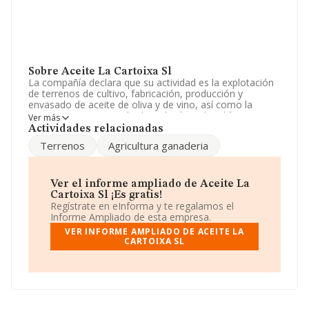
Sobre Aceite La Cartoixa Sl
La compañía declara que su actividad es la explotación
de terrenos de cultivo, fabricación, producción y
envasado de aceite de oliva y de vino, así como la
compraventa y arriendo de toda clase de edificaciones y
Ver más
la realización de obras de todas clases. La empresa es
Actividades relacionadas
una Sociedad Limitada. Su actividad CNAE es 'Alquiler de
Terrenos
Agricultura ganaderia
bienes inmobiliarios por cuenta propia' con código 6820.
No realiza actividad de importación y/o exportación.
Su email es
jesquerdo@ediprosa.com
.
Ver el informe ampliado de Aceite La
Cartoixa Sl ¡Es gratis!
La empresa española
Aceite La Cartoixa S.L
, con NIF
Regístrate en eInforma y te regalamos el
B62375316, tiene domicilio fiscal en Calle Mestre
Informe Ampliado de esta empresa.
Nicolau núm. 8 Piso 5 Pta. 2, (08021), Barcelona,
VER INFORME AMPLIADO DE ACEITE LA
Cataluña.
CARTOIXA SL
En base a la información de la que dispone INFORMA
sobre 132.555 compañías, en el ámbito nacional la
facturación alcanza la cifra de 22.737 millones de euros
y la media entre todas las compañías es de 171 mil
euros de ventas en 2019. Finalmente, para completar