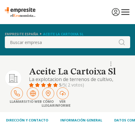
EMPRESITE ESPAÑA
ACEITE LA CARTOIXA SL
Buscar
Aceite La Cartoixa Sl
La explotacion de terrenos de cultivo,
fabricacion, produccion y envasado de aceite
5
/5
( 2 votos)
de oliva y de vino, asi como la compraventa y
arriendo de toda clase de edificaciones y la
realizacion de obras de todas clases.
LLAMAR
SITIO WEB
CÓMO
VER
LLEGAR
INFORME
DIRECCIÓN Y CONTACTO
INFORMACIÓN GENERAL
DATOS COM