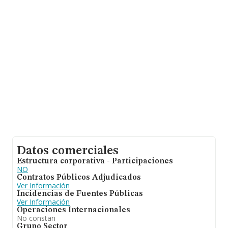
los datos de sector, en 2019, la media de empleados es
de 1. La antigüedad alcanza los 24 años desde la
constitución.
Datos comerciales
Estructura corporativa - Participaciones
NO
Contratos Públicos Adjudicados
Ver Información
Incidencias de Fuentes Públicas
Ver Información
Operaciones Internacionales
No constan
Grupo Sector