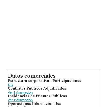
facturación alcanza la cifra de 421 millones de euros y la
media de facturación de ventas entre todas las
compañías alcanza los 730 mil euros. En cuanto a la
información relativa a la provincia de Madrid, en la base
de datos INFORMA constan 106 empresas, con ventas
de 45 millones de euros. Como información adicional de
interés, la antigüedad alcanza los 17 años desde la
constitución. La media de empleados de las empresas
es de 8.
Datos comerciales
Estructura corporativa - Participaciones
NO
Contratos Públicos Adjudicados
Ver Información
Incidencias de Fuentes Públicas
Ver Información
Operaciones Internacionales