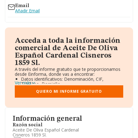
Email
Añadir Email
Acceda a toda la información
comercial de Aceite De Oliva
Español Cardenal Cisneros
1859 Sl.
A través del informe gratuito que te proporcionamos
desde Einforma, donde vas a encontrar:
Datos identificativos: Denominación, CIF,
Ver más
Teléfono, Domicilio.
Informe Mercantil Completo (BORME).
QUIERO MI INFORME GRATUITO
Gráficos de Evolución Ventas y Empleados.
Consejo de Administración y Administradores.
Directivos y Ejecutivos.
Accionistas.
Participaciones y Vinculaciones en otras empresas.
Información general
Artículos de prensa publicados sobre la empresa.
Información oficial y registral complementaria.
Razón social
Aceite De Oliva Español Cardenal
Cisneros 1859 Sl.