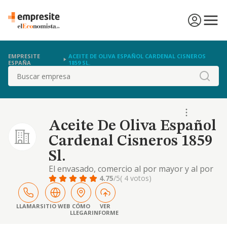
EMPRESITE
ACEITE DE OLIVA ESPAÑOL CARDENAL CISNEROS
ESPAÑA
1859 SL.
Buscar
Aceite De Oliva Español
Cardenal Cisneros 1859
Sl.
El envasado, comercio al por mayor y al por
menor, distribucion, transporte y
4.75
/5
( 4 votos)
exportacion de aceite de oliva y productos
derevidos, embutidos, jamones, conservas y
cualesquiera otros productos de
LLAMAR
SITIO WEB
CÓMO
VER
LLEGAR
INFORME
alimentacion