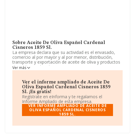
Sobre Aceite De Oliva Español Cardenal
Cisneros 1859 Sl.
La empresa declara que su actividad es el envasado,
comercio al por mayor y al por menor, distribución,
transporte y exportación de aceite de oliva y productos
derevidos, embutidos, jamones, conservas y
Ver más
cualesquiera otros productos de alimentación. La
empresa está registrada como Sociedad Limitada. Su
CNAE corresponde a 8292 con código 'Actividades de
Ver el informe ampliado de Aceite De
envasado y empaquetado'. La compañía es
Oliva Español Cardenal Cisneros 1859
importadora y exportadora.
Sl. ¡Es gratis!
Regístrate en eInforma y te regalamos el
La compañía
Aceite de Oliva Español Cardenal
Informe Ampliado de esta empresa.
Cisneros 1859 S.L
, con número de identificación fiscal
VER INFORME AMPLIADO DE ACEITE DE
B86463403, tiene su domicilio social establecido en
OLIVA ESPAÑOL CARDENAL CISNEROS
1859 SL.
Calle Abril núm. 34, (28022), en el municipio de Madrid,
Madrid.
En base a la información de la que dispone INFORMA
sobre 577 compañías, en el ámbito nacional la