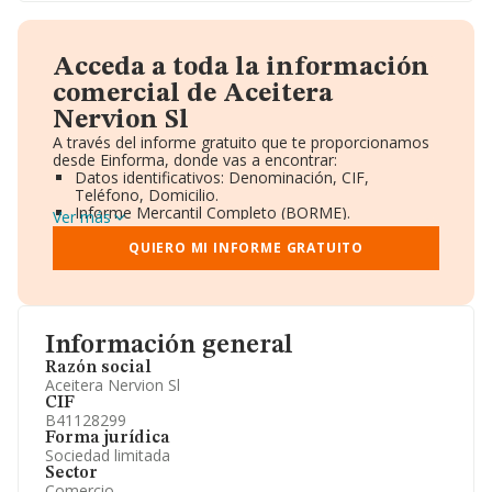
Acceda a toda la información
comercial de Aceitera
Nervion Sl
A través del informe gratuito que te proporcionamos
desde Einforma, donde vas a encontrar:
Datos identificativos: Denominación, CIF,
Teléfono, Domicilio.
Informe Mercantil Completo (BORME).
Ver más
Gráficos de Evolución Ventas y Empleados.
Consejo de Administración y Administradores.
QUIERO MI INFORME GRATUITO
Directivos y Ejecutivos.
Accionistas.
Participaciones y Vinculaciones en otras empresas.
Artículos de prensa publicados sobre la empresa.
Información oficial y registral complementaria.
Información general
Razón social
Aceitera Nervion Sl
CIF
B41128299
Forma jurídica
Sociedad limitada
Sector
Comercio