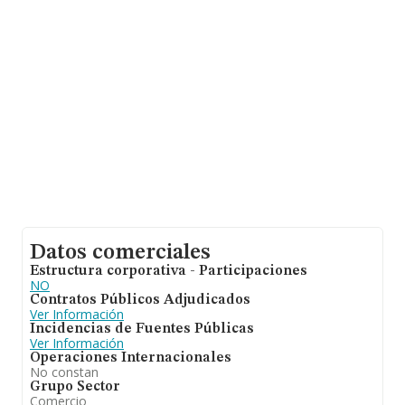
las empresas es de 4 millones de euros. Respecto a la
información de la provincia (hablamos de Sevilla), en la
base de datos INFORMA constan 250 empresas, cuyas
ventas han obtenido los 1.302 millones de euros.
Finalmente, para completar los datos de sector, en
2024, la media de empleados es de 4; la antigüedad
alcanza los 19 años desde la constitución.
Datos comerciales
Estructura corporativa - Participaciones
NO
Contratos Públicos Adjudicados
Ver Información
Incidencias de Fuentes Públicas
Ver Información
Operaciones Internacionales
No constan
Grupo Sector
Comercio