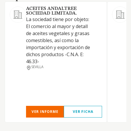
ACEITES ANDALTREE
SOCIEDAD LIMITADA.
1
La sociedad tiene por objeto:
y
El comercio al mayor y detall
a
de aceites vegetales y grasas
D
comestibles, así como la
I
importación y exportación de
A
dichos productos -C.N.A. E:
A
46.33-
I
SEVILLA
t
h
VER INFORME
VER FICHA