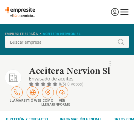
EMPRESITE ESPAÑA
ACEITERA NERVION SL
Buscar
Aceitera Nervion Sl
Envasado de aceites.
0
/5
( 0 votos)
LLAMAR
SITIO WEB
CÓMO
VER
LLEGAR
INFORME
DIRECCIÓN Y CONTACTO
INFORMACIÓN GENERAL
DATOS COM