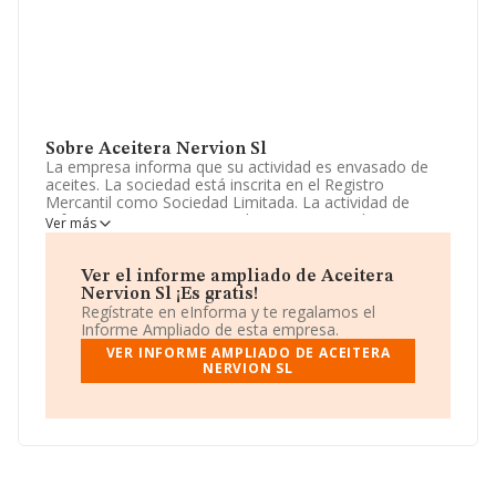
Sobre Aceitera Nervion Sl
La empresa informa que su actividad es envasado de
aceites. La sociedad está inscrita en el Registro
Mercantil como Sociedad Limitada. La actividad de
referencia CNAE corresponde a 'Comercio al por mayor
Ver más
de productos lácteos, huevos, aceites y grasas
comestibles', cuyo Código es 4633. La compañía no
tiene actividad en mercados exteriores.
Ver el informe ampliado de Aceitera
Nervion Sl ¡Es gratis!
Su correo es
aceitesnervion@yahoo.es
. Puedes visitar
Regístrate en eInforma y te regalamos el
su sitio web:
www.aceitesnervion.es
.
Informe Ampliado de esta empresa.
VER INFORME AMPLIADO DE ACEITERA
La sociedad
Aceitera Nervion S.L
, CIF B41128299, se
NERVION SL
encuentra en Calle Clemente Hidalgo núm. 102, (41005),
en el municipio de Sevilla, Andalucía.
En relación con el sector y disponiendo de los datos de
hasta 3.404 empresas, la facturación en el ámbito
nacional alcanza los 15.117 millones de euros y se
estima que el promedio de la facturación entre todas