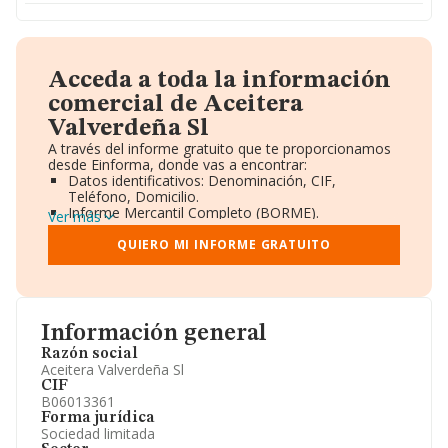
Acceda a toda la información
comercial de Aceitera
Valverdeña Sl
A través del informe gratuito que te proporcionamos
desde Einforma, donde vas a encontrar:
Datos identificativos: Denominación, CIF,
Teléfono, Domicilio.
Informe Mercantil Completo (BORME).
Ver más
Gráficos de Evolución Ventas y Empleados.
Consejo de Administración y Administradores.
QUIERO MI INFORME GRATUITO
Directivos y Ejecutivos.
Accionistas.
Participaciones y Vinculaciones en otras empresas.
Artículos de prensa publicados sobre la empresa.
Información oficial y registral complementaria.
Información general
Razón social
Aceitera Valverdeña Sl
CIF
B06013361
Forma jurídica
Sociedad limitada