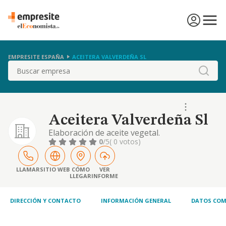
EMPRESITE ESPAÑA
ACEITERA VALVERDEÑA SL
Buscar
Aceitera Valverdeña Sl
Elaboración de aceite vegetal.
0
/5
( 0 votos)
LLAMAR
SITIO WEB
CÓMO
VER
LLEGAR
INFORME
DIRECCIÓN Y CONTACTO
INFORMACIÓN GENERAL
DATOS COM