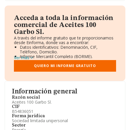
Acceda a toda la información
comercial de Aceites 100
Garbo Sl.
A través del informe gratuito que te proporcionamos
desde Einforma, donde vas a encontrar:
Datos identificativos: Denominación, CIF,
Teléfono, Domicilio.
Informe Mercantil Completo (BORME).
Ver más
Gráficos de Evolución Ventas y Empleados.
Consejo de Administración y Administradores.
QUIERO MI INFORME GRATUITO
Directivos y Ejecutivos.
Accionistas.
Participaciones y Vinculaciones en otras empresas.
Artículos de prensa publicados sobre la empresa.
Información oficial y registral complementaria.
Información general
Razón social
Aceites 100 Garbo Sl.
CIF
B54836051
Forma jurídica
Sociedad limitada unipersonal
Sector
Energía