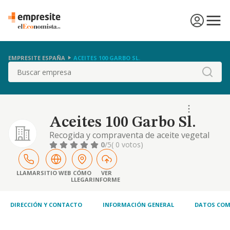
EMPRESITE ESPAÑA
ACEITES 100 GARBO SL.
Buscar
Aceites 100 Garbo Sl.
Recogida y compraventa de aceite vegetal
usado
0
/5
( 0 votos)
LLAMAR
SITIO WEB
CÓMO
VER
LLEGAR
INFORME
DIRECCIÓN Y CONTACTO
INFORMACIÓN GENERAL
DATOS COM