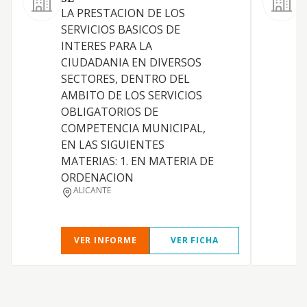
LA PRESTACION DE LOS
1
SERVICIOS BASICOS DE
s
INTERES PARA LA
d
CIUDADANIA EN DIVERSOS
m
SECTORES, DENTRO DEL
r
AMBITO DE LOS SERVICIOS
h
OBLIGATORIOS DE
a
COMPETENCIA MUNICIPAL,
R
EN LAS SIGUIENTES
i
MATERIAS: 1. EN MATERIA DE
R
ORDENACION
e
ALICANTE
d
VER INFORME
VER FICHA