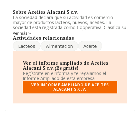
Sobre Aceites Alacant S.c.v.
La sociedad declara que su actividad es comercio
mayor de productos lacteos, huevos, aceites. La
sociedad está registrada como Cooperativa. Clasifica su
actividad CNAE como 'Comercio al por mayor de
Ver más
productos lácteos, huevos, aceites y grasas
Actividades relacionadas
comestibles', código 4633. La sociedad no tiene
Lacteos
Alimentacion
Aceite
actividad en mercados exteriores.
Los empleados han aumentado un 33% y teniendo en
cuenta la información a disposición de INFORMA, ha
Ver el informe ampliado de Aceites
contado con un número de empleados inferior a la
Alacant S.c.v. ¡Es gratis!
media de sector.
Regístrate en eInforma y te regalamos el
Informe Ampliado de esta empresa.
La sociedad española
Aceites Alacant S.C.V
, CIF
VER INFORME AMPLIADO DE ACEITES
F53672127, se encuentra en Calle Martillo núm. 16,
ALACANT S.C.V.
(03690), San Vicente Raspeig, provincia de Alicante,
Comunidad Valenciana.
Con los datos a disposición de INFORMA sobre 3.404
empresas pertenecientes al sector, a nivel nacional la
facturación asciende a 15.117 millones de euros y se
estima que el promedio de la facturación entre todas
las empresas es de 4 millones de euros. Por último, con
el fin de ampliar la información relativa al ámbito de la
empresa, la media de empleados es de 4. La antigüedad