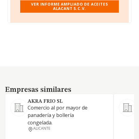
VER INFORME AMPLIADO DE ACEITES
ALACANT S.C.V.
Empresas similares
Empresas similares
AKRA FRIO SL
Comercio al por mayor de
C
panadería y bollería
p
congelada.
l
ALICANTE
c