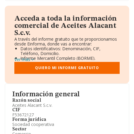
Acceda a toda la información
comercial de Aceites Alacant
S.c.v.
A través del informe gratuito que te proporcionamos
desde Einforma, donde vas a encontrar:
Datos identificativos: Denominación, CIF,
Teléfono, Domicilio.
Informe Mercantil Completo (BORME).
Ver más
Gráficos de Evolución Ventas y Empleados.
Consejo de Administración y Administradores.
QUIERO MI INFORME GRATUITO
Directivos y Ejecutivos.
Accionistas.
Participaciones y Vinculaciones en otras empresas.
Artículos de prensa publicados sobre la empresa.
Información oficial y registral complementaria.
Información general
Razón social
Aceites Alacant S.c.v.
CIF
F53672127
Forma jurídica
Sociedad cooperativa
Sector
Comercio