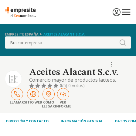
EMPRESITE ESPAÑA
ACEITES ALACANT S.C.V.
Buscar
Aceites Alacant S.c.v.
Comercio mayor de productos lacteos,
huevos, aceites
0
/5
( 0 votos)
LLAMAR
SITIO WEB
CÓMO
VER
LLEGAR
INFORME
DIRECCIÓN Y CONTACTO
INFORMACIÓN GENERAL
DATOS COM