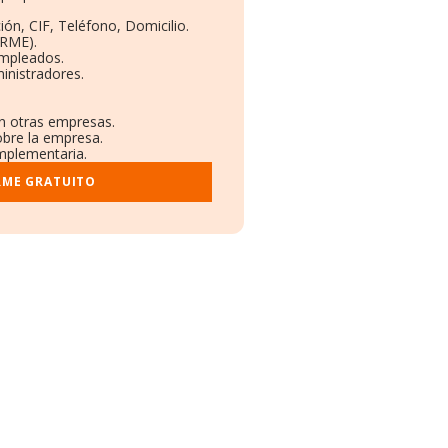
ión, CIF, Teléfono, Domicilio.
ORME).
Empleados.
inistradores.
en otras empresas.
obre la empresa.
omplementaria.
RME GRATUITO