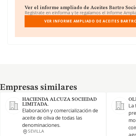
Ver el informe ampliado de Aceites Bartro Socie
Regístrate en eInforma y te regalamos el Informe Ampl
VER INFORME AMPLIADO DE ACEITES BARTR
Empresas similares
Empresas similares
HACIENDA ALCUZA SOCIEDAD
OL
LIMITADA.
La 
Elaboración y comercialización de
pre
aceite de oliva de todas las
mol
denominaciones.
co
SEVILLA
agr