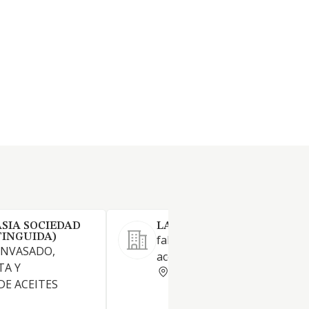
ASIA SOCIEDAD
LA DEHESA S.COOP. ANDA
INGUIDA)
fabricacion de aceite de oliva 
ENVASADO,
aceitunas de mesa.
TA Y
SEVILLA
DE ACEITES