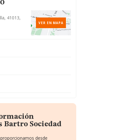
to
illa, 41013,
VER EN MAPA
formación
s Bartro Sociedad
te proporcionamos desde