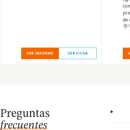
com
pri
de 
VER INFORME
VER FICHA
Preguntas
frecuentes