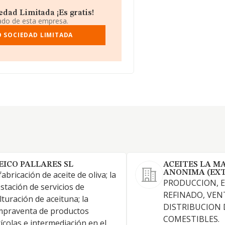
dad Limitada ¡Es gratis!
iado de esta empresa.
O SOCIEDAD LIMITADA
EICO PALLARES SL
ACEITES LA M
ANONIMA (EXT
fabricación de aceite de oliva; la
PRODUCCION, 
stación de servicios de
REFINADO, VEN
turación de aceituna; la
DISTRIBUCION 
mpraventa de productos
COMESTIBLES.
ícolas e intermediación en el