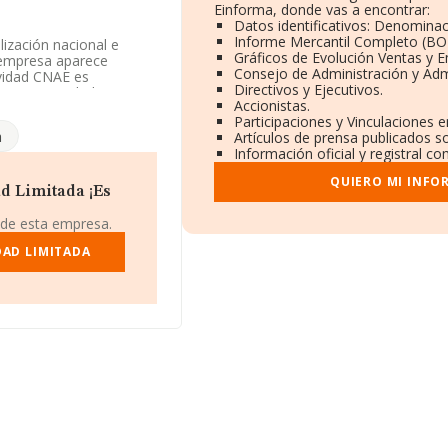
Einforma, donde vas a encontrar:
Datos identificativos: Denominac
Informe Mercantil Completo (B
ización nacional e
Gráficos de Evolución Ventas y 
La empresa aparece
Consejo de Administración y Adm
ividad CNAE es
Directivos y Ejecutivos.
tiene actividad en
Accionistas.
Participaciones y Vinculaciones 
a
Artículos de prensa publicados s
 número de
Información oficial y registral c
núm. 2 Piso 7 2 B,
QUIERO MI INFO
d Limitada ¡Es
rtenecientes al sector,
de euros y la media
 de esta empresa.
n 2017. Respecto a la
e datos INFORMA constan
DAD LIMITADA
euros. Para aportar
de empleados de las
es de 30 años.