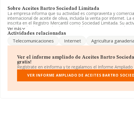
Sobre Aceites Bartro Sociedad Limitada
La empresa informa que su actividad es compraventa y comercial
internacional de aceite de oliva, incluida la venta por internet. 
inscrita en el Registro Mercantil como Sociedad Limitada. Su act
'Fabricación de aceite de oliva' con código 1043. La compañía no 
Ver más
mercados exteriores.
Actividades relacionadas
Telecomunicaciones
Internet
Agricultura ganaderi
La sociedad española
Aceites Bartro Sociedad Limitada
, con
identificación fiscal B91925743, se encuentra en Calle Tabladilla 
(41013), en el municipio de Sevilla, Andalucía.
Ver el informe ampliado de Aceites Bartro Socieda
Con los datos a disposición de INFORMA sobre 2.222 empresas pe
gratis!
la facturación en el ámbito nacional alcanza los 11.182 millones 
Regístrate en eInforma y te regalamos el Informe Ampliado
entre todas las compañías es de 5 millones de euros de ventas e
información de la provincia (hablamos de Sevilla), en la base d
VER INFORME AMPLIADO DE ACEITES BARTRO SOCIE
155 empresas, cuyas ventas han obtenido los 1.025 millones de 
ulterior información de interés en el ámbito sectorial, la media 
empresas es de 5. La media de antigüedad desde la constitución 