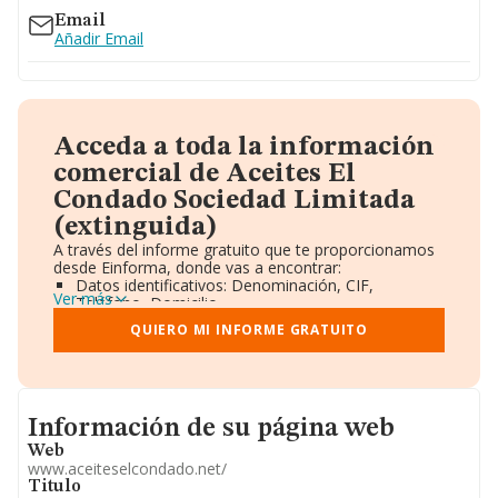
Email
Añadir Email
Acceda a toda la información
comercial de Aceites El
Condado Sociedad Limitada
(extinguida)
A través del informe gratuito que te proporcionamos
desde Einforma, donde vas a encontrar:
Datos identificativos: Denominación, CIF,
Ver más
Teléfono, Domicilio.
Informe Mercantil Completo (BORME).
QUIERO MI INFORME GRATUITO
Gráficos de Evolución Ventas y Empleados.
Consejo de Administración y Administradores.
Directivos y Ejecutivos.
Accionistas.
Participaciones y Vinculaciones en otras empresas.
Informacion de su página web
Información de su página web
Artículos de prensa publicados sobre la empresa.
Información oficial y registral complementaria.
Web
www.aceiteselcondado.net/
Titulo