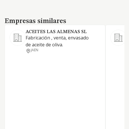
Empresas similares
Empresas similares
ACEITES LAS ALMENAS SL
Fabricación , venta, envasado
F
de aceite de oliva.
m
JAEN
a