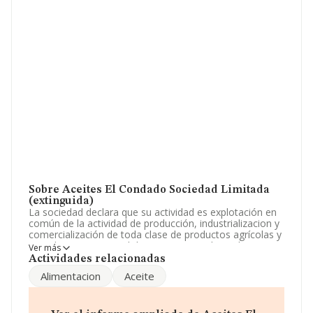
Sobre Aceites El Condado Sociedad Limitada
(extinguida)
La sociedad declara que su actividad es explotación en
común de la actividad de producción, industrializacion y
comercialización de toda clase de productos agrícolas y
ganaderos en especial de aceites y sus derivados. La
Ver más
empresa aparece inscrita en el Registro Mercantil como
Actividades relacionadas
Sociedad Limitada. La actividad de referencia CNAE
Alimentacion
Aceite
corresponde a 'Fabricación de aceite de oliva', cuyo
Código es 1043. No realiza actividad de importación y/o
exportación.