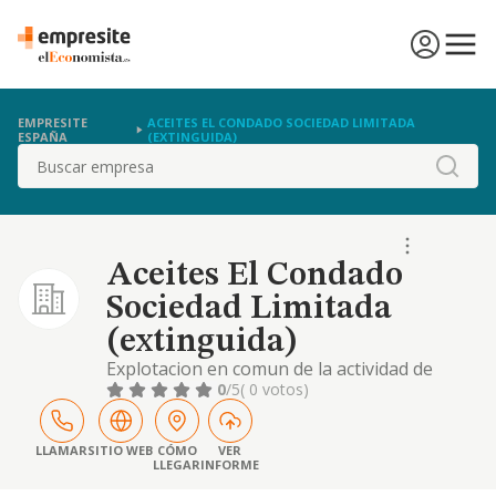
EMPRESITE
ACEITES EL CONDADO SOCIEDAD LIMITADA
ESPAÑA
(EXTINGUIDA)
Buscar
Aceites El Condado
Sociedad Limitada
(extinguida)
Explotacion en comun de la actividad de
produccion, industrializacion y
0
/5
( 0 votos)
comercializacion de toda clase de productos
agricolas y ganaderos en especial de aceites
y sus derivados.
LLAMAR
SITIO WEB
CÓMO
VER
LLEGAR
INFORME