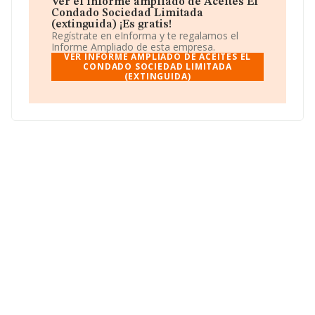
Ver el informe ampliado de Aceites El
No ha habido variación en cuanto al número de
Condado Sociedad Limitada
empleados con respecto al 2017 y teniendo en cuenta
(extinguida) ¡Es gratis!
la información a disposición de INFORMA, ha contado
Regístrate en eInforma y te regalamos el
con un número de empleados inferior a la media de
Informe Ampliado de esta empresa.
sector.
VER INFORME AMPLIADO DE ACEITES EL
CONDADO SOCIEDAD LIMITADA
(EXTINGUIDA)
Puedes visitar su sitio web:
www.aceiteselcondado.net
.
La sociedad
Aceites El Condado Sociedad Limitada
(extinguida)
, NIF B28911485, está situada en
Carretera Linares, (23230), en el municipio de Arquillos,
Jaén, Andalucía.
En base a la información de la que dispone INFORMA
sobre 2.222 compañías, la facturación en el ámbito
nacional alcanza los 11.182 millones de euros y se
estima que el promedio de la facturación entre todas
las empresas es de 5 millones de euros. En relación con
la información de la provincia de Jaén, en la base de
datos de INFORMA aparecen 393 empresas, cuyas
ventas han obtenido los 2.277 millones de euros. Para
aportar ulterior información de interés en el ámbito
sectorial, la media de empleados de las empresas es de
5. La antigüedad desde la constitución es de 30 años.