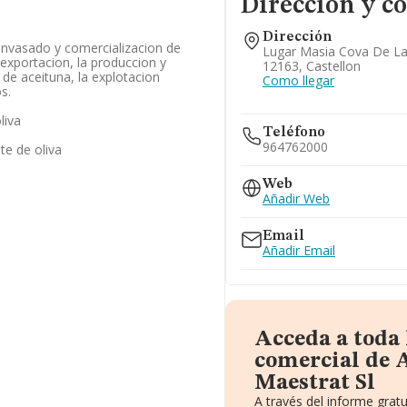
Dirección y c
Dirección
 envasado y comercializacion de
Lugar Masia Cova De La P
a exportacion, la produccion y
12163, Castellon
 de aceituna, la explotacion
Como llegar
s.
liva
Teléfono
964762000
te de oliva
Web
Añadir Web
Email
Añadir Email
Acceda a toda
comercial de A
Maestrat Sl
A través del informe gra