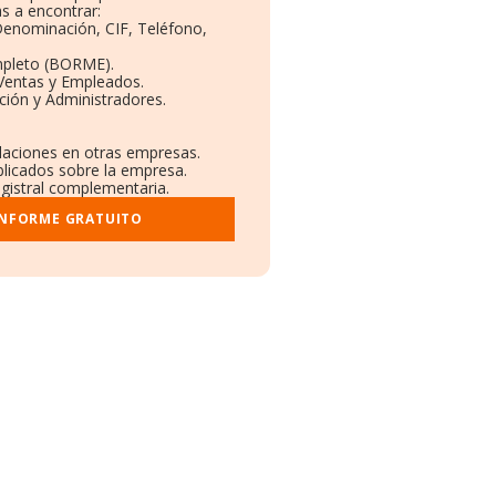
s a encontrar:
 Denominación, CIF, Teléfono,
mpleto (BORME).
 Ventas y Empleados.
ción y Administradores.
.
ulaciones en otras empresas.
blicados sobre la empresa.
egistral complementaria.
INFORME GRATUITO