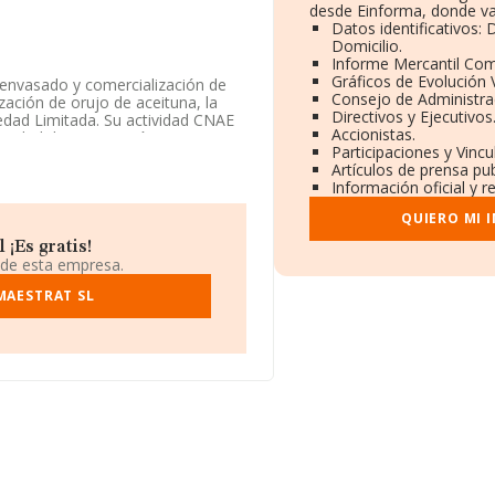
desde Einforma, donde va
Datos identificativos:
Domicilio.
Informe Mercantil Co
Gráficos de Evolución
, envasado y comercialización de
Consejo de Administra
ización de orujo de aceituna, la
Directivos y Ejecutivos
iedad Limitada. Su actividad CNAE
Accionistas.
tividad de importación y/o
Participaciones y Vinc
Artículos de prensa pu
Información oficial y r
enta la información disponible en
e la media de sector.
QUIERO MI 
ión, en los distintos rankings,
¡Es gratis!
a ganado 129 puestos en el
 de esta empresa.
res las siguientes empresas tienen
MAESTRAT SL
 embargo, por debajo de la
mitada
y
Molino del
e la posición 466.907 a 200.103,
n en una mejor posición las
cions Jm S.L
, en cambio, entre
t S.L
y
Servibus Soluciones
pasando del 6.554 al 2.519,
el número de teléfono 964762000.
9678, tiene domicilio fiscal en