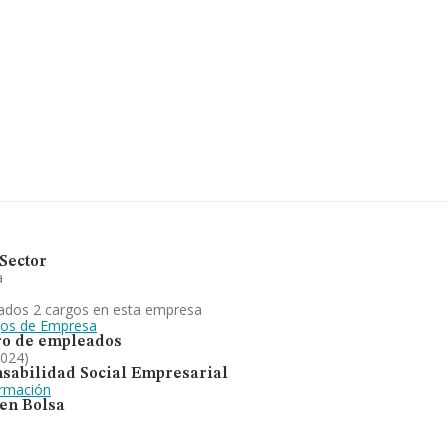
 provincia de Castellón, Comunidad
rtenecientes al sector, la
 euros y el promedio de la
4 millones de euros. Teniendo en
 INFORMA aparecen 60 empresas,
 ampliar la información relativa a
anza los 30 años desde la
 fabricación, refinado, envasado y
roducción y comercialización de
cuanto al ranking de la provincia
Sector
a
ados 2 cargos en esta empresa
gos de Empresa
o de empleados
2024)
sabilidad Social Empresarial
ormación
 en Bolsa