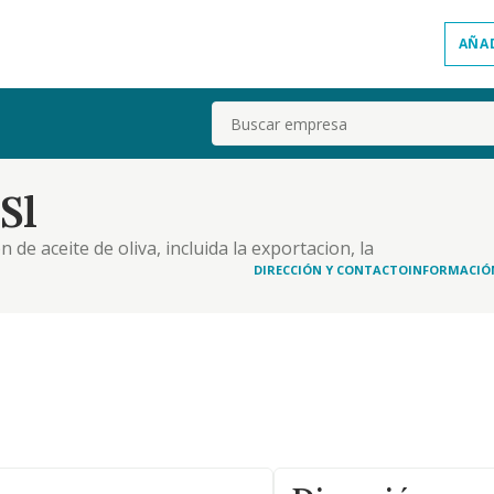
AÑA
Buscar
Sl
 de aceite de oliva, incluida la exportacion, la
la explotacion agricola de frutales y olivos.
DIRECCIÓN Y CONTACTO
INFORMACIÓ