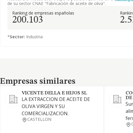
de su sector CNAE "Fabricación de aceite de oliva".
Ranking de empresas españolas
Ranki
200.103
2.5
*
Sector:
Industria
Empresas similares
Empresas similares
VICENTE DELLA E HIJOS SL
CO
DE
LA EXTRACCION DE ACEITE DE
Sum
OLIVA VIRGEN Y SU
ali
COMERCIALIZACION.
fer
CASTELLON