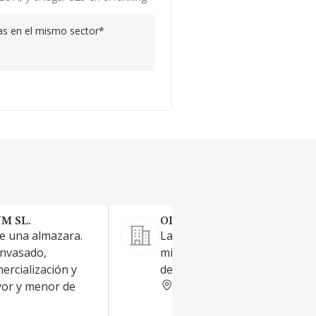
s en el mismo sector*
M SL.
OLIVARES CASTELLON SL.
de una almazara.
La comercializacion de aceites
envasado,
miel, citricos y otros product
mercialización y
derivadosde los mismos.
CASTELLON
yor y menor de