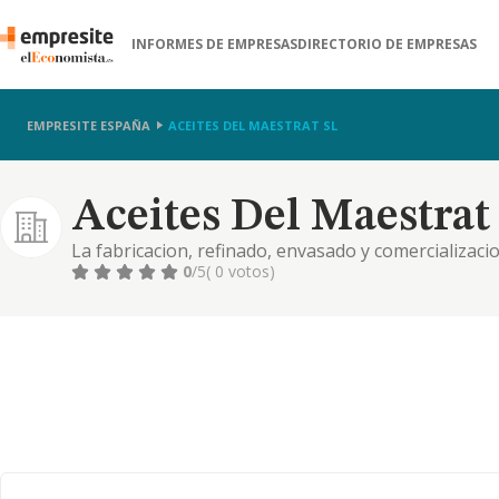
INFORMES DE EMPRESAS
DIRECTORIO DE EMPRESAS
EMPRESITE ESPAÑA
ACEITES DEL MAESTRAT SL
Aceites Del Maestrat 
La fabricacion, refinado, envasado y comercializacion
produccion y comercializacion de orujo de aceituna, 
0
/5
( 0 votos)