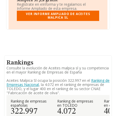
Malpica Sl ¡Es gratis!
Regístrate en eInforma y te regalamos el
Informe Ampliado de esta empresa.
VER INFORME AMPLIADO DE ACEITES
MALPICA SL
Rankings
Consulte la evolución de Aceites malpica sl y su competencia
en el mayor Ranking de Empresas de España
Aceites Malpica Sl ocupa la posición 322.997 en el
Ranking de
Empresas Nacional
, la 4.072 en el ranking de empresas de
TOLEDO, y el lugar 400 en el ranking de su sector CNAE
"Fabricación de aceite de oliva".
Ranking de empresas
Ranking de empresas
Rankin
españolas
en TOLEDO
en el 
322.997
4.072
40