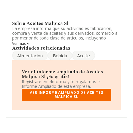
Sobre Aceites Malpica Sl
La empresa informa que su actividad es fabricación,
compra y venta de aceites y sus derivados. comercio al
por menor de toda clase de artículos, incluyendo
alimentación y bebidas. La sociedad está registrada
Ver más
como Sociedad Limitada. Su CNAE corresponde a 1043
Actividades relacionadas
con código 'Fabricación de aceite de oliva'. La sociedad
Alimentacion
Bebida
Aceite
no tiene actividad en mercados exteriores.
El número de empleados ha sido el mismo con respecto
al 2023 y según los datos a disposición de INFORMA, ha
Ver el informe ampliado de Aceites
tenido un número de empleados por debajo de la media
Malpica Sl ¡Es gratis!
de sector.
Regístrate en eInforma y te regalamos el
Informe Ampliado de esta empresa.
Dentro del ranking de empresas elaborado por
VER INFORME AMPLIADO DE ACEITES
INFORMA, atendiendo a los niveles de facturación,
MALPICA SL
podemos decir de la compañía que: en 2024, la
empresa ha ganado 57 posiciones en el ranking
sectorial, pasando del 457 al 400. Tienen mejor posición
las siguientes empresas del sector:
Coop del Campo
San Isidro Labrador de Pedro Bernardo
y
Oleomorillo S.L
; algunas de las empresas españolas
que están por debajo son
Torrevella Explotacion
Agrícola S.L
y
Hacienda Queiles S.L
. Ha subido del