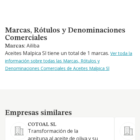
Marcas, Rótulos y Denominaciones Comerciales
Marcas, Rótulos y Denominaciones
Comerciales
Ailiba
Marcas:
Aceites Malpica Sl tiene un total de 1 marcas.
Ver toda la
información sobre todas las Marcas, Rótulos y
Denominaciones Comerciales de Aceites Malpica Sl
Empresas similares
Empresas similares
COTOAL SL
Transformación de la
F
aceituna al aceite de oliva y su
v