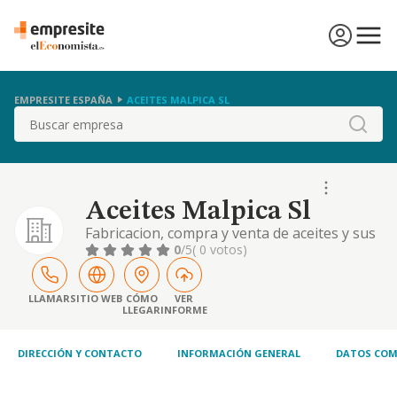
EMPRESITE ESPAÑA
ACEITES MALPICA SL
Buscar
Aceites Malpica Sl
Fabricacion, compra y venta de aceites y sus
derivados. comercio al por menor de toda
0
/5
( 0 votos)
clase de articulos, incluyendo alimentacion y
bebidas.
LLAMAR
SITIO WEB
CÓMO
VER
LLEGAR
INFORME
DIRECCIÓN Y CONTACTO
INFORMACIÓN GENERAL
DATOS COM