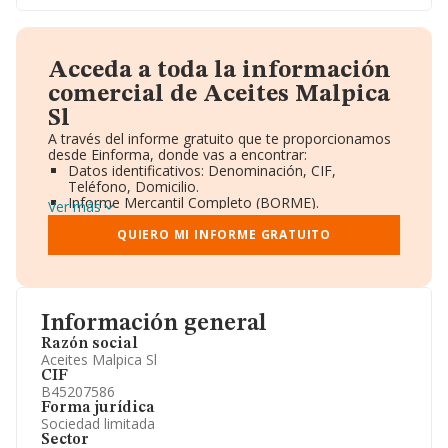
Acceda a toda la información
comercial de Aceites Malpica
Sl
A través del informe gratuito que te proporcionamos
desde Einforma, donde vas a encontrar:
Datos identificativos: Denominación, CIF,
Teléfono, Domicilio.
Informe Mercantil Completo (BORME).
Ver más
Gráficos de Evolución Ventas y Empleados.
Consejo de Administración y Administradores.
QUIERO MI INFORME GRATUITO
Directivos y Ejecutivos.
Accionistas.
Participaciones y Vinculaciones en otras empresas.
Artículos de prensa publicados sobre la empresa.
Información oficial y registral complementaria.
Información general
Razón social
Aceites Malpica Sl
CIF
B45207586
Forma jurídica
Sociedad limitada
Sector