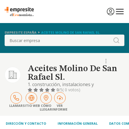
EMPRESITE ESPAÑA
ACEITES MOLINO DE SAN RAFAEL SL.
Buscar
Aceites Molino De San
Rafael Sl.
1. construcción, instalaciones y
mantenimiento.-2. comercio al por mayor y
0
/5
( 0 votos)
al por menor. distribución comercial.
importación y exportación, especialmente
venta de aceite de oliva al por mayor. cnae
LLAMAR
SITIO WEB
CÓMO
VER
LLEGAR
INFORME
numero 4633. -3. actividades inmobiliarias.-4.
actividades profesionales. 5. industrias
manufactur
DIRECCIÓN Y CONTACTO
INFORMACIÓN GENERAL
DATOS COM