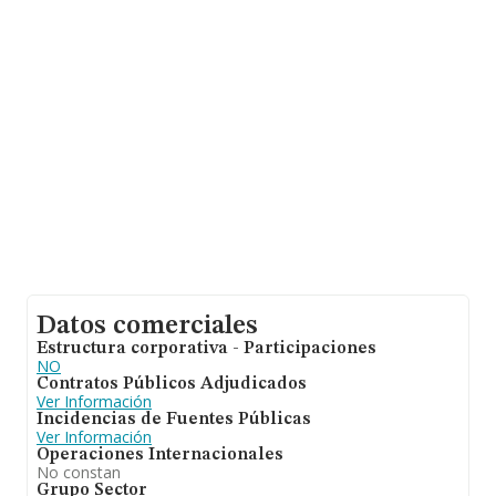
Con los datos a disposición de INFORMA sobre 3.404
empresas pertenecientes al sector, la facturación en el
ámbito nacional alcanza los 15.117 millones de euros y
el promedio de la facturación de ventas entre todas las
compañías asciende a los 4 millones de euros. Teniendo
en cuenta la información sobre Córdoba, en la base de
datos INFORMA constan 200 empresas, con ventas de
hasta 703 millones de euros. Para aportar ulterior
información de interés en el ámbito sectorial, la media
de empleados de las empresas es de 4. La antigüedad
desde la constitución es de 19 años.
Datos comerciales
Estructura corporativa - Participaciones
NO
Contratos Públicos Adjudicados
Ver Información
Incidencias de Fuentes Públicas
Ver Información
Operaciones Internacionales
No constan
Grupo Sector