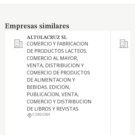
Empresas similares
Empresas similares
ALTOLACRUZ SL
COMERCIO Y FABRICACION
E
DE PRODUCTOS LACTEOS.
a
COMERCIO AL MAYOR,
E
VENTA, DISTRIBUCION Y
f
COMERCIO DE PRODUCTOS
a
DE ALIMENTACION Y
c
BEBIDAS. EDICION,
r
PUBLICACION, VENTA,
e
COMERCIO Y DISTRIBUCION
t
DE LIBROS Y REVISTAS.
p
CORDOBA
c
q