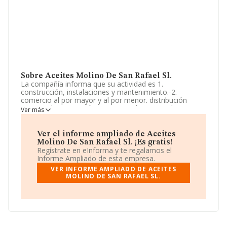
Sobre Aceites Molino De San Rafael Sl.
La compañía informa que su actividad es 1.
construcción, instalaciones y mantenimiento.-2.
comercio al por mayor y al por menor. distribución
comercial. importación y exportación, especialmente
Ver más
venta de aceite de oliva al por mayor. cnae numero
4633. -3. actividades inmobiliarias.-4. actividades
profesionales. 5. industrias manufactur. La sociedad
Ver el informe ampliado de Aceites
está inscrita en el Registro Mercantil como Sociedad
Molino De San Rafael Sl. ¡Es gratis!
Limitada. Tiene CNAE: 4633 - 'Comercio al por mayor de
Regístrate en eInforma y te regalamos el
productos lácteos, huevos, aceites y grasas
Informe Ampliado de esta empresa.
comestibles'. No realiza actividad de importación y/o
VER INFORME AMPLIADO DE ACEITES
exportación.
MOLINO DE SAN RAFAEL SL.
La empresa
Aceites Molino de San Rafael S.L
, CIF
B56004161, se encuentra en Calle Molino De San Rafael
núm. 37, (14800), Priego De Cordoba, provincia de
Córdoba, Andalucía.