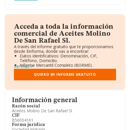
Acceda a toda la información
comercial de Aceites Molino
De San Rafael Sl.
A través del informe gratuito que te proporcionamos
desde Einforma, donde vas a encontrar:
Datos identificativos: Denominación, CIF,
Teléfono, Domicilio.
Informe Mercantil Completo (BORME).
Ver más
Gráficos de Evolución Ventas y Empleados.
Consejo de Administración y Administradores.
QUIERO MI INFORME GRATUITO
Directivos y Ejecutivos.
Accionistas.
Participaciones y Vinculaciones en otras empresas.
Artículos de prensa publicados sobre la empresa.
Información oficial y registral complementaria.
Información general
Razón social
Aceites Molino De San Rafael Sl.
CIF
B56004161
Forma jurídica
Sociedad limitada