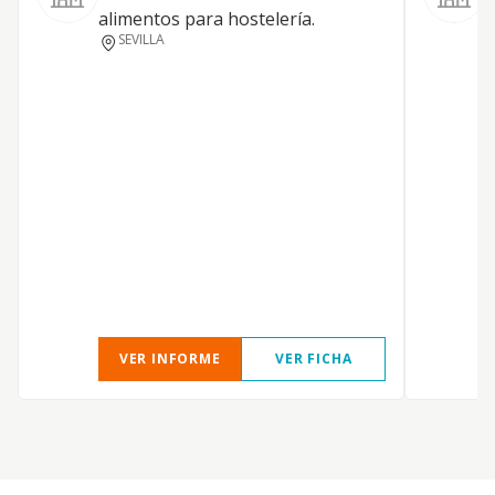
alimentos para hostelería.
SEVILLA
Y
VER INFORME
VER FICHA