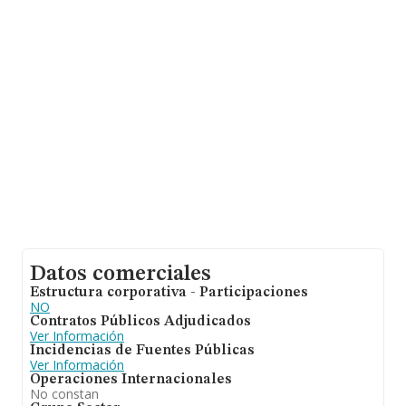
facturación alcanza la cifra de 35.026 millones de euros
y el promedio de la facturación de ventas entre todas
las compañías asciende a los 1 millón de euros. En
relación con la información de la provincia de Sevilla, en
la base de datos INFORMA constan 864 empresas,
cuyas ventas han alcanzado los 2.020 millones de euros.
Con el fin de ampliar la información relativa a las
compañías, la media de empleados es de 4. La media
de antigüedad desde la constitución es de 16 años.
Datos comerciales
Estructura corporativa - Participaciones
NO
Contratos Públicos Adjudicados
Ver Información
Incidencias de Fuentes Públicas
Ver Información
Operaciones Internacionales
No constan