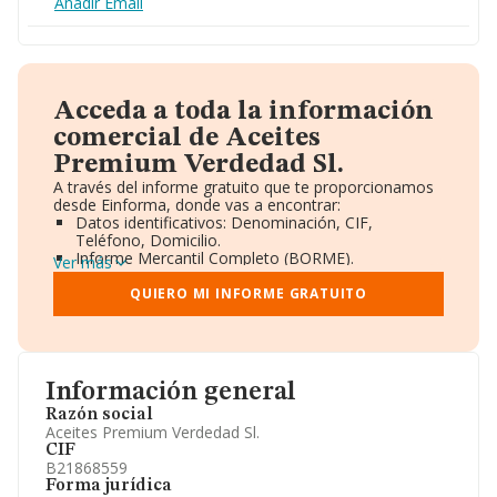
Añadir Email
Acceda a toda la información
comercial de Aceites
Premium Verdedad Sl.
A través del informe gratuito que te proporcionamos
desde Einforma, donde vas a encontrar:
Datos identificativos: Denominación, CIF,
Teléfono, Domicilio.
Informe Mercantil Completo (BORME).
Ver más
Gráficos de Evolución Ventas y Empleados.
Consejo de Administración y Administradores.
QUIERO MI INFORME GRATUITO
Directivos y Ejecutivos.
Accionistas.
Participaciones y Vinculaciones en otras empresas.
Artículos de prensa publicados sobre la empresa.
Información oficial y registral complementaria.
Información general
Razón social
Aceites Premium Verdedad Sl.
CIF
B21868559
Forma jurídica