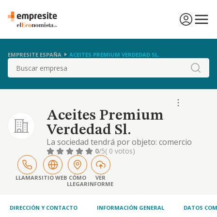
EMPRESITE ESPAÑA
ACEITES PREMIUM VERDEDAD SL.
Buscar
Aceites Premium
Verdedad Sl.
La sociedad tendrá por objeto: comercio
mayor y menor de alimentación, bebidas,
0
/5
( 0 votos)
aceites. actividad principal: comercio al por
mayor de productos lácteos, huevos, aceites
y grasas comestibles
LLAMAR
SITIO WEB
CÓMO
VER
LLEGAR
INFORME
DIRECCIÓN Y CONTACTO
INFORMACIÓN GENERAL
DATOS COM