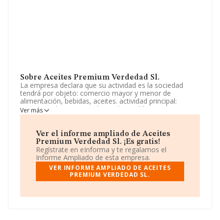
Sobre Aceites Premium Verdedad Sl.
La empresa declara que su actividad es la sociedad
tendrá por objeto: comercio mayor y menor de
alimentación, bebidas, aceites. actividad principal:
comercio al por mayor de productos lácteos, huevos,
Ver más
aceites y grasas comestibles. La empresa está
registrada como Sociedad Limitada. La actividad de
referencia CNAE corresponde a 'Comercio al por mayor,
Ver el informe ampliado de Aceites
no especializado, de productos alimenticios, bebidas y
Premium Verdedad Sl. ¡Es gratis!
tabaco', cuyo Código es 4639. La sociedad no tiene
Regístrate en eInforma y te regalamos el
actividad en mercados exteriores.
Informe Ampliado de esta empresa.
VER INFORME AMPLIADO DE ACEITES
La empresa
Aceites Premium Verdedad S.L
, con
PREMIUM VERDEDAD SL.
número de identificación fiscal B21868559, está situada
en Calle Hacienda Pol Industrial Pisa, núm. 24, (41927),
Mairena Del Aljarafe, Sevilla, Andalucía.
En base a la información de la que dispone INFORMA
sobre 23.763 compañías, en el ámbito nacional la