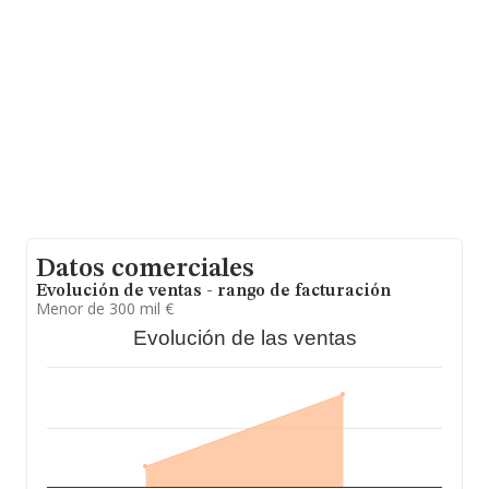
provincia de Madrid, en la base de datos INFORMA
constan 1952 empresas, cuyas ventas en 2015 han
alcanzado los 4.978 millones de euros. Para aportar
ulterior información de interés en el ámbito sectorial, la
media de empleados es de 4; la antigüedad desde la
constitución es de 15 años.
Datos comerciales
Evolución de ventas - rango de facturación
Menor de 300 mil €
Evolución de las ventas