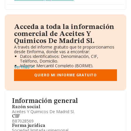
Acceda a toda la información
comercial de Aceites Y
Quimicos De Madrid Sl.
A través del informe gratuito que te proporcionamos
desde Einforma, donde vas a encontrar:
Datos identificativos: Denominación, CIF,
Teléfono, Domicilio.
Informe Mercantil Completo (BORME).
Ver más
Gráficos de Evolución Ventas y Empleados.
Consejo de Administración y Administradores.
QUIERO MI INFORME GRATUITO
Directivos y Ejecutivos.
Accionistas.
Participaciones y Vinculaciones en otras empresas.
Artículos de prensa publicados sobre la empresa.
Información oficial y registral complementaria.
Información general
Razón social
Aceites Y Quimicos De Madrid Sl.
CIF
B87028569
Forma jurídica
Sociedad limitada unipersonal