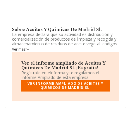
Sobre Aceites Y Quimicos De Madrid Sl.
La empresa declara que su actividad es distribución y
comercialización de productos de limpieza y recogida y
almacenamiento de residuos de aceite vegetal. codigos
cane 3811 y 4645. La empresa aparece inscrita en el
Ver más
Registro Mercantil como Sociedad Limitada. Su CNAE
corresponde a 4645 con código 'Comercio al por mayor
de productos perfumería y cosmética'. No realiza
Ver el informe ampliado de Aceites Y
actividad de importación y/o exportación.
Quimicos De Madrid Sl. ¡Es gratis!
Regístrate en eInforma y te regalamos el
Su correo es
ivan.menendez@aqmadrid.com
.
Informe Ampliado de esta empresa.
VER INFORME AMPLIADO DE ACEITES Y
La compañía
Aceites y Quimicos de Madrid S.L
,
QUIMICOS DE MADRID SL.
B87028569, se encuentra en Calle Rafael Pillado
Mourelle núm. 6 Nav B 18, (28110), Algete, Madrid.
Con los datos a disposición de INFORMA sobre 10.047
empresas pertenecientes al sector, en el ámbito
nacional la facturación alcanza la cifra de 11.976
millones de euros y el promedio de la facturación de
ventas entre todas las compañías asciende a los 1
millón de euros. En cuanto a la información relativa a la