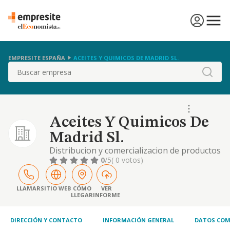
EMPRESITE ESPAÑA
ACEITES Y QUIMICOS DE MADRID SL.
Buscar
Aceites Y Quimicos De
Madrid Sl.
Distribucion y comercializacion de productos
de limpieza y recogida y almacenamiento de
0
/5
( 0 votos)
residuos de aceite vegetal. codigos cane
3811 y 4645
LLAMAR
SITIO WEB
CÓMO
VER
LLEGAR
INFORME
DIRECCIÓN Y CONTACTO
INFORMACIÓN GENERAL
DATOS COM