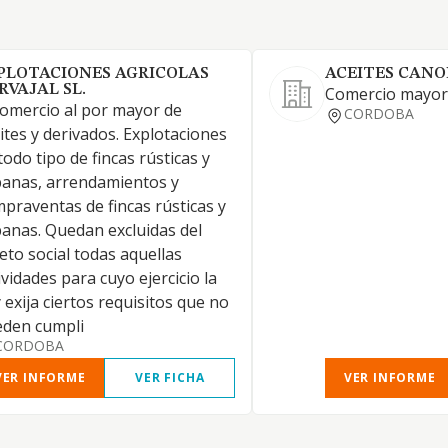
PLOTACIONES AGRICOLAS
ACEITES CANOL
RVAJAL SL.
Comercio mayor 
comercio al por mayor de
CORDOBA
ites y derivados. Explotaciones
todo tipo de fincas rústicas y
anas, arrendamientos y
praventas de fincas rústicas y
anas. Quedan excluidas del
eto social todas aquellas
ividades para cuyo ejercicio la
 exija ciertos requisitos que no
eden cumpli
CORDOBA
VER INFORME
VER FICHA
VER INFORME