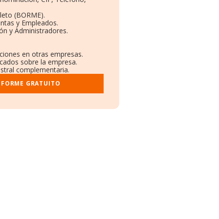
leto (BORME).
entas y Empleados.
ón y Administradores.
aciones en otras empresas.
icados sobre la empresa.
gistral complementaria.
NFORME GRATUITO