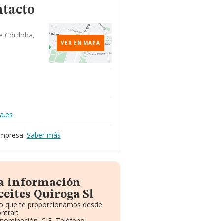
ntacto
De Córdoba,
VER EN MAPA
a.es
empresa.
Saber más
la información
eites Quiroga Sl
ito que te proporcionamos desde
ntrar:
enominación, CIF, Teléfono,