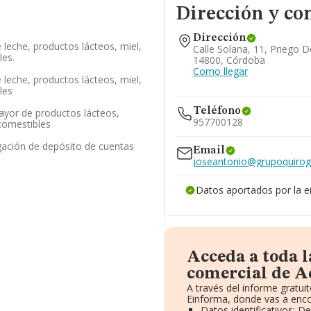
Dirección y co
Dirección
leche, productos lácteos, miel,
Calle Solana, 11, Priego 
les.
14800, Córdoba
Como llegar
leche, productos lácteos, miel,
les
Teléfono
ayor de productos lácteos,
957700128
comestibles
gación de depósito de cuentas
Email
joseantonio@grupoquirog
Datos aportados por la 
Acceda a toda 
comercial de Ac
A través del informe gratu
Einforma, donde vas a enco
Datos identificativos: D