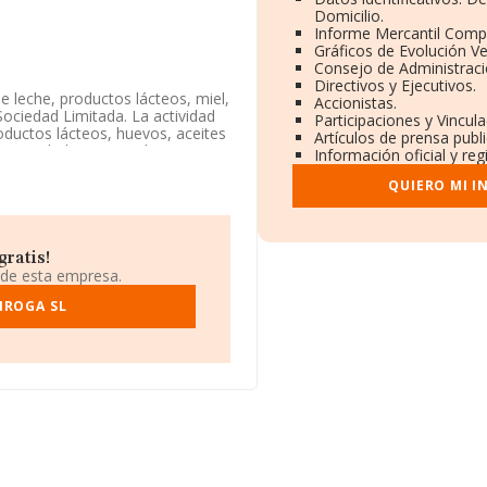
Domicilio.
Informe Mercantil Comp
Gráficos de Evolución V
Consejo de Administraci
Directivos y Ejecutivos.
 leche, productos lácteos, miel,
Accionistas.
ociedad Limitada. La actividad
Participaciones y Vincul
ductos lácteos, huevos, aceites
Artículos de prensa publ
e actividad en mercados
Información oficial y re
QUIERO MI I
 en la base de datos de INFORMA,
ctor.
el número de teléfono 957700128
ratis!
 de esta empresa.
IROGA SL
 fiscal B14718092, tiene
doba, Córdoba, Andalucía.
rtenecientes al sector, la
euros y la media entre todas las
ión con la información de la
 empresas, con ventas en el
ar la información relativa al
a constitución. Los empleados