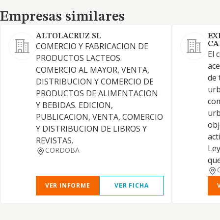
Empresas similares
Empresas similares
ALTOLACRUZ SL
EX
CA
COMERCIO Y FABRICACION DE
El 
PRODUCTOS LACTEOS.
ace
COMERCIO AL MAYOR, VENTA,
de 
DISTRIBUCION Y COMERCIO DE
urb
PRODUCTOS DE ALIMENTACION
com
Y BEBIDAS. EDICION,
urb
PUBLICACION, VENTA, COMERCIO
obj
Y DISTRIBUCION DE LIBROS Y
act
REVISTAS.
Ley
CORDOBA
qu
VER INFORME
VER FICHA