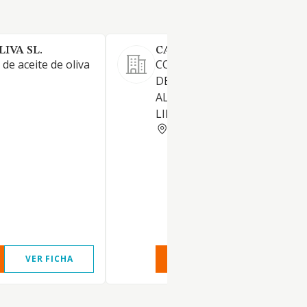
IVA SL.
CARMONA ALIMENTACION
de aceite de oliva
COMPRAVENTA Y DISTRIBU
DE PRODUCTOS DE
ALIMENTACION, HIGIENE Y
LIMPIEZA.
CORDOBA
VER FICHA
VER INFORME
VER FIC