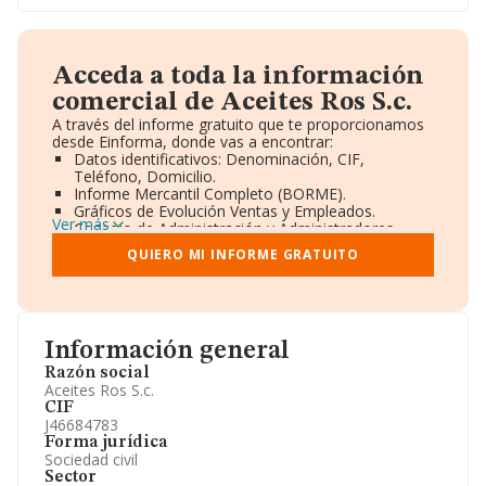
Acceda a toda la información
comercial de Aceites Ros S.c.
A través del informe gratuito que te proporcionamos
desde Einforma, donde vas a encontrar:
Datos identificativos: Denominación, CIF,
Teléfono, Domicilio.
Informe Mercantil Completo (BORME).
Gráficos de Evolución Ventas y Empleados.
Ver más
Consejo de Administración y Administradores.
Directivos y Ejecutivos.
QUIERO MI INFORME GRATUITO
Accionistas.
Participaciones y Vinculaciones en otras empresas.
Artículos de prensa publicados sobre la empresa.
Información oficial y registral complementaria.
Información general
Razón social
Aceites Ros S.c.
CIF
J46684783
Forma jurídica
Sociedad civil
Sector