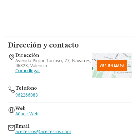
Dirección y contacto
Dirección
Avenida Pintor Tarraso, 77, Navarres,
46823, Valencia
VER EN MAPA
Como llegar
Teléfono
962266083
Web
Añadir Web
Email
aceitesros@aceitesros.com