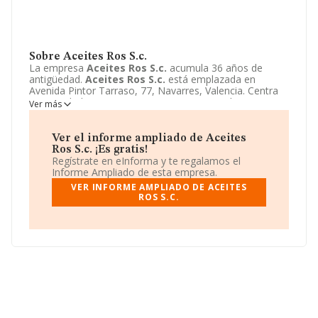
Sobre Aceites Ros S.c.
La empresa
Aceites Ros S.c.
acumula 36 años de
antigüedad.
Aceites Ros S.c.
está emplazada en
Avenida Pintor Tarraso, 77, Navarres, Valencia. Centra
su actividad CNAE como 4633 - Comercio al por mayor
Ver más
de productos lácteos, huevos, aceites y grasas
comestibles. La empresa
Aceites Ros S.c.
es Sociedad
civil.
Ver el informe ampliado de Aceites
Ros S.c. ¡Es gratis!
Regístrate en eInforma y te regalamos el
Informe Ampliado de esta empresa.
VER INFORME AMPLIADO DE ACEITES
ROS S.C.