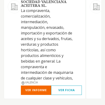
SOCIEDAD VALENCIANA
ACEITERA SL.
La compraventa,
L
comercialización,
e
intermediación,
a
manipulación, envasado,
a
importación y exportación de
d
aceites y su derivados, frutas,
C
verduras y productos
A
hortícolas, así como
A
productos alimenticios y
C
bebidas en general. La
p
compraventa e
a
intermediación de maquinaria
O
de cualquier clase y vehículos,
VALENCIA
VER INFORME
VER FICHA