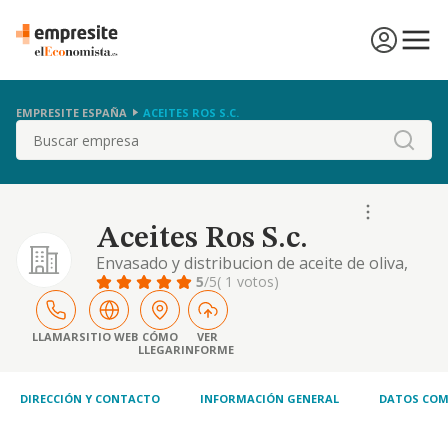
EMPRESITE ESPAÑA
ACEITES ROS S.C.
Buscar
Aceites Ros S.c.
Envasado y distribucion de aceite de oliva,
girasol y soja
5
/5
( 1 votos)
LLAMAR
SITIO WEB
CÓMO
VER
LLEGAR
INFORME
DIRECCIÓN Y CONTACTO
INFORMACIÓN GENERAL
DATOS COM