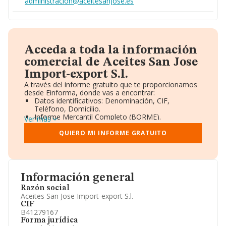
administracion@aceitesanjose.es
Acceda a toda la información
comercial de Aceites San Jose
Import-export S.l.
A través del informe gratuito que te proporcionamos
desde Einforma, donde vas a encontrar:
Datos identificativos: Denominación, CIF,
Teléfono, Domicilio.
Informe Mercantil Completo (BORME).
Ver más
Gráficos de Evolución Ventas y Empleados.
Consejo de Administración y Administradores.
QUIERO MI INFORME GRATUITO
Directivos y Ejecutivos.
Accionistas.
Participaciones y Vinculaciones en otras empresas.
Artículos de prensa publicados sobre la empresa.
Información oficial y registral complementaria.
Información general
Razón social
Aceites San Jose Import-export S.l.
CIF
B41279167
Forma jurídica