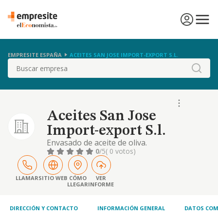
EMPRESITE ESPAÑA
ACEITES SAN JOSE IMPORT-EXPORT S.L.
Buscar
Aceites San Jose
Import-export S.l.
Envasado de aceite de oliva.
0
/5
( 0 votos)
LLAMAR
SITIO WEB
CÓMO
VER
LLEGAR
INFORME
DIRECCIÓN Y CONTACTO
INFORMACIÓN GENERAL
DATOS COM