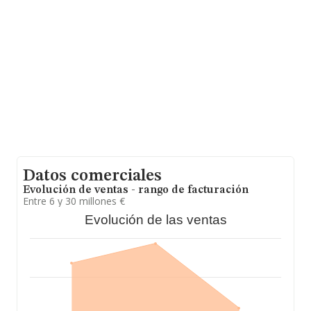
Pg Ind El Cañamo núm. 3, (41309), en el municipio de La
Rinconada, Sevilla, Andalucía.
Con los datos a disposición de INFORMA sobre 3.404
empresas pertenecientes al sector, la facturación en el
ámbito nacional alcanza los 15.117 millones de euros y
se estima que el promedio de la facturación entre todas
las empresas es de 4 millones de euros. En cuanto a la
información relativa a la provincia de Sevilla, en la base
de datos INFORMA constan 250 empresas, con ventas
en 2018 de hasta 1.302 millones de euros. Con el fin de
ampliar la información relativa a las compañías, la
media de empleados es de 4. La media de antigüedad
desde la constitución es de 19 años.
Datos comerciales
Evolución de ventas - rango de facturación
Entre 6 y 30 millones €
Evolución de las ventas