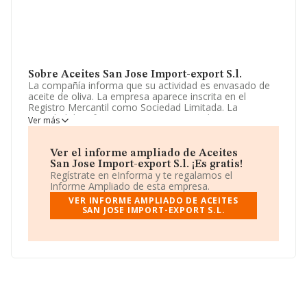
Sobre Aceites San Jose Import-export S.l.
La compañía informa que su actividad es envasado de
aceite de oliva. La empresa aparece inscrita en el
Registro Mercantil como Sociedad Limitada. La
actividad de referencia CNAE corresponde a 'Comercio
Ver más
al por mayor de productos lácteos, huevos, aceites y
grasas comestibles', cuyo Código es 4633. La compañía
realiza actividad internacional tanto de importación
Ver el informe ampliado de Aceites
como exportación.
San Jose Import-export S.l. ¡Es gratis!
Regístrate en eInforma y te regalamos el
Ha contado con el mismo número de empleados y
Informe Ampliado de esta empresa.
según las cifras existentes en la base de datos de
VER INFORME AMPLIADO DE ACEITES
INFORMA, el número de empleados ha estado por
SAN JOSE IMPORT-EXPORT S.L.
encima de la media de sector.
Para ponerse en contacto con sus oficinas, la empresa
facilita el número de teléfono 954790438 y el correo
electrónico es
administración@aceitesanjose.es
. La web
es
www.aceitesanjose.es
.
La sociedad
Aceites San José Import-export S.L
, con
NIF B41279167, se encuentra en Calle Thomas Edison