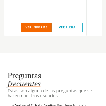
h
VER INFORME
VER FICHA
Preguntas
frecuentes
Estas son alguna de las preguntas que se
hacen nuestros usuarios
¿Cuál es el CIF de Aceites San Jose Import-