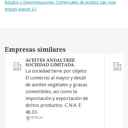
Rótulos y Denominaciones Comerciales de Aceites San Jose
Import-export S.l.
Empresas similares
Empresas similares
ACEITES ANDALTREE
SOCIEDAD LIMITADA.
1
La sociedad tiene por objeto:
y
El comercio al mayor y detall
a
de aceites vegetales y grasas
D
comestibles, así como la
I
importación y exportación de
A
dichos productos -C.N.A. E:
A
46.33-
I
SEVILLA
t