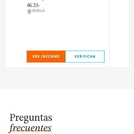
A
46.33-
I
SEVILLA
t
h
VER INFORME
VER FICHA
Preguntas
frecuentes