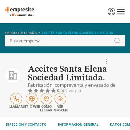
EMPRESITE ESPAÑA
ACEITES SANTA ELENA SOCIEDAD LIMITADA.
Buscar
Aceites Santa Elena
Sociedad Limitada.
Fabricación, compraventa y envasado de
refino, el almacenamiento y comercialización
0
/5
( 0 votos)
de aceites y grasas de consumo humano,
especialmente aceite de oliva, y la
plantación, siembra, cultivo y recolección de
LLAMAR
SITIO WEB
CÓMO
VER
LLEGAR
INFORME
materias primas agroalimentarias
DIRECCIÓN Y CONTACTO
INFORMACIÓN GENERAL
DATOS COM