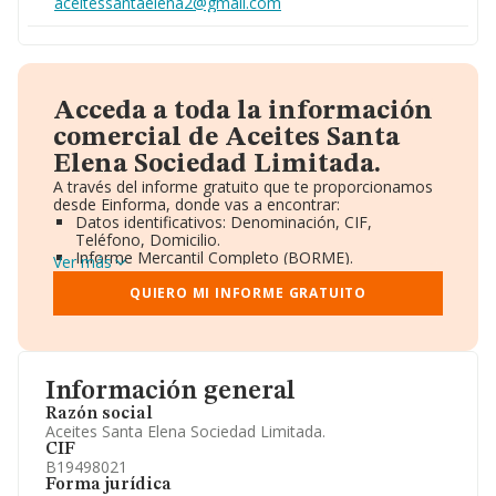
aceitessantaelena2@gmail.com
Acceda a toda la información
comercial de Aceites Santa
Elena Sociedad Limitada.
A través del informe gratuito que te proporcionamos
desde Einforma, donde vas a encontrar:
Datos identificativos: Denominación, CIF,
Teléfono, Domicilio.
Informe Mercantil Completo (BORME).
Ver más
Gráficos de Evolución Ventas y Empleados.
Consejo de Administración y Administradores.
QUIERO MI INFORME GRATUITO
Directivos y Ejecutivos.
Accionistas.
Participaciones y Vinculaciones en otras empresas.
Artículos de prensa publicados sobre la empresa.
Información oficial y registral complementaria.
Información general
Razón social
Aceites Santa Elena Sociedad Limitada.
CIF
B19498021
Forma jurídica