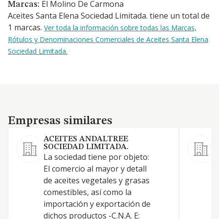
El Molino De Carmona
Marcas:
Aceites Santa Elena Sociedad Limitada. tiene un total de
1 marcas.
Ver toda la información sobre todas las Marcas,
Rótulos y Denominaciones Comerciales de Aceites Santa Elena
Sociedad Limitada.
Empresas similares
Empresas similares
ACEITES ANDALTREE
SOCIEDAD LIMITADA.
1
La sociedad tiene por objeto:
y
El comercio al mayor y detall
a
de aceites vegetales y grasas
D
comestibles, así como la
I
importación y exportación de
A
dichos productos -C.N.A. E: