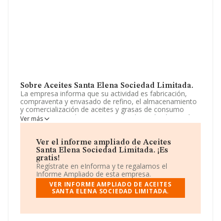
Sobre Aceites Santa Elena Sociedad Limitada.
La empresa informa que su actividad es fabricación,
compraventa y envasado de refino, el almacenamiento
y comercialización de aceites y grasas de consumo
humano, especialmente aceite de oliva, y la plantación,
Ver más
siembra, cultivo y recolección de materias primas
agroalimentarias. La empresa está registrada como
Sociedad Limitada. Su CNAE corresponde a 4633 con
Ver el informe ampliado de Aceites
código 'Comercio al por mayor de productos lácteos,
Santa Elena Sociedad Limitada. ¡Es
huevos, aceites y grasas comestibles'. La sociedad no
gratis!
tiene actividad en mercados exteriores.
Regístrate en eInforma y te regalamos el
Informe Ampliado de esta empresa.
Teniendo en cuenta la información a disposición de
VER INFORME AMPLIADO DE ACEITES
INFORMA, ha contado con un número de empleados
SANTA ELENA SOCIEDAD LIMITADA.
inferior a la media de sector.
La dirección de correo es
aceitessantaelena2@gmail.com
. Puedes visitar su sitio