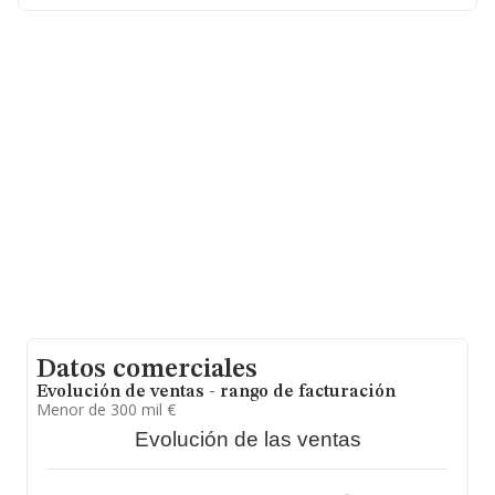
web:
www.aceitesantaelena.com
.
La empresa española
Aceites Santa Elena Sociedad
Limitada
, con número de identificación fiscal
B19498021, tiene su domicilio social establecido en
Carretera Viso Del Alcor A Tocina Km 11,5 Finca Sant,
(41410), en el municipio de Carmona, en Sevilla,
Andalucía.
En relación con el sector y disponiendo de los datos de
hasta 3.421 empresas, en el ámbito nacional la
facturación alcanza la cifra de 15.217 millones de euros
y el promedio de la facturación de ventas entre todas
las compañías asciende a los 4 millones de euros.
Teniendo en cuenta la información sobre Sevilla, en la
base de datos INFORMA constan 253 empresas, cuyas
ventas han obtenido los 1.296 millones de euros.
Finalmente, para completar los datos de sector, en
2025, los empleados de media son 4; la antigüedad
desde la constitución es de 19 años.
Datos comerciales
Evolución de ventas - rango de facturación
Menor de 300 mil €
Evolución de las ventas