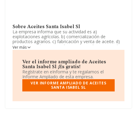
Sobre Aceites Santa Isabel Sl
La empresa informa que su actividad es a)
explotaciones agrícolas. b) comercialización de
productos agrarios. c) fabricación y venta de aceite. d)
operaciones de exportación e importación. registro de
Ver más
exportaciones. La empresa es una Sociedad Limitada.
Su CNAE corresponde a 4399 con código 'Otras
actividades de construcción especializada n.c.o.p.'. La
Ver el informe ampliado de Aceites
empresa no tiene actividad en mercados exteriores.
Santa Isabel Sl ¡Es gratis!
Regístrate en eInforma y te regalamos el
En cuanto al rendimiento de la compañía en 2012,
Informe Ampliado de esta empresa.
comparado con el año anterior, las ventas han subido
VER INFORME AMPLIADO DE ACEITES
un 100%.
SANTA ISABEL SL
La sociedad
Aceites Santa Isabel S.L
, con NIF
B23488265, tiene domicilio fiscal en Calle Ponton núm.
20, (23700), en el municipio de Linares, Jaén, Andalucía.
En base a la información de la que dispone INFORMA
sobre 41.135 compañías, a nivel nacional la facturación
asciende a 15.864 millones de euros y se estima que el
promedio de la facturación entre todas las empresas es
de 385 mil euros, encontrándose la facturación de la