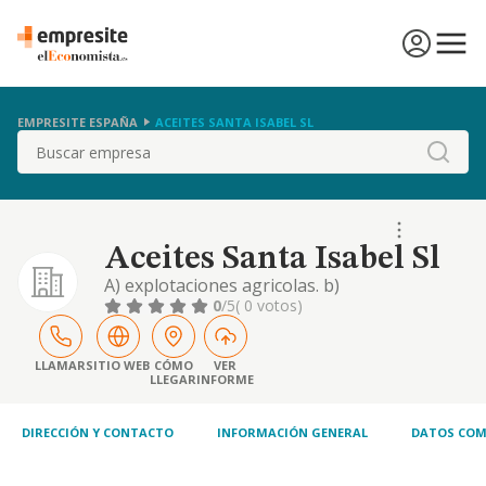
EMPRESITE ESPAÑA
ACEITES SANTA ISABEL SL
Buscar
Aceites Santa Isabel Sl
A) explotaciones agricolas. b)
comercializacion de productos agrarios. c)
0
/5
( 0 votos)
fabricacion y venta de aceite. d) operaciones
de exportacion e importacion . registro de
exportaciones
LLAMAR
SITIO WEB
CÓMO
VER
LLEGAR
INFORME
DIRECCIÓN Y CONTACTO
INFORMACIÓN GENERAL
DATOS COM