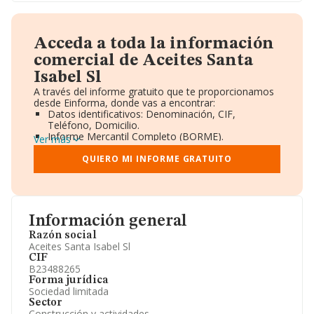
Acceda a toda la información
comercial de Aceites Santa
Isabel Sl
A través del informe gratuito que te proporcionamos
desde Einforma, donde vas a encontrar:
Datos identificativos: Denominación, CIF,
Teléfono, Domicilio.
Informe Mercantil Completo (BORME).
Ver más
Gráficos de Evolución Ventas y Empleados.
Consejo de Administración y Administradores.
QUIERO MI INFORME GRATUITO
Directivos y Ejecutivos.
Accionistas.
Participaciones y Vinculaciones en otras empresas.
Artículos de prensa publicados sobre la empresa.
Información oficial y registral complementaria.
Información general
Razón social
Aceites Santa Isabel Sl
CIF
B23488265
Forma jurídica
Sociedad limitada
Sector
Construcción y actividades