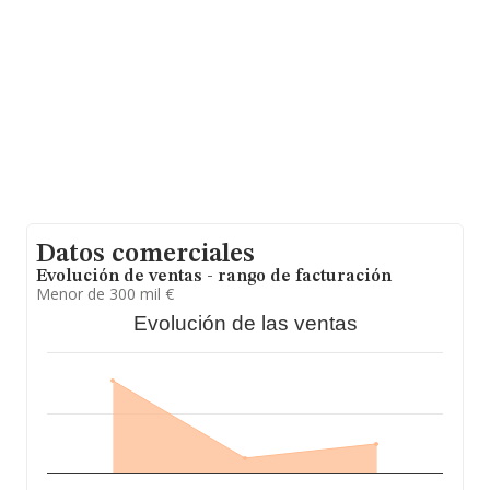
empresa por encima del promedio. Respecto a la
información de la provincia (hablamos de Jaén), en la
base de datos INFORMA constan 189 empresas, con
ventas en el año 2012 de 31 millones de euros. Para
aportar ulterior información de interés en el ámbito
sectorial, la media de empleados es de 3; la antigüedad
desde la constitución es de 16 años.
Datos comerciales
Evolución de ventas - rango de facturación
Menor de 300 mil €
Evolución de las ventas