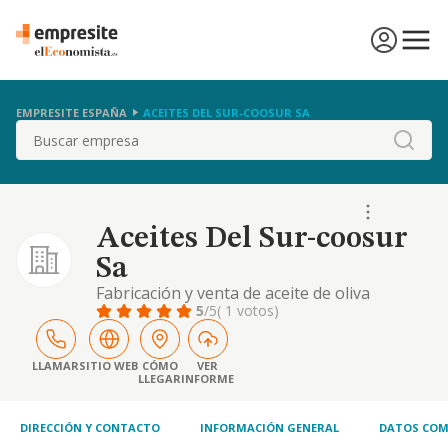
EMPRESITE ESPAÑA
ACEITES DEL SUR-COOSUR SA
Buscar
Aceites Del Sur-coosur
Sa
Fabricación y venta de aceite de oliva
5
/5
( 1 votos)
LLAMAR
SITIO WEB
CÓMO
VER
LLEGAR
INFORME
DIRECCIÓN Y CONTACTO
INFORMACIÓN GENERAL
DATOS COM