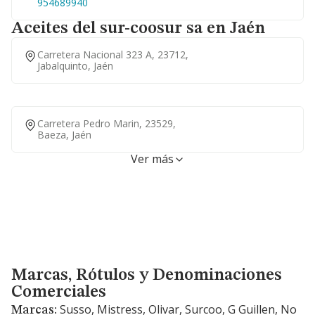
954689940
Aceites del sur-coosur sa en Jaén
Carretera Nacional 323 A, 23712,
Jabalquinto, Jaén
Carretera Pedro Marin, 23529,
Baeza, Jaén
Ver más
Marcas, Rótulos y Denominaciones Comerciales
Marcas, Rótulos y Denominaciones
Comerciales
Susso, Mistress, Olivar, Surcoo, G Guillen, No
Marcas: