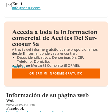
www.coosur.es
Email
info@acesur.com
Acceda a toda la información
comercial de Aceites Del Sur-
coosur Sa
A través del informe gratuito que te proporcionamos
desde Einforma, donde vas a encontrar:
Datos identificativos: Denominación, CIF,
Teléfono, Domicilio.
Informe Mercantil Completo (BORME).
Ver más
Gráficos de Evolución Ventas y Empleados.
Consejo de Administración y Administradores.
QUIERO MI INFORME GRATUITO
Directivos y Ejecutivos.
Accionistas.
Participaciones y Vinculaciones en otras empresas.
Artículos de prensa publicados sobre la empresa.
Informacion de su página web
Información oficial y registral complementaria.
Información de su página web
Web
www.acesur.com/
Facebook