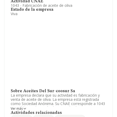
Actividad CNAE
1043 - Fabricación de aceite de oliva
Estado de la empresa
Viva
Sobre Aceites Del Sur-coosur Sa
La empresa declara que su actividad es fabricación y
venta de aceite de oliva. La empresa está registrada
como Sociedad Anónima. Su CNAE corresponde a 1043
con código 'Fabricación de aceite de oliva'. La empresa
Ver más
es importadora y exportadora.
Actividades relacionadas