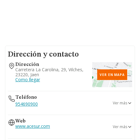
Dirección y contacto
Dirección
Carretera La Carolina, 29, Vilches,
23220, Jaen
VER EN MAPA
Como llegar
Teléfono
Ver más
954690900
902115340
Web
954689940
www.acesur.com
Ver más
953631165
www.coosur.com