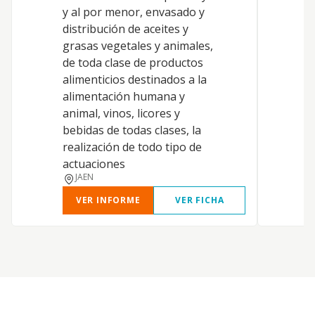
p
y al por menor, envasado y
b
distribución de aceites y
a
grasas vegetales y animales,
d
de toda clase de productos
e
alimenticios destinados a la
i
alimentación humana y
a
animal, vinos, licores y
g
bebidas de todas clases, la
c
realización de todo tipo de
y
actuaciones
JAEN
VER INFORME
VER FICHA