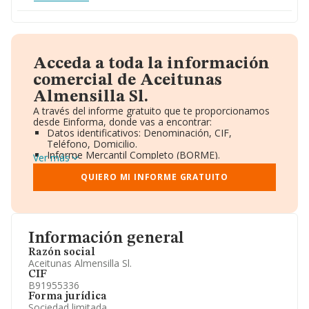
Acceda a toda la información
comercial de Aceitunas
Almensilla Sl.
A través del informe gratuito que te proporcionamos
desde Einforma, donde vas a encontrar:
Datos identificativos: Denominación, CIF,
Teléfono, Domicilio.
Informe Mercantil Completo (BORME).
Ver más
Gráficos de Evolución Ventas y Empleados.
Consejo de Administración y Administradores.
QUIERO MI INFORME GRATUITO
Directivos y Ejecutivos.
Accionistas.
Participaciones y Vinculaciones en otras empresas.
Artículos de prensa publicados sobre la empresa.
Información oficial y registral complementaria.
Información general
Razón social
Aceitunas Almensilla Sl.
CIF
B91955336
Forma jurídica
Sociedad limitada