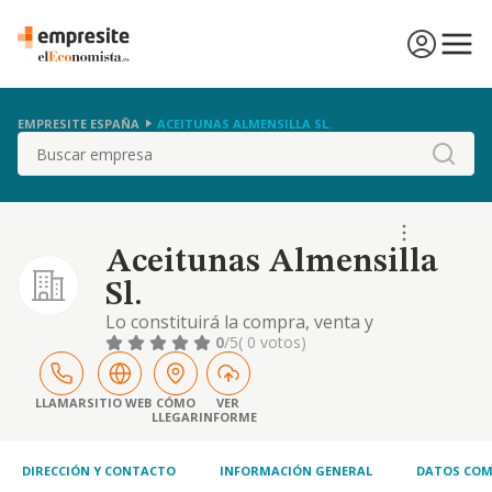
EMPRESITE ESPAÑA
ACEITUNAS ALMENSILLA SL.
Buscar
Aceitunas Almensilla
Sl.
Lo constituirá la compra, venta y
comercialización de toda clase de productos
0
/5
( 0 votos)
agrícolas, así como la explotación de toda
clase de fincas rústicas, tanto propias como
arrendadas o aparcería
LLAMAR
SITIO WEB
CÓMO
VER
LLEGAR
INFORME
DIRECCIÓN Y CONTACTO
INFORMACIÓN GENERAL
DATOS COM