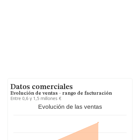
empresas pertenecientes al sector, en el ámbito
nacional la facturación alcanza la cifra de 46.240
millones de euros y en 2020 la media de facturación de
ventas entre todas las compañías alcanza los 2 millones
de euros. Respecto a la información de la provincia
(hablamos de Sevilla), en la base de datos de INFORMA
aparecen 765 empresas, cuyas ventas han obtenido los
1.279 millones de euros. Por último, con el fin de
ampliar la información relativa al ámbito de la empresa,
la antigüedad alcanza los 18 años desde la constitución.
La media de empleados de las empresas es de 9.
Datos comerciales
Evolución de ventas - rango de facturación
Entre 0,6 y 1,5 millones €
Evolución de las ventas