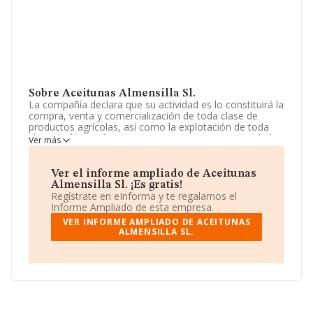
Sobre Aceitunas Almensilla Sl.
La compañía declara que su actividad es lo constituirá la
compra, venta y comercialización de toda clase de
productos agrícolas, así como la explotación de toda
clase de fincas rústicas, tanto propias como arrendadas
Ver más
o aparcería. La empresa es una Sociedad Limitada.
Tiene CNAE: 4631 - 'Comercio al por mayor de frutas y
hortalizas'. La compañía no tiene actividad en mercados
Ver el informe ampliado de Aceitunas
exteriores.
Almensilla Sl. ¡Es gratis!
Regístrate en eInforma y te regalamos el
Teniendo en cuenta la información a disposición de
Informe Ampliado de esta empresa.
INFORMA, ha contado con un número de empleados
VER INFORME AMPLIADO DE ACEITUNAS
inferior a la media de sector.
ALMENSILLA SL.
La empresa
Aceitunas Almensilla S.L
, NIF
B91955336, tiene su domicilio social establecido en
Plaza Virgen De Cuatrovitas núm. 3 Piso 1 A, (41110),
Bollullos De La Mitacion, provincia de Sevilla, Andalucía.
Con los datos a disposición de INFORMA sobre 17.576