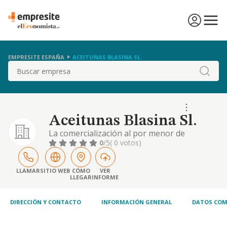
EMPRESITE ESPAÑA
ACEITUNAS BLASINA SL.
Buscar
Aceitunas Blasina Sl.
La comercialización al por menor de
productos alimenticios en venta ambulante,
0
/5
( 0 votos)
tales como masas fritas, patatas fritas,
productos de aperitivo, frutos secos,
golosinas, chocolate, bebidas refrescantes,
LLAMAR
SITIO WEB
CÓMO
VER
LLEGAR
INFORME
aceitunas y frutas
DIRECCIÓN Y CONTACTO
INFORMACIÓN GENERAL
DATOS COM