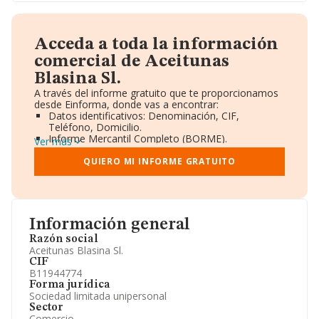
Acceda a toda la información
comercial de Aceitunas
Blasina Sl.
A través del informe gratuito que te proporcionamos
desde Einforma, donde vas a encontrar:
Datos identificativos: Denominación, CIF,
Teléfono, Domicilio.
Informe Mercantil Completo (BORME).
Ver más
Gráficos de Evolución Ventas y Empleados.
Consejo de Administración y Administradores.
QUIERO MI INFORME GRATUITO
Directivos y Ejecutivos.
Accionistas.
Participaciones y Vinculaciones en otras empresas.
Artículos de prensa publicados sobre la empresa.
Información oficial y registral complementaria.
Información general
Razón social
Aceitunas Blasina Sl.
CIF
B11944774
Forma jurídica
Sociedad limitada unipersonal
Sector
Comercio