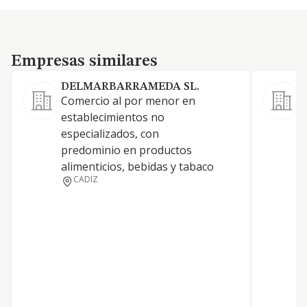
Empresas similares
Empresas similares
DELMARBARRAMEDA SL.
Comercio al por menor en
C
establecimientos no
e
especializados, con
e
predominio en productos
p
alimenticios, bebidas y tabaco
a
CADIZ
t
q
p