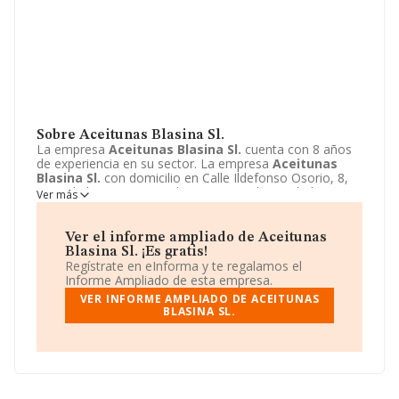
Sobre Aceitunas Blasina Sl.
La empresa
Aceitunas Blasina Sl.
cuenta con 8 años
de experiencia en su sector. La empresa
Aceitunas
Blasina Sl.
con domicilio en Calle Ildefonso Osorio, 8,
Jerez de la Frontera, Cadiz. Su principal actividad CNAE
Ver más
es 4711 - Comercio al por menor no especializado con
predominio de productos alimenticios, bebidas y tabaco.
La empresa
Aceitunas Blasina Sl.
está inscrita como
Ver el informe ampliado de Aceitunas
Sociedad limitada unipersonal.
Blasina Sl. ¡Es gratis!
Regístrate en eInforma y te regalamos el
Informe Ampliado de esta empresa.
VER INFORME AMPLIADO DE ACEITUNAS
BLASINA SL.