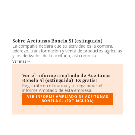
Sobre Aceitunas Bonela Sl (extinguida)
La compañía declara que su actividad es la compra,
aderezo, transformacion y venta de productos agrícolas
y los derivados de la aceituna, así como su
comercialización. La sociedad está inscrita en el
Ver más
Registro Mercantil como Sociedad Limitada. Su CNAE
corresponde a 1089 con código 'Elaboración de otros
productos alimenticios n.c.o.p.'. La empresa no tiene
Ver el informe ampliado de Aceitunas
actividad en mercados exteriores.
Bonela Sl (extinguida) ¡Es gratis!
Regístrate en eInforma y te regalamos el
En el último año el número de empleados ha
Informe Ampliado de esta empresa.
permanecido igual y teniendo en cuenta la información
VER INFORME AMPLIADO DE ACEITUNAS
a disposición de INFORMA, ha contado con un número
BONELA SL (EXTINGUIDA)
de empleados inferior a la media de sector.
Su email es
aceitunasbonela@telefonica.net
.
La empresa
Aceitunas Bonela S.L (extinguida)
, NIF
B29592136, tiene su domicilio social establecido en
Lugar Partido Villamorma núm. S/N, (29566), en el