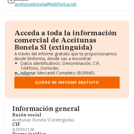
aceitunasbonela@telefonica.net
Acceda a toda la información
comercial de Aceitunas
Bonela Sl (extinguida)
A través del informe gratuito que te proporcionamos
desde Einforma, donde vas a encontrar:
Datos identificativos: Denominación, CIF,
Teléfono, Domicilio.
Informe Mercantil Completo (BORME).
Ver más
Gráficos de Evolución Ventas y Empleados.
Consejo de Administración y Administradores.
QUIERO MI INFORME GRATUITO
Directivos y Ejecutivos.
Accionistas.
Participaciones y Vinculaciones en otras empresas.
Artículos de prensa publicados sobre la empresa.
Información oficial y registral complementaria.
Información general
Razón social
Aceitunas Bonela Sl (extinguida)
CIF
B29592136