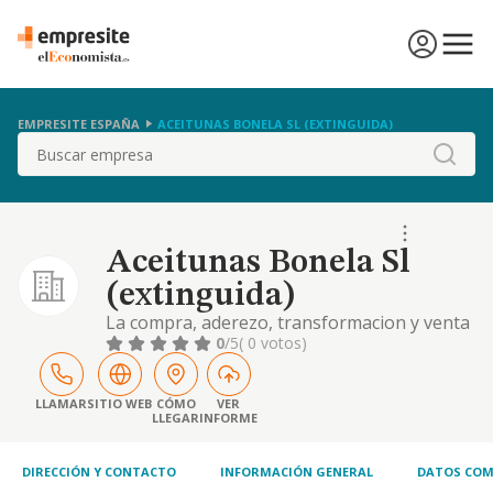
EMPRESITE ESPAÑA
ACEITUNAS BONELA SL (EXTINGUIDA)
Buscar
Aceitunas Bonela Sl
(extinguida)
La compra, aderezo, transformacion y venta
de productos agricolas y los derivados de la
0
/5
( 0 votos)
aceituna, asi como su comercializacion.
LLAMAR
SITIO WEB
CÓMO
VER
LLEGAR
INFORME
DIRECCIÓN Y CONTACTO
INFORMACIÓN GENERAL
DATOS COM