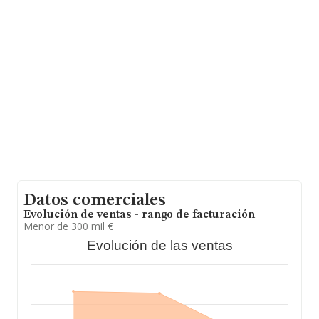
municipio de Casarabonela, en Málaga, Andalucía.
En base a la información de la que dispone INFORMA
sobre 2.956 compañías, la facturación en el ámbito
nacional alcanza los 8.421 millones de euros y se calcula
un promedio de facturación de 2 millones de euros
entre todas las compañías. Teniendo en cuenta la
información sobre Málaga, en la base de datos de
INFORMA aparecen 89 empresas, con ventas en 2019
de hasta 20 millones de euros. Con el fin de ampliar la
información relativa a las compañías, la antigüedad
desde la constitución es de 17 años. La media de
empleados es de 10.
Datos comerciales
Evolución de ventas - rango de facturación
Menor de 300 mil €
Evolución de las ventas