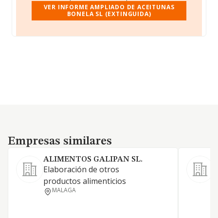
VER INFORME AMPLIADO DE ACEITUNAS
BONELA SL (EXTINGUIDA)
Empresas similares
Empresas similares
ALIMENTOS GALIPAN SL.
S
Elaboración de otros
L
productos alimenticios
a
MALAGA
f
h