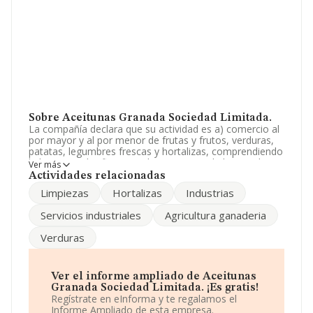
Sobre Aceitunas Granada Sociedad Limitada.
La compañía declara que su actividad es a) comercio al
por mayor y al por menor de frutas y frutos, verduras,
patatas, legumbres frescas y hortalizas, comprendiendo
la limpieza, clasificacion, alino y envase de los citados
Ver más
productos. b) comercio al por mayor y. La sociedad está
Actividades relacionadas
registrada como Sociedad Limitada. Su actividad CNAE
Limpiezas
Hortalizas
Industrias
es 'Comercio al por mayor de frutas y hortalizas' con
código 4631. La sociedad no tiene actividad en
Servicios industriales
Agricultura ganaderia
mercados exteriores.
Verduras
La web es
www.aceitunasgranada.com
.
La empresa española
Aceitunas Granada Sociedad
Limitada
, con NIF B18649640, tiene domicilio fiscal en
Ver el informe ampliado de Aceitunas
Glorieta Maestro Serrano núm. 13, (18213), en el
Granada Sociedad Limitada. ¡Es gratis!
municipio de Jun, en Granada, Andalucía.
Regístrate en eInforma y te regalamos el
Informe Ampliado de esta empresa.