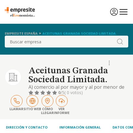
EMPRESITE ESPAÑA
ACEITUNAS GRANADA SOCIEDAD LIMITADA.
Buscar
Aceitunas Granada
Sociedad Limitada.
A) comercio al por mayor y al por menor de
frutas y frutos, verduras, patatas,
0
/5
( 0 votos)
legumbres frescas y hortalizas,
comprendiendo la limpieza, clasificacion,
alino y envase de los citados productos. b)
LLAMAR
SITIO WEB
CÓMO
VER
LLEGAR
INFORME
comercio al por mayor y
DIRECCIÓN Y CONTACTO
INFORMACIÓN GENERAL
DATOS COM