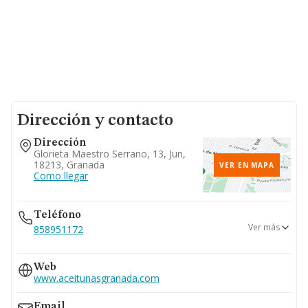
Dirección y contacto
Dirección
Glorieta Maestro Serrano, 13, Jun,
18213, Granada
VER EN MAPA
Como llegar
Teléfono
Ver más
858951172
958414227
Web
www.aceitunasgranada.com
Email