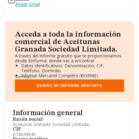
Añadir Email
Acceda a toda la información
comercial de Aceitunas
Granada Sociedad Limitada.
A través del informe gratuito que te proporcionamos
desde Einforma, donde vas a encontrar:
Datos identificativos: Denominación, CIF,
Teléfono, Domicilio.
Informe Mercantil Completo (BORME).
Ver más
Gráficos de Evolución Ventas y Empleados.
Consejo de Administración y Administradores.
QUIERO MI INFORME GRATUITO
Directivos y Ejecutivos.
Accionistas.
Participaciones y Vinculaciones en otras empresas.
Artículos de prensa publicados sobre la empresa.
Información oficial y registral complementaria.
Información general
Razón social
Aceitunas Granada Sociedad Limitada.
CIF
B18649640