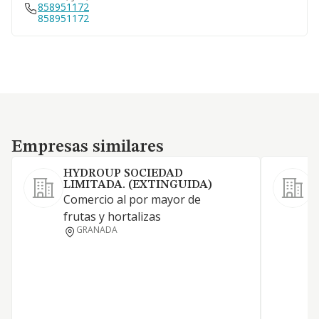
858951172
858951172
Empresas similares
Empresas similares
HYDROUP SOCIEDAD
LIMITADA. (EXTINGUIDA)
S
Comercio al por mayor de
C
frutas y hortalizas
GRANADA